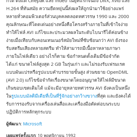
ก็ได้ ตั้งแต่ Cinepak และ Indeo ในยุคแรกจนถึง DivX, Xvid และ
H.264 ที่ทันสมัย ความยืดหยุ่นนี้ส่งผลให้ถูกนำมาใช้อย่างแพร่
หลายทั่วคอมพิวเตอร์ส่วนบุคคลตลอดทศวรรษ 1990 และ 2000
คุณลักษณะที่โดดเด่นอย่างหนึ่งคือโครงสร้างภายในที่เข้าใจง่าย
ทำให้ไฟล์ AVI แก้ไขและประมวลผลในระดับไบนารีได้ค่อนข้าง
ง่ายเมื่อเทียบกับคอนเทนเนอร์สมัยใหม่ที่ซับซ้อนกว่า AVI ยังรอง
รับสตรีมเสียงหลายสตรีม ทำให้สามารถมีเนื้อหาหลายภาษา
ภายในไฟล์เดียว อย่างไรก็ตาม ข้อกำหนดดั้งเดิมมีข้อจำกัด
ได้แก่ ขนาดไฟล์สูงสุด 2 GB ในรุ่นเก่า และไม่รองรับเฟรมเรต
แบบผันแปรหรือรูปแบบคำบรรยายขั้นสูง ส่วนขยาย OpenDML
(AVI 2.0) แก้ไขข้อจำกัดเรื่องขนาดโดยอนุญาตให้ไฟล์มีขนาด
เกินขอบเขตเดิมได้ แม้จะมีอายุหลายทศวรรษ AVI ยังคงเป็นหนึ่ง
ใน
รูปแบบมัลติมีเดียที่เป็นที่รู้จักอย่างกว้างขวาง
ที่สุด และยังคงได้
รับการรองรับจากเครื่องเล่นสื่อและเครื่องมือตัดต่อบนระบบ
ปฏิบัติการหลักทุกระบบ
ผู้พัฒนา
:
Microsoft
เผยแพร่ครั้งแรก
: 10 พฤศจิกายน 1992