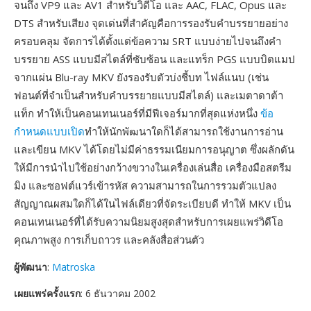
จนถึง VP9 และ AV1 สำหรับวิดีโอ และ AAC, FLAC, Opus และ
DTS สำหรับเสียง จุดเด่นที่สำคัญคือการรองรับคำบรรยายอย่าง
ครอบคลุม จัดการได้ตั้งแต่ข้อความ SRT แบบง่ายไปจนถึงคำ
บรรยาย ASS แบบมีสไตล์ที่ซับซ้อน และแทร็ก PGS แบบบิตแมป
จากแผ่น Blu-ray MKV ยังรองรับตัวบ่งชี้บท ไฟล์แนบ (เช่น
ฟอนต์ที่จำเป็นสำหรับคำบรรยายแบบมีสไตล์) และเมตาดาต้า
แท็ก ทำให้เป็นคอนเทนเนอร์ที่มีฟีเจอร์มากที่สุดแห่งหนึ่ง
ข้อ
กำหนดแบบเปิด
ทำให้นักพัฒนาใดก็ได้สามารถใช้งานการอ่าน
และเขียน MKV ได้โดยไม่มีค่าธรรมเนียมการอนุญาต ซึ่งผลักดัน
ให้มีการนำไปใช้อย่างกว้างขวางในเครื่องเล่นสื่อ เครื่องมือสตรีม
มิง และซอฟต์แวร์เข้ารหัส ความสามารถในการรวมตัวแปลง
สัญญาณผสมใดก็ได้ในไฟล์เดียวที่จัดระเบียบดี ทำให้ MKV เป็น
คอนเทนเนอร์ที่ได้รับความนิยมสูงสุดสำหรับการเผยแพร่วิดีโอ
คุณภาพสูง การเก็บถาวร และคลังสื่อส่วนตัว
ผู้พัฒนา
:
Matroska
เผยแพร่ครั้งแรก
: 6 ธันวาคม 2002