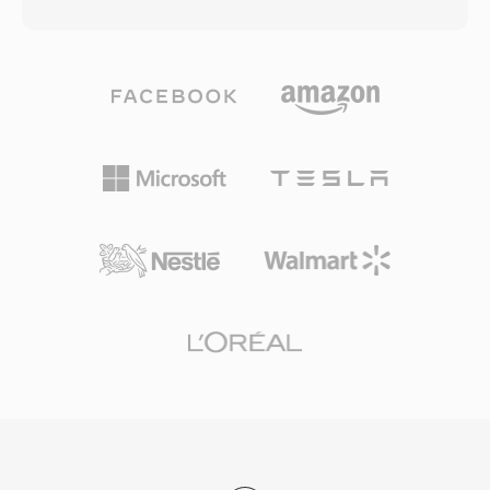
อากาศ การส่งผ่านดาวเทียม และการสตรีมผ่าน
อ่านและเขียน MKV ได้โดยไม่มีค่าธรรมเนียมการ
เครือข่าย รูปแบบนี้แบ่งเนื้อหาเป็นแพ็กเก็ตขนาด
อนุญาต ซึ่งผลักดันให้มีการนำไปใช้อย่างกว้างขวาง
คงที่ 188 ไบต์ แต่ละแพ็กเก็ตมี header 4 ไบต์ที่มี
ในเครื่องเล่นสื่อ เครื่องมือสตรีมมิง และซอฟต์แวร์
ข้อมูลการซิงโครไนซ์ การบ่งชี้ข้อผิดพลาด และการ
เข้ารหัส ความสามารถในการรวมตัวแปลงสัญญาณ
ระบุสตรีม โครงสร้างแพ็กเก็ตนี้ช่วยให้ตัวรับ
ผสมใดก็ได้ในไฟล์เดียวที่จัดระเบียบดี ทำให้ MKV
สัญญาณซิงโครไนซ์กลับคืนได้อย่างรวดเร็วหลัง
เป็นคอนเทนเนอร์ที่ได้รับความนิยมสูงสุดสำหรับ
จากสัญญาณขัดจังหวะ ซึ่งเป็นความสามารถสำคัญ
การเผยแพร่วิดีโอคุณภาพสูง การเก็บถาวร และคลัง
สำหรับการส่งออกอากาศแบบเรียลไทม์ที่แยก
สื่อส่วนตัว
transport streams จาก program streams ที่
ออกแบบสำหรับสื่อจัดเก็บที่เชื่อถือได้ TS สามารถ
มัลติเพล็กซ์หลายโปรแกรมในสตรีมเดียว โดยมี
ตาราง Program Specific Information (PSI) ที่
อธิบายโครงสร้างและเนื้อหาของแต่ละโปรแกรม
รูปแบบรองรับตัวแปลงสัญญาณเสียงและวิดีโอแทบ
ทุกชนิด แม้จะบรรจุ MPEG-2 video, H.264 หรือ
HEVC ควบคู่กับ AAC, AC-3 หรือ MPEG audio เป็น