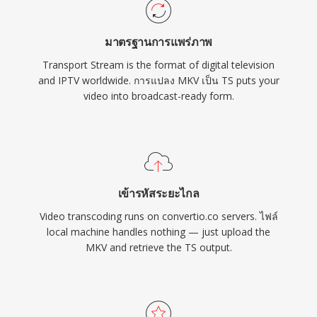
หลัก TS เป็นแกนหลักของการส่งโทรทัศน์ดิจิทัลทั่ว
โลก ถูกใช้โดยมาตรฐานการออกอากาศ DVB,
มาตรฐานการแพร่ภาพ
ATSC และ ISDB รวมถึงบริการสตรีมมิง IPTV และ
Transport Stream is the format of digital television
OTT ที่ใช้ HTTP Live Streaming (HLS) ความ
and IPTV worldwide. การแปลง MKV เป็น TS puts your
ทนทาน โครงสร้างที่เป็นมาตรฐาน และการรองรับ
video into broadcast-ready form.
ตัวแปลงสัญญาณอย่างกว้างขวางทำให้ TS เหมาะ
สมทั้งในระบบออกอากาศสดและขั้นตอนการบันทึก
แบบไฟล์
เข้ารหัสระยะไกล
Video transcoding runs on convertio.co servers. ไฟล์
local machine handles nothing — just upload the
MKV and retrieve the TS output.