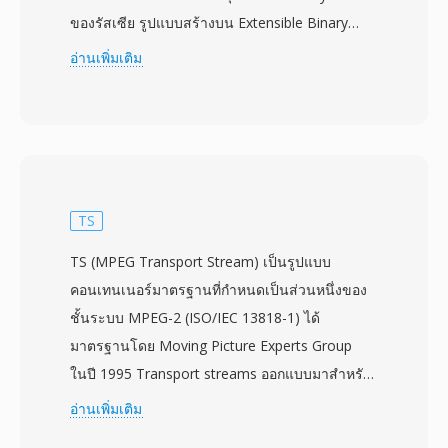
ของรัสเซีย รูปแบบสร้างบน Extensible Binary
Meta Language (EBML) ซึ่งเป็นรูปแบบไบนารีที่
อ่านเพิ่มเติม
ย่อส่วนจาก XML ที่ให้โครงสร้างที่ยืดหยุ่นและ
รองรับอนาคต MKV สามารถเก็บแทร็กวิดีโอ เสียง
และคำบรรยายได้ไม่จำกัดจำนวนภายในไฟล์เดียว
รองรับตัวแปลงสัญญาณตั้งแต่ H.264 และ HEVC
ไปจนถึง VP9 และ AV1 สำหรับวิดีโอ และ AAC,
FLAC, Opus และ DTS สำหรับเสียง จุดเด่นที่สำคัญ
TS
คือการรองรับคำบรรยายอย่างครอบคลุม จัดการได้
TS (MPEG Transport Stream) เป็นรูปแบบ
ตั้งแต่ข้อความ SRT แบบง่ายไปจนถึงคำบรรยาย
คอนเทนเนอร์มาตรฐานที่กำหนดเป็นส่วนหนึ่งของ
ASS แบบมีสไตล์ที่ซับซ้อน และแทร็ก PGS แบบบิต
ชั้นระบบ MPEG-2 (ISO/IEC 13818-1) ได้
แมปจากแผ่น Blu-ray MKV ยังรองรับตัวบ่งชี้บท
มาตรฐานโดย Moving Picture Experts Group
ไฟล์แนบ (เช่น ฟอนต์ที่จำเป็นสำหรับคำบรรยาย
ในปี 1995 Transport streams ออกแบบมาสำหรับ
แบบมีสไตล์) และเมตาดาต้าแท็ก ทำให้เป็น
สภาพแวดล้อมการสื่อสารและจัดเก็บที่อาจเกิดการ
อ่านเพิ่มเติม
คอนเทนเนอร์ที่มีฟีเจอร์มากที่สุดแห่งหนึ่ง ข้อกำหนด
สูญหายหรือเสียหายของข้อมูล เช่น โทรทัศน์ออก
แบบเปิดทำให้นักพัฒนาใดก็ได้สามารถใช้งานการ