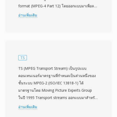
format (MPEG-4 Part 12) โดยออกแบบมาเพื่อลด
ความต้องการพื้นที่จัดเก็บและแบนด์วิดท์ ให้
อ่านเพิ่มเติม
โทรศัพท์มือถือที่มีความสามารถจำกัดสามารถถ่าย
จัดเก็บ และเล่นวิดีโอได้อย่างมีประสิทธิภาพ รูปแบบ
นี้มักใช้ตัวแปลงสัญญาณวิดีโอ H.263 หรือ H.264 คู่
กับเสียง AMR-NB, AMR-WB หรือ AAC 3GP มี
บทบาทสำคัญในการนำมัลติมีเดียมาสู่อุปกรณ์มือถือ
ในยุคสมาร์ทโฟนรุ่นแรก เมื่อความเร็วเครือข่าย
TS
และฮาร์ดแวร์ของอุปกรณ์มีข้อจำกัดอย่างมากเรื่อง
TS (MPEG Transport Stream) เป็นรูปแบบ
ขนาดไฟล์ คอนเทนเนอร์แบบกระชับนี้ตัดส่วนที่ไม่
คอนเทนเนอร์มาตรฐานที่กำหนดเป็นส่วนหนึ่งของ
จำเป็นที่มีในไฟล์ MP4 เต็มรูปแบบ ทำให้ได้ไฟล์ที่มี
ชั้นระบบ MPEG-2 (ISO/IEC 13818-1) ได้
ขนาดเล็กกว่ามากและสตรีมได้อย่างน่าเชื่อถือผ่าน
มาตรฐานโดย Moving Picture Experts Group
การเชื่อมต่อ 3G ที่ช้า 3GP รองรับทั้งโปรโตคอล
ในปี 1995 Transport streams ออกแบบมาสำหรับ
เครือข่าย GSM และ UMTS รวมถึงมีข้อกำหนด
สภาพแวดล้อมการสื่อสารและจัดเก็บที่อาจเกิดการ
อ่านเพิ่มเติม
สำหรับข้อความแบบกำหนดเวลาและภาพนิ่งภายใน
สูญหายหรือเสียหายของข้อมูล เช่น โทรทัศน์ออก
คอนเทนเนอร์ การนำไปใช้อย่างกว้างขวางโดยผู้