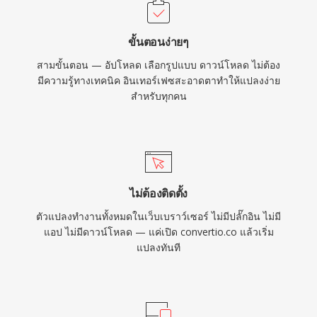
หลัก TS เป็นแกนหลักของการส่งโทรทัศน์ดิจิทัลทั่ว
โลก ถูกใช้โดยมาตรฐานการออกอากาศ DVB,
ขั้นตอนง่ายๆ
ATSC และ ISDB รวมถึงบริการสตรีมมิง IPTV และ
สามขั้นตอน — อัปโหลด เลือกรูปแบบ ดาวน์โหลด ไม่ต้อง
OTT ที่ใช้ HTTP Live Streaming (HLS) ความ
มีความรู้ทางเทคนิค อินเทอร์เฟซสะอาดตาทำให้แปลงง่าย
ทนทาน โครงสร้างที่เป็นมาตรฐาน และการรองรับ
สำหรับทุกคน
ตัวแปลงสัญญาณอย่างกว้างขวางทำให้ TS เหมาะ
สมทั้งในระบบออกอากาศสดและขั้นตอนการบันทึก
แบบไฟล์
ไม่ต้องติดตั้ง
ตัวแปลงทำงานทั้งหมดในเว็บเบราว์เซอร์ ไม่มีปลั๊กอิน ไม่มี
แอป ไม่มีดาวน์โหลด — แค่เปิด convertio.co แล้วเริ่ม
แปลงทันที