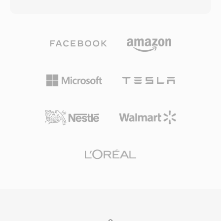
อากาศ การส่งผ่านดาวเทียม และการสตรีมผ่าน
ผลิตโทรศัพท์รายใหญ่ทำให้โทรศัพท์ที่รองรับ 3G
เครือข่าย รูปแบบนี้แบ่งเนื้อหาเป็นแพ็กเก็ตขนาด
แทบทุกรุ่นสามารถจัดการสื่อ 3GP ได้โดยตรง แม้ว่า
คงที่ 188 ไบต์ แต่ละแพ็กเก็ตมี header 4 ไบต์ที่มี
อุปกรณ์มือถือสมัยใหม่จะนิยมใช้ MP4 และรูปแบบ
ข้อมูลการซิงโครไนซ์ การบ่งชี้ข้อผิดพลาด และการ
ขั้นสูงอื่นๆ แต่ไฟล์ 3GP ยังคงพบได้ในคลังเก็บถาวร
ระบุสตรีม โครงสร้างแพ็กเก็ตนี้ช่วยให้ตัวรับ
ของการบันทึกมือถือรุ่นเก่าและในภูมิภาคที่การส่ง
สัญญาณซิงโครไนซ์กลับคืนได้อย่างรวดเร็วหลัง
วิดีโอแบบประหยัดแบนด์วิดท์ยังคงสำคัญ
จากสัญญาณขัดจังหวะ ซึ่งเป็นความสามารถสำคัญ
สำหรับการส่งออกอากาศแบบเรียลไทม์ที่แยก
transport streams จาก program streams ที่
ออกแบบสำหรับสื่อจัดเก็บที่เชื่อถือได้ TS สามารถ
มัลติเพล็กซ์หลายโปรแกรมในสตรีมเดียว โดยมี
ตาราง Program Specific Information (PSI) ที่
อธิบายโครงสร้างและเนื้อหาของแต่ละโปรแกรม
รูปแบบรองรับตัวแปลงสัญญาณเสียงและวิดีโอแทบ
ทุกชนิด แม้จะบรรจุ MPEG-2 video, H.264 หรือ
HEVC ควบคู่กับ AAC, AC-3 หรือ MPEG audio เป็น