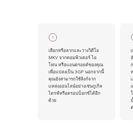
1
เลือกหรือลากและวางวิดีโอ
เ
MKV จากคอมพิวเตอร์ ไอ
อ
โฟน หรือแอนดรอยด์ของคุณ
ก
เพื่อแปลงเป็น 3GP นอกจากนี้
ห
คุณยังสามารถใช้ลิงก์จาก
เ
แหล่งออนไลน์อย่างเช่นกูเกิล
แ
ไดรฟ์หรือดรอปบ็อกซ์ได้อีก
โ
ด้วย
น
ต