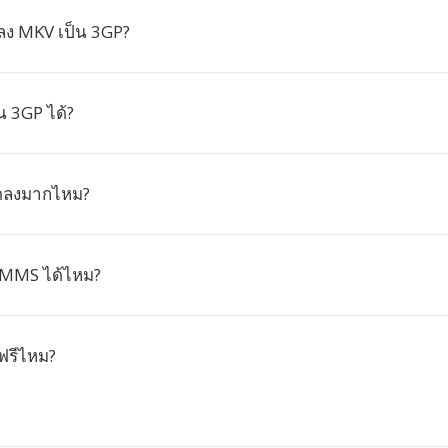
ง MKV เป็น 3GP?
น 3GP ได้?
ดลงมากไหม?
น MMS ได้ไหม?
้ฟรีไหม?