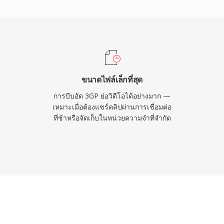
ำหรับข้อความแบบกำหนด
ใช้อย่างกว้างขวางโดยผู้
 3G แทบทุกรุ่นสามารถ
ถือสมัยใหม่จะนิยมใช้ MP4
บได้ในคลังเก็บถาวรของการ
ดีโอแบบประหยัดแบนด์วิดท์
ขนาดไฟล์เล็กที่สุด
การบีบอัด 3GP ย่อวิดีโอได้อย่างมาก —
เหมาะเมื่อต้องแชร์คลิปผ่านการเชื่อมต่อ
ที่ช้าหรือจัดเก็บในหน่วยความจำที่จำกัด