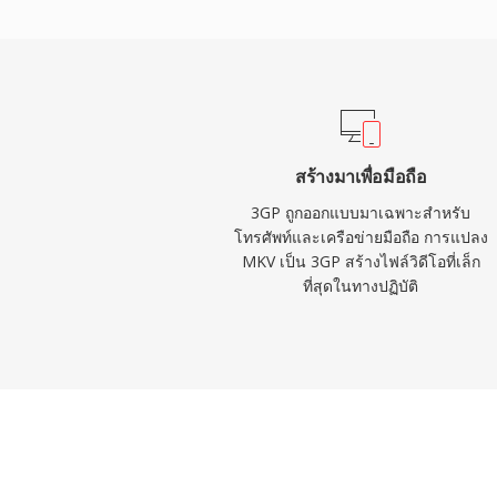
ข่าย GSM และ UMTS รวมถึงมีข้อกำหนดส
เวลาและภาพนิ่งภายในคอนเทนเนอร์ การนำไป
ผลิตโทรศัพท์รายใหญ่ทำให้โทรศัพท์ที่รองรับ
จัดการสื่อ 3GP ได้โดยตรง แม้ว่าอุปกรณ์มือ
และรูปแบบขั้นสูงอื่นๆ แต่ไฟล์ 3GP ยังคงพ
บันทึกมือถือรุ่นเก่าและในภูมิภาคที่การส่งวิ
สร้างมาเพื่อมือถือ
ยังคงสำคัญ
3GP ถูกออกแบบมาเฉพาะสำหรับ
โทรศัพท์และเครือข่ายมือถือ การแปลง
MKV เป็น 3GP สร้างไฟล์วิดีโอที่เล็ก
ที่สุดในทางปฏิบัติ