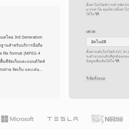
รรองรับคำบรรยายอย่าง
ตั้งค่าโปรไฟล์การเข้ารหัส A
บง่ายไปจนถึงคำบรรยาย
มากเท่าใด คุณก็ควรตั้งค่าโปร
ได้ใน
วิกิ
บบบิตแมปจากแผ่น Blu-ray
ต์ที่จำเป็นสำหรับคำ
เลเวล:
เป็นคอนเทนเนอร์ที่มี
ำหนดโดย 3rd Generation
ำให้นักพัฒนาใดก็ได้
อัตโนมัติ
รฐานสำหรับบริการมือถือ
ไม่มีค่าธรรมเนียมการ
ตั้งค่าระดับโปรไฟล์ AVC (H.26
a file format (MPEG-4
จะคำนวณระดับที่ถูกต้องและเป
ขวางในเครื่องเล่นสื่อ
นที่จัดเก็บและแบนด์วิดท์
ข้อมูลเพิ่มเติมได้ใน
วิกิ
 ความสามารถในการรวมตัว
รถถ่าย จัดเก็บ และเล่น
บียบดี ทำให้ MKV เป็น
้ตัวแปลงสัญญาณวิดีโอ
รีเซ็ตทั้งหมด
การเผยแพร่วิดีโอคุณภาพสูง
-WB หรือ AAC 3GP มี
มือถือในยุคสมาร์ทโฟนรุ่น
อุปกรณ์มีข้อจำกัดอย่าง
ัดส่วนที่ไม่จำเป็นที่มีใน
เล็กกว่ามากและสตรีมได้
GP รองรับทั้งโปรโตคอลเครือ