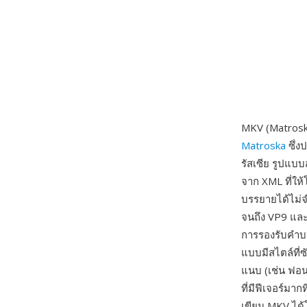
MKV (Matroska
Matroska
ซึ่ง
รัสเซีย รูปแบ
จาก XML ที่ให
บรรยายได้ไม่
จนถึง VP9 และ
การรองรับคำบ
แบบมีสไตล์ที่
แนบ (เช่น ฟอน
ที่มีฟีเจอร์มากท
เขียน MKV ได้