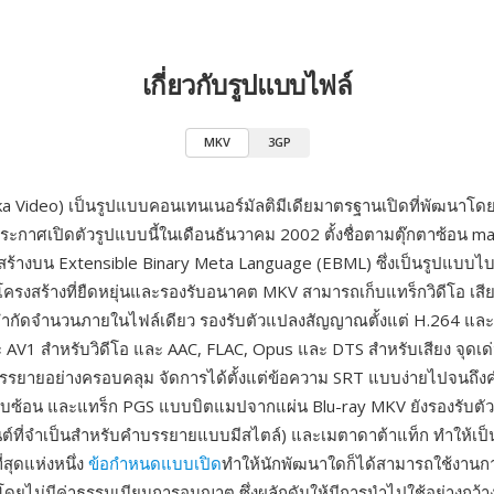
เกี่ยวกับรูปแบบไฟล์
MKV
3GP
 Video) เป็นรูปแบบคอนเทนเนอร์มัลติมีเดียมาตรฐานเปิดที่พัฒนาโ
ประกาศเปิดตัวรูปแบบนี้ในเดือนธันวาคม 2002 ตั้งชื่อตามตุ๊กตาซ้อน 
บสร้างบน Extensible Binary Meta Language (EBML) ซึ่งเป็นรูปแบบไบนา
้โครงสร้างที่ยืดหยุ่นและรองรับอนาคต MKV สามารถเก็บแทร็กวิดีโอ เส
จำกัดจำนวนภายในไฟล์เดียว รองรับตัวแปลงสัญญาณตั้งแต่ H.264 แล
 AV1 สำหรับวิดีโอ และ AAC, FLAC, Opus และ DTS สำหรับเสียง จุดเด่
รรยายอย่างครอบคลุม จัดการได้ตั้งแต่ข้อความ SRT แบบง่ายไปจนถึ
ซับซ้อน และแทร็ก PGS แบบบิตแมปจากแผ่น Blu-ray MKV ยังรองรับตัวบ
ต์ที่จำเป็นสำหรับคำบรรยายแบบมีสไตล์) และเมตาดาต้าแท็ก ทำให้เป
ี่สุดแห่งหนึ่ง
ข้อกำหนดแบบเปิด
ทำให้นักพัฒนาใดก็ได้สามารถใช้งานก
โดยไม่มีค่าธรรมเนียมการอนุญาต ซึ่งผลักดันให้มีการนำไปใช้อย่างกว้า