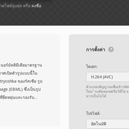
ขนาดไฟล์สูงสุด หรือ
ลงชื่อ
การตั้งค่า
นอร์มัลติมีเดียมาตรฐาน
โคเดก:
าศเปิดตัวรูปแบบนี้ใน
H.264 (AVC)
tryoshka ของรัสเซีย รูป
ตัวแปลงสัญญาณเพื่อเข้ารหัส
ge (EBML) ซึ่งเป็นรูป
ใหม่" จะคัดลอกสตรีมวิดีโอ 
หากเป็นไปได้
ี่ยืดหยุ่นและรองรับ
ละคำบรรยายได้ไม่จำกัด
ณตั้งแต่ H.264 และ
โปรไฟล์:
และ AAC, FLAC, Opus
อัตโนมัติ