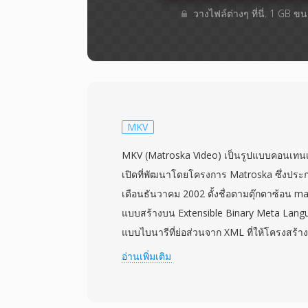
วางไฟล์ต่างๆ​ ที่นี่. 1 GB 
MKV
MKV (Matroska Video) เป็นรูปแบบคอนเทนเ
เปิดที่พัฒนาโดยโครงการ Matroska ซึ่งประก
เดือนธันวาคม 2002 ตั้งชื่อตามตุ๊กตาซ้อน ma
แบบสร้างบน Extensible Binary Meta Langua
แบบไบนารีที่ย่อส่วนจาก XML ที่ให้โครงสร้างท
อนาคต MKV สามารถเก็บแทร็กวิดีโอ เสียง แ
อ่านเพิ่มเติม
จำนวนภายในไฟล์เดียว รองรับตัวแปลงสัญญา
HEVC ไปจนถึง VP9 และ AV1 สำหรับวิดีโอ 