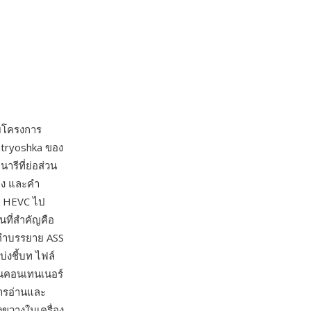
ดยโครงการ
matryoshka ของ
รีที่ย่อส่วน
ียง และคำ
ะ HEVC ไป
นที่สำคัญคือ
งคำบรรยาย ASS
่งชี้บท ไฟล์
็นคอนเทนเนอร์
ารอ่านและ
งขวางในเครื่อง