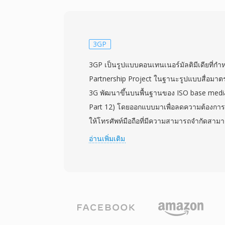
และ DTS สำหรับเสียง จุดเด่นที่สำคัญคือกา
ครอบคลุม จัดการได้ตั้งแต่ข้อความ SRT แบ
ASS แบบมีสไตล์ที่ซับซ้อน และแทร็ก PGS แ
MKV ยังรองรับตัวบ่งชี้บท ไฟล์แนบ (เช่น ฟอน
3GP
บรรยายแบบมีสไตล์) และเมตาดาต้าแท็ก ทำให้
3GP เป็นรูปแบบคอนเทนเนอร์มัลติมีเดียที่ก
ฟีเจอร์มากที่สุดแห่งหนึ่ง ข้อกำหนดแบบเปิดท
Partnership Project ในฐานะรูปแบบสื่อมาต
สามารถใช้งานการอ่านและเขียน MKV ได้โดย
3G พัฒนาขึ้นบนพื้นฐานของ ISO base medi
อนุญาต ซึ่งผลักดันให้มีการนำไปใช้อย่างกว้าง
Part 12) โดยออกแบบมาเพื่อลดความต้องการพื้
เครื่องมือสตรีมมิง และซอฟต์แวร์เข้ารหัส
ให้โทรศัพท์มือถือที่มีความสามารถจำกัดสามา
แปลงสัญญาณผสมใดก็ได้ในไฟล์เดียวที่จัดระเ
วิดีโอได้อย่างมีประสิทธิภาพ รูปแบบนี้มักใช
อ่านเพิ่มเติม
คอนเทนเนอร์ที่ได้รับความนิยมสูงสุดสำหรับ
H.263 หรือ H.264 คู่กับเสียง AMR-NB, AMR
การเก็บถาวร และคลังสื่อส่วนตัว
บทบาทสำคัญในการนำมัลติมีเดียมาสู่อุปกรณ์
แรก เมื่อความเร็วเครือข่ายและฮาร์ดแวร์ของ
มากเรื่องขนาดไฟล์ คอนเทนเนอร์แบบกระชับนี้ต
ไฟล์ MP4 เต็มรูปแบบ ทำให้ได้ไฟล์ที่มีขนาด
อย่างน่าเชื่อถือผ่านการเชื่อมต่อ 3G ที่ช้า 3