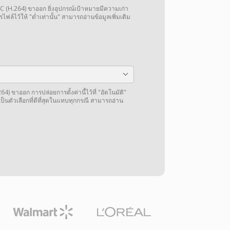
VC (H.264) ขาออก ยิ่งอุปกรณ์เป้าหมายมีความเก่า
ไฟล์ไว้ให้ "ต่ำเท่านั้น" สามารถอ่านข้อมูลเพิ่มเติม
4) ขาออก การปล่อยการตั้งค่านี้ไว้ที่ "อัตโนมัติ"
็นตัวเลือกที่ดีที่สุดในแทบทุกกรณี สามารถอ่าน