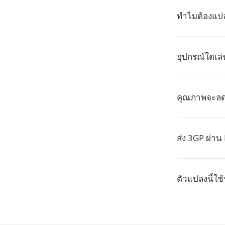
ทำไมต้องแปล
อุปกรณ์ใดเล่
คุณภาพจะล
ส่ง 3GP ผ่า
ตัวแปลงนี้ใช