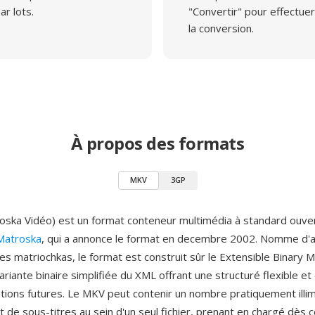
ar lots.
"Convertir" pour effectuer
la conversion.
À propos des formats
MKV
3GP
ska Vidéo) est un format conteneur multimédia à standard ouve
Matroska
, qui a annonce le format en decembre 2002. Nomme d'a
s matriochkas, le format est construit sûr le Extensible Binary
riante binaire simplifiée du XML offrant une structuré flexible e
utions futures. Le MKV peut contenir un nombre pratiquement illim
t de sous-titres au sein d'un seul fichier, prenant en chargé dès c