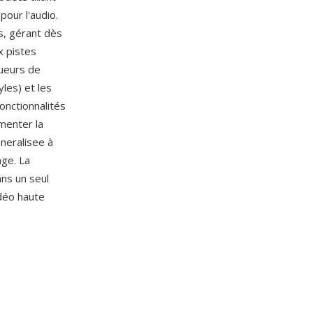
our l'audio.
s, gérant dès
x pistes
ueurs de
les) et les
onctionnalités
menter la
eneralisee à
age. La
ns un seul
idéo haute