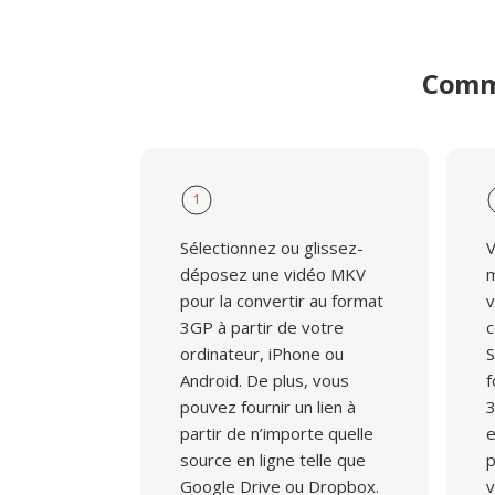
Comme
1
Sélectionnez ou glissez-
V
déposez une vidéo MKV
m
pour la convertir au format
v
3GP à partir de votre
c
ordinateur, iPhone ou
S
Android. De plus, vous
f
pouvez fournir un lien à
3
partir de n’importe quelle
e
source en ligne telle que
p
Google Drive ou Dropbox.
v