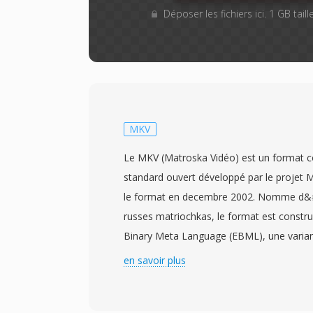
Déposer les fichiers ici. 1 GB tai
MKV
Le MKV (Matroska Vidéo) est un format c
standard ouvert développé par le projet 
le format en decembre 2002. Nomme d&#
russes matriochkas, le format est construi
Binary Meta Language (EBML), une variant
XML offrant une structuré flexible et comp
en savoir plus
evolutions futures. Le MKV peut conteni
illimite de pistes vidéo, audio et de sous-