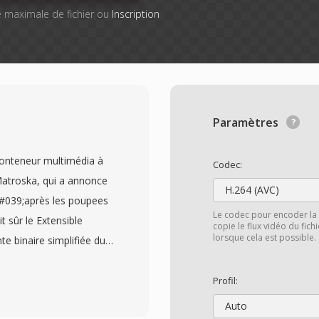
lle maximale de fichier ou
Inscription
Paramètres
onteneur multimédia à
Codec:
Matroska, qui a annonce
H.264 (AVC)
039;après les poupees
Le codec pour encoder la 
t sûr le Extensible
copie le flux vidéo du fic
lorsque cela est possible.
e binaire simplifiée du
atible avec les
r un nombre pratiquement
Profil:
titres au sein d&#039;un
Auto