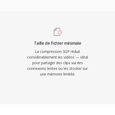
eneur privilégié pour la
eneur allege supprimé la
chivage et les
 complets, produisant
ui se diffusent de
tes. Le 3GP prend en
MTS et inclut dès
s images fixes au sein du
Taille de fichier minimale
ar les principaux
La compression 3GP réduit
tiquement tout
considérablement les vidéos — idéal
pour partager des clips via des
e contenu 3GP
connexions lentes ou les stocker sur
s modernes privilégient
une mémoire limitée.
s avancés, les fichiers
ivés d&#039;anciennes
 diffusion vidéo
ortante.