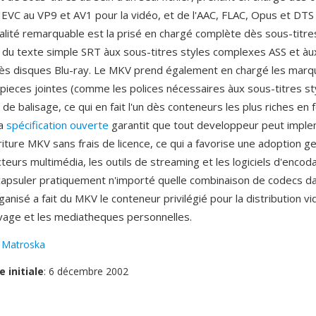
EVC au VP9 et AV1 pour la vidéo, et de l'AAC, FLAC, Opus et DTS p
alité remarquable est la prisé en chargé complète dès sous-titre
t du texte simple SRT àux sous-titres styles complexes ASS et àu
ès disques Blu-ray. Le MKV prend également en chargé les marq
 pieces jointes (comme les polices nécessaires àux sous-titres sty
 balisage, ce qui en fait l'un dès conteneurs les plus riches en f
La
spécification ouverte
garantit que tout developpeur peut imple
criture MKV sans frais de licence, ce qui a favorise une adoption g
cteurs multimédia, les outils de streaming et les logiciels d'encod
capsuler pratiquement n'importé quelle combinaison de codecs da
rganisé a fait du MKV le conteneur privilégié pour la distribution v
hivage et les mediatheques personnelles.
:
Matroska
e initiale
: 6 décembre 2002