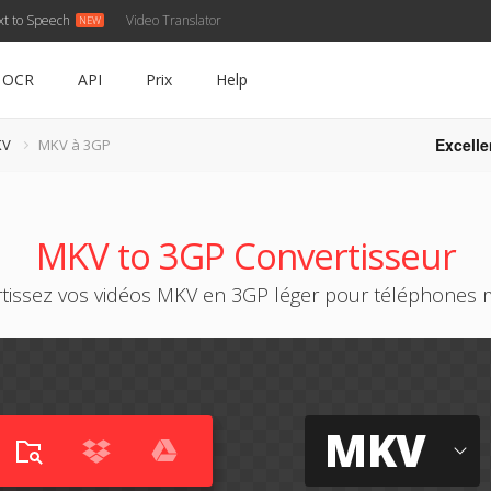
xt to Speech
Video Translator
OCR
API
Prix
Help
Excelle
KV
MKV à 3GP
MKV to 3GP Convertisseur
tissez vos vidéos MKV en 3GP léger pour téléphones 
MKV