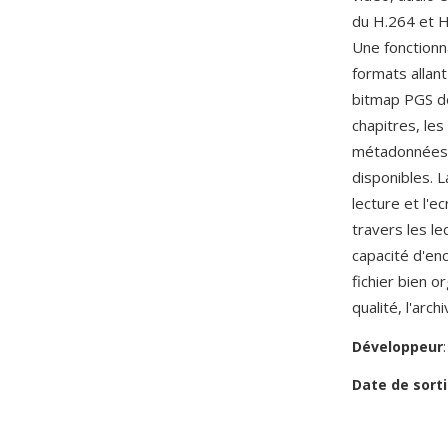
du H.264 et H
Une fonctionn
formats allan
bitmap PGS d
chapitres, les
métadonnées de
disponibles. 
lecture et l'e
travers les le
capacité d'en
fichier bien o
qualité, l'arc
Développeur
Date de sorti