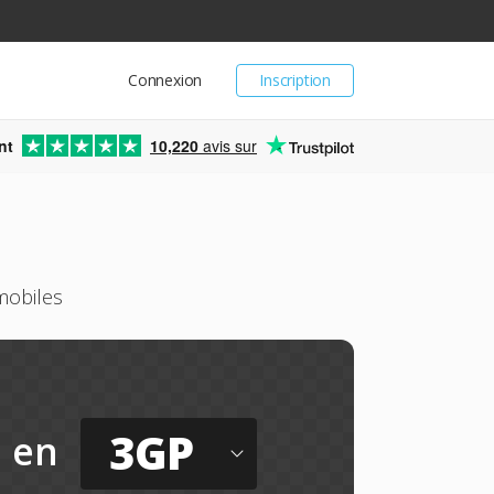
Connexion
Inscription
nt
10,220
avis sur
mobiles
3GP
en