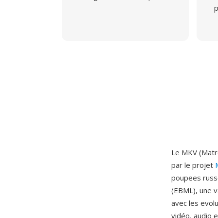
p
Le MKV (Matro
par le projet
poupees russe
(EBML), une va
avec les evol
vidéo, audio e