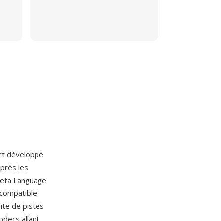
rt développé
près les
 Meta Language
t compatible
ite de pistes
odecs allant