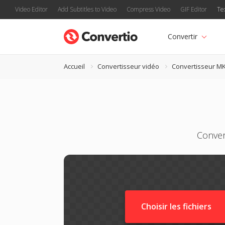
Video Editor
Add Subtitles to Video
Compress Video
GIF Editor
Te
Convertir
Accueil
Convertisseur vidéo
Convertisseur M
Conver
Choisir les fichiers