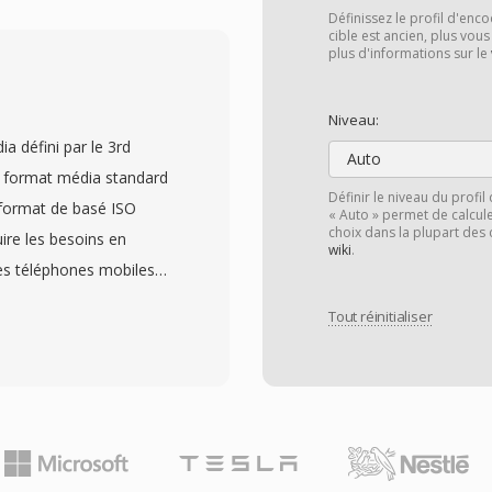
s allant du H.264 et HEVC
Définissez le profil d'enco
9;AAC, FLAC, Opus et
cible est ancien, plus vous
plus d'informations sur le
é remarquable est la
, gérant dès formats
Niveau:
s styles complexes ASS et
a défini par le 3rd
ay. Le MKV prend
Auto
e format média standard
pitres, les pieces
Définir le niveau du profi
 format de basé ISO
« Auto » permet de calculer
 sous-titres styles) et
choix dans la plupart des 
ire les besoins en
ait l&#039;un dès
wiki
.
es téléphones mobiles
tés disponibles. La
tocker et lire
eveloppeur peut
Tout réinitialiser
 utilisé généralement les
 MKV sans frais de
 l&#039;audio AMR-NB,
eralisee à travers les
eterminant dans
 et les logiciels
 appareils mobiles au
capsuler pratiquement
sque les vitesses de
odecs dans un seul
aient dès contraintes