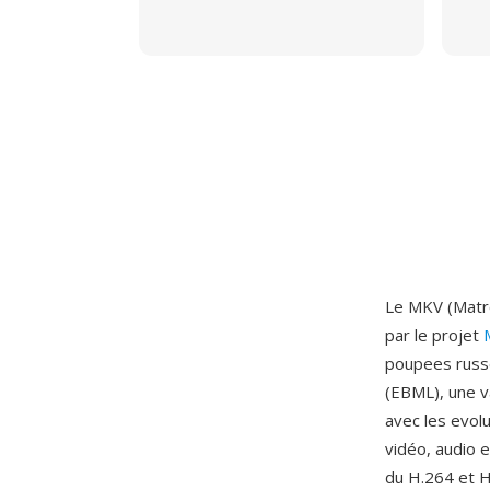
Le MKV (Matro
par le projet
poupees russe
(EBML), une va
avec les evol
vidéo, audio e
du H.264 et H