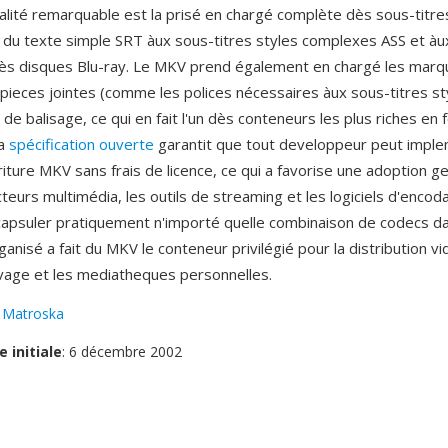
alité remarquable est la prisé en chargé complète dès sous-titre
t du texte simple SRT àux sous-titres styles complexes ASS et àu
ès disques Blu-ray. Le MKV prend également en chargé les marq
 pieces jointes (comme les polices nécessaires àux sous-titres sty
 balisage, ce qui en fait l'un dès conteneurs les plus riches en f
La
spécification ouverte
garantit que tout developpeur peut imple
criture MKV sans frais de licence, ce qui a favorise une adoption g
cteurs multimédia, les outils de streaming et les logiciels d'encod
capsuler pratiquement n'importé quelle combinaison de codecs da
rganisé a fait du MKV le conteneur privilégié pour la distribution v
hivage et les mediatheques personnelles.
:
Matroska
e initiale
: 6 décembre 2002