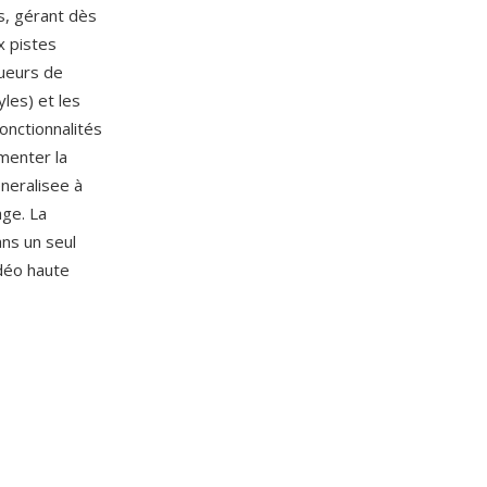
s, gérant dès
x pistes
ueurs de
les) et les
onctionnalités
menter la
eneralisee à
age. La
ns un seul
idéo haute