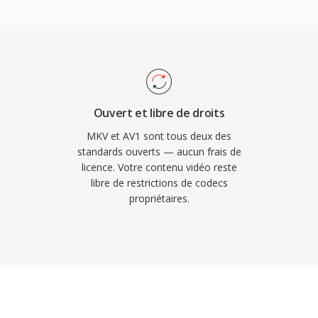
eneur privilégié pour la
l de fonctionnalités
chivage et les
lage flexible pour le
tative de résolution au
 prediction intra et
tériel s&#039;est
les, GPU et televiseurs
Ouvert et libre de droits
initiales concernant les
MKV et AV1 sont tous deux des
039;encodage.
standards ouverts — aucun frais de
licence. Votre contenu vidéo reste
r les principaux
libre de restrictions de codecs
 contenu 4K et HDR, et il
propriétaires.
bM pour la lecture web.
39;AV1 particulièrement
t et la distribution de