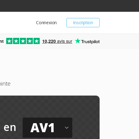
Connexion
Inscription
nt
10,220
avis sur
inte
AV1
en