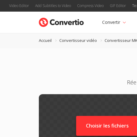
Video Editor
Add Subtitles to Video
Compress Video
GIF Editor
Te
Convertir
Accueil
Convertisseur vidéo
Convertisseur M
Rée
Choisir les fichiers