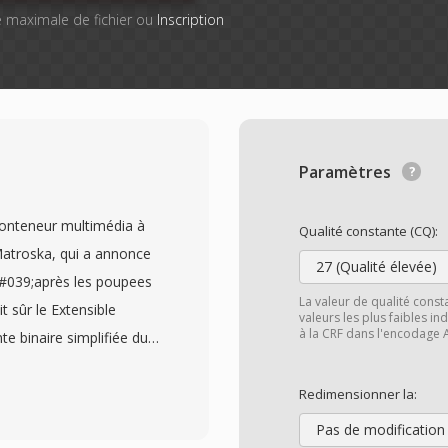
lle maximale de fichier ou
Inscription
Paramètres
onteneur multimédia à
Qualité constante (CQ):
Matroska, qui a annonce
27 (Qualité élevée)
039;après les poupees
La valeur de qualité const
t sûr le Extensible
valeurs les plus faibles ind
à la CRF dans l'encodage 
e binaire simplifiée du
atible avec les
r un nombre pratiquement
Redimensionner la:
titres au sein d&#039;un
Pas de modification