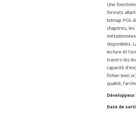
Une fonctionn
formats allan
bitmap PGS d
chapitres, les
métadonnées de
disponibles. 
lecture et l'e
travers les le
capacité d'en
fichier bien o
qualité, l'arc
Développeur
Date de sorti