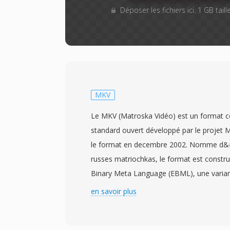
Déposer les fichiers ici. 1 GB tai
MKV
Le MKV (Matroska Vidéo) est un format c
standard ouvert développé par le projet 
le format en decembre 2002. Nomme d&#
russes matriochkas, le format est construi
Binary Meta Language (EBML), une variant
XML offrant une structuré flexible et comp
en savoir plus
evolutions futures. Le MKV peut conteni
illimite de pistes vidéo, audio et de sous-