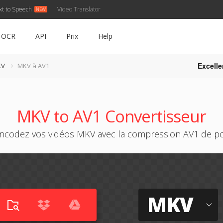
xt to Speech
Video Translator
OCR
API
Prix
Help
Excelle
KV
MKV à AV1
MKV to AV1 Convertisseur
ncodez vos vidéos MKV avec la compression AV1 de po
MKV