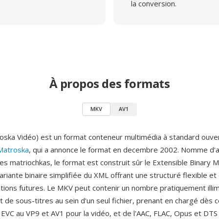
la conversion.
À propos des formats
MKV
AV1
ska Vidéo) est un format conteneur multimédia à standard ouve
Matroska
, qui a annonce le format en decembre 2002. Nomme d'a
s matriochkas, le format est construit sûr le Extensible Binary
riante binaire simplifiée du XML offrant une structuré flexible e
utions futures. Le MKV peut contenir un nombre pratiquement illim
t de sous-titres au sein d'un seul fichier, prenant en chargé dès c
EVC au VP9 et AV1 pour la vidéo, et de l'AAC, FLAC, Opus et DTS p