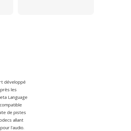
rt développé
près les
 Meta Language
t compatible
ite de pistes
odecs allant
our l'audio.