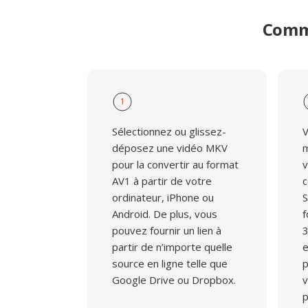
Comme
1
Sélectionnez ou glissez-
V
déposez une vidéo MKV
m
pour la convertir au format
v
AV1 à partir de votre
c
ordinateur, iPhone ou
S
Android. De plus, vous
f
pouvez fournir un lien à
3
partir de n’importe quelle
e
source en ligne telle que
p
Google Drive ou Dropbox.
v
p