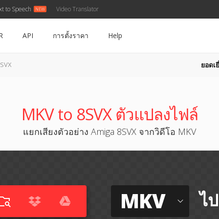
xt to Speech
Video Translator
R
API
การตั้งราคา
Help
ยอดเยี
8SVX
MKV to 8SVX ตัวแปลงไฟล์
แยกเสียงตัวอย่าง Amiga 8SVX จากวิดีโอ MKV
MKV
ไป