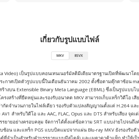
เกี่ยวกับรูปแบบไฟล์
MKV
8SVX
 Video) เป็นรูปแบบคอนเทนเนอร์มัลติมีเดียมาตรฐานเปิดที่พัฒนาโ
ประกาศเปิดตัวรูปแบบนี้ในเดือนธันวาคม 2002 ตั้งชื่อตามตุ๊กตาซ้อน 
บสร้างบน Extensible Binary Meta Language (EBML) ซึ่งเป็นรูปแบบไบนา
้โครงสร้างที่ยืดหยุ่นและรองรับอนาคต MKV สามารถเก็บแทร็กวิดีโอ เส
จำกัดจำนวนภายในไฟล์เดียว รองรับตัวแปลงสัญญาณตั้งแต่ H.264 แล
 AV1 สำหรับวิดีโอ และ AAC, FLAC, Opus และ DTS สำหรับเสียง จุดเด่
รรยายอย่างครอบคลุม จัดการได้ตั้งแต่ข้อความ SRT แบบง่ายไปจนถึ
ซับซ้อน และแทร็ก PGS แบบบิตแมปจากแผ่น Blu-ray MKV ยังรองรับตัวบ
ต์ที่จำเป็นสำหรับคำบรรยายแบบมีสไตล์) และเมตาดาต้าแท็ก ทำให้เป