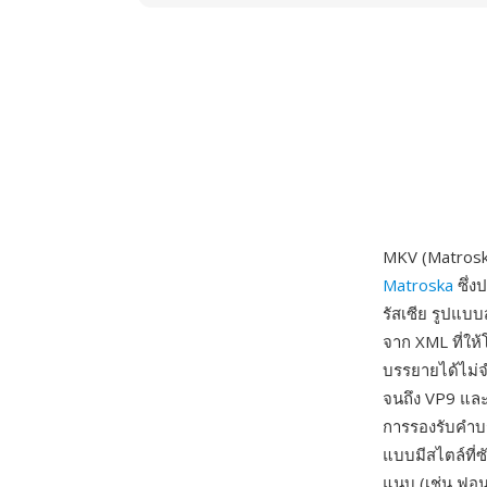
MKV (Matroska
Matroska
ซึ่ง
รัสเซีย รูปแบ
จาก XML ที่ให
บรรยายได้ไม่
จนถึง VP9 และ
การรองรับคำบ
แบบมีสไตล์ที่
แนบ (เช่น ฟอน