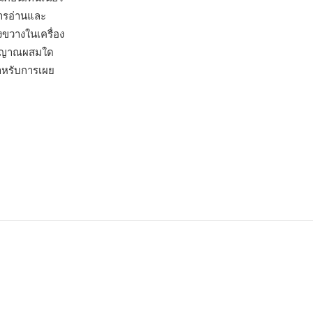
ารอ่านและ
งขวางในเครื่อง
สัญญาณผสมใด
สำหรับการเผย