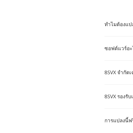
ทำไมต้องแปล
ซอฟต์แวร์อะไ
8SVX จำกัดเฉ
8SVX รองรับเ
การแปลงนี้ฟร