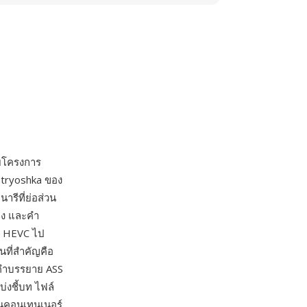
ดยโครงการ
matryoshka ของ
รีที่ย่อส่วน
ียง และคำ
ะ HEVC ไป
นที่สำคัญคือ
งคำบรรยาย ASS
่งชี้บท ไฟล์
็นคอนเทนเนอร์