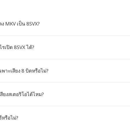
ง MKV เป็น 8SVX?
รเปิด 8SVX ได้?
พาะเสียง 8 บิตหรือไม่?
สียงสเตอริโอได้ไหม?
ีหรือไม่?