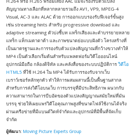
H.264 หรือ H.265 พร้อมเสียง AAC แม้จะรองรับตัวแปลง
สัญญาณทางเลือกที่หลากหลายรวมถึง AV1, VP9, MPEG-4
Visual, AC-3 และ ALAC ด้วย การออกแบบรองรับฟีเจอร์ขั้นสูง
เช่น streaming hints สำหรับ progressive download และ
adaptive streaming ตัวบ่งชี้บท แทร็กเสียงและคำบรรยายหลาย
แทร็ก แท็กเมตาดาต้า และภาพขนาดย่อแบบฝังตัว โครงสร้างที่
เป็นมาตรฐานและการรองรับตัวแปลงสัญญาณที่กว้างขวางทำให้
MP4 เป็นตัวเลือกเริ่มต้นสำหรับแพลตฟอร์มวิดีโอออนไลน์
อุปกรณ์มือถือ กล้องดิจิทัล และคลังสื่อของระบบปฏิบัติการ
วิดีโอ
HTML5
ที่ใช้ H.264 ใน MP4 ได้รับการรองรับจากเว็บ
เบราว์เซอร์หลักทุกตัว ทำให้การผสมผสานนี้เป็นพื้นฐานสากล
สำหรับการส่งวิดีโอบนเว็บ การบรรจุที่มีประสิทธิภาพ ผนวกกับ
ความสามารถในการบีบอัดของตัวแปลงสัญญาณสมัยใหม่ที่มัน
บรรจุ ช่วยให้เผยแพร่วิดีโอคุณภาพสูงที่ขนาดไฟล์ใช้งานได้จริง
ผ่านเครือข่ายที่มีแบนด์วิดท์จำกัดและอุปกรณ์ที่มีพื้นที่จัดเก็บ
จำกัด
ผู้พัฒนา
:
Moving Picture Experts Group