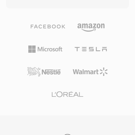
ประเภทกำหนด สามารถบรรจุ PCM แบบ 8 บิตไม่มี
วิดีโอ HTML5 ที่ใช้ H.264 ใน MP4 ได้รับการ
เครื่องหมาย, Creative ADPCM 4 บิตและ 2.6 บิต,
รองรับจากเว็บเบราว์เซอร์หลักทุกตัว ทำให้การผสม
PCM แบบ 16 บิตมีเครื่องหมาย รวมถึงเสียงที่เข้า
ผสานนี้เป็นพื้นฐานสากลสำหรับการส่งวิดีโอบนเว็บ
รหัส A-law และ mu-law โครงสร้างบล็อกนี้ยัง
การบรรจุที่มีประสิทธิภาพ ผนวกกับความสามารถ
รองรับช่วงเงียบ ลูปซ้ำ และจุดมาร์กเกอร์ ให้นัก
ในการบีบอัดของตัวแปลงสัญญาณสมัยใหม่ที่มัน
พัฒนาเกมควบคุมการเล่นเสียงได้อย่างละเอียด ข้อดี
บรรจุ ช่วยให้เผยแพร่วิดีโอคุณภาพสูงที่ขนาดไฟล์
ที่สำคัญคือการถอดรหัสในระดับฮาร์ดแวร์ — การ์ด
ใช้งานได้จริงผ่านเครือข่ายที่มีแบนด์วิดท์จำกัดและ
Sound Blaster สามารถเล่นข้อมูล VOC โดยตรง
อุปกรณ์ที่มีพื้นที่จัดเก็บจำกัด
ผ่านการถ่ายโอน DMA ปลดปล่อย CPU สำหรับงาน
อื่นในยุคที่รอบการประมวลผลมีค่ามาก รูปแบบนี้ถูก
ใช้อย่างกว้างขวางในเกม DOS จาก id Software,
Sierra และ LucasArts เมื่อ Windows และรูปแบบ
WAV เริ่มแพร่หลาย VOC ก็ค่อยๆ หายไปจากกระแส
หลัก แต่ยังคงมีความสำคัญสำหรับการอนุรักษ์เกม
ย้อนยุคและผู้ที่ทำงานกับคลังเสียง PC ย้อนยุค