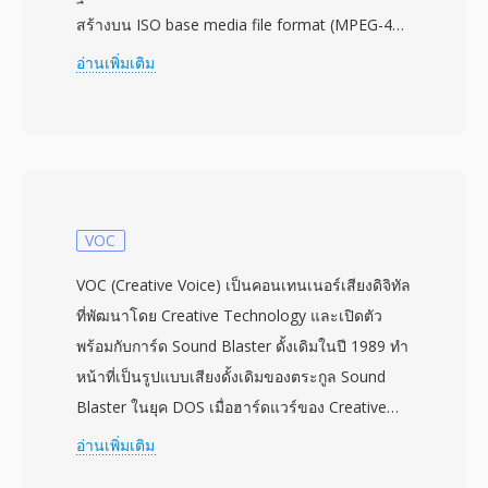
สร้างบน ISO base media file format (MPEG-4
Part 12) ซึ่งได้รับแรงบันดาลใจจากคอนเทนเนอร์
อ่านเพิ่มเติม
Apple QuickTime โดย MP4 ใช้โครงสร้าง
atom/box แบบลำดับชั้นที่สามารถบรรจุข้อมูลสื่อ
ได้แทบทุกประเภท คอนเทนเนอร์นี้มักบรรจุวิดีโอ
H.264 หรือ H.265 พร้อมเสียง AAC แม้จะรองรับตัว
แปลงสัญญาณทางเลือกที่หลากหลายรวมถึง AV1,
VP9, MPEG-4 Visual, AC-3 และ ALAC ด้วย การ
VOC
ออกแบบรองรับฟีเจอร์ขั้นสูง เช่น streaming hints
VOC (Creative Voice) เป็นคอนเทนเนอร์เสียงดิจิทัล
สำหรับ progressive download และ adaptive
ที่พัฒนาโดย Creative Technology และเปิดตัว
streaming ตัวบ่งชี้บท แทร็กเสียงและคำบรรยาย
พร้อมกับการ์ด Sound Blaster ดั้งเดิมในปี 1989 ทำ
หลายแทร็ก แท็กเมตาดาต้า และภาพขนาดย่อแบบ
หน้าที่เป็นรูปแบบเสียงดั้งเดิมของตระกูล Sound
ฝังตัว โครงสร้างที่เป็นมาตรฐานและการรองรับตัว
Blaster ในยุค DOS เมื่อฮาร์ดแวร์ของ Creative
แปลงสัญญาณที่กว้างขวางทำให้ MP4 เป็นตัวเลือก
ครองตลาดเสียง PC ไฟล์ VOC ใช้โครงสร้างแบบ
อ่านเพิ่มเติม
เริ่มต้นสำหรับแพลตฟอร์มวิดีโอออนไลน์ อุปกรณ์มือ
บล็อก — แต่ละไฟล์ประกอบด้วยบล็อกข้อมูลที่มี
ถือ กล้องดิจิทัล และคลังสื่อของระบบปฏิบัติการ