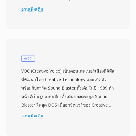
กลายเป็นรูปแบบวิดีโอที่ครองตลาดบนเว็บอย่าง
อ่านเพิ่มเติม
รวดเร็ว ขับเคลื่อนแพลตฟอร์มอย่าง YouTube,
Hulu และ Vimeo ในช่วงปลายทศวรรษ 2000 ไฟล์
FLV มักมีวิดีโอที่เข้ารหัสด้วยตัวแปลงสัญญาณ
Sorenson Spark หรือ VP6 ควบคู่กับเสียง MP3 หรือ
ADPCM ห่อในคอนเทนเนอร์เฉพาะที่ปรับให้เหมาะ
กับการสตรีม จุดแข็งหลักของ FLV คือความสามารถ
VOC
ในการส่งวิดีโอที่เล่นได้อย่างสม่ำเสมอข้ามระบบ
VOC (Creative Voice) เป็นคอนเทนเนอร์เสียงดิจิทัล
ปฏิบัติการและเบราว์เซอร์ต่างๆ ผ่านปลั๊กอิน Flash
ที่พัฒนาโดย Creative Technology และเปิดตัว
Player ที่มีอยู่ทุกที่ แก้ปัญหาความกระจัดกระจายที่
พร้อมกับการ์ด Sound Blaster ดั้งเดิมในปี 1989 ทำ
เป็นปัญหาหนักของวิดีโอบนเว็บในสมัยนั้น ไฟล์
หน้าที่เป็นรูปแบบเสียงดั้งเดิมของตระกูล Sound
FLV เริ่มต้นด้วย header ที่กระทัดรัดตามด้วยแพ็ก
Blaster ในยุค DOS เมื่อฮาร์ดแวร์ของ Creative
เก็ตข้อมูลแบบแท็ก โครงสร้างที่ช่วยให้ค้นหา
ครองตลาดเสียง PC ไฟล์ VOC ใช้โครงสร้างแบบ
อ่านเพิ่มเติม
ตำแหน่งได้รวดเร็วและดาวน์โหลดแบบ
บล็อก — แต่ละไฟล์ประกอบด้วยบล็อกข้อมูลที่มี
progressive ได้อย่างมีประสิทธิภาพ คอนเทนเนอร์
ประเภทกำหนด สามารถบรรจุ PCM แบบ 8 บิตไม่มี
รองรับเมตาดาต้าแบบฝังตัวพร้อมจุดสัญญาณ ทำให้