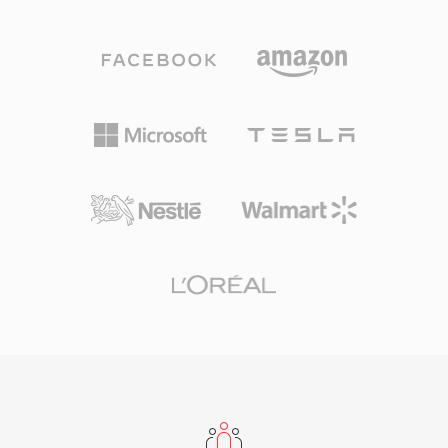
เครื่องหมาย, Creative ADPCM 4 บิตและ 2.6 บิต,
สามารถใช้ฟีเจอร์โต้ตอบ เช่น การนำทางบท และ
PCM แบบ 16 บิตมีเครื่องหมาย รวมถึงเสียงที่เข้า
เหตุการณ์แบบกำหนดเวลาได้ FLV เปลี่ยนวิดีโอ
รหัส A-law และ mu-law โครงสร้างบล็อกนี้ยัง
ออนไลน์จากประสบการณ์เฉพาะกลุ่มที่ไม่น่าเชื่อถือ
รองรับช่วงเงียบ ลูปซ้ำ และจุดมาร์กเกอร์ ให้นัก
ให้กลายเป็นสื่อกระแสหลัก เปลี่ยนโฉมความบันเทิง
พัฒนาเกมควบคุมการเล่นเสียงได้อย่างละเอียด ข้อดี
การศึกษา และการสื่อสารบนอินเทอร์เน็ตอย่างถอน
ที่สำคัญคือการถอดรหัสในระดับฮาร์ดแวร์ — การ์ด
รากถอนโคน แม้ว่าวิดีโอ HTML5 และตัวแปลง
Sound Blaster สามารถเล่นข้อมูล VOC โดยตรง
สัญญาณสมัยใหม่จะมาแทนที่การส่งผ่าน Flash แต่
ผ่านการถ่ายโอน DMA ปลดปล่อย CPU สำหรับงาน
ไฟล์ FLV ยังคงอยู่ในคลังเก็บถาวรและระบบเก่า
อื่นในยุคที่รอบการประมวลผลมีค่ามาก รูปแบบนี้ถูก
จำนวนนับไม่ถ้วน
ใช้อย่างกว้างขวางในเกม DOS จาก id Software,
Sierra และ LucasArts เมื่อ Windows และรูปแบบ
WAV เริ่มแพร่หลาย VOC ก็ค่อยๆ หายไปจากกระแส
หลัก แต่ยังคงมีความสำคัญสำหรับการอนุรักษ์เกม
ย้อนยุคและผู้ที่ทำงานกับคลังเสียง PC ย้อนยุค