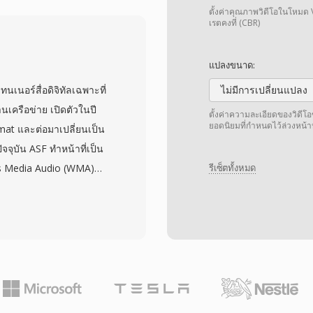
รส่งวิดีโอที่เล่นได้อย่าง
ตั้งค่าคุณภาพวิดีโอในโหมด 
่างๆ ผ่านปลั๊กอิน Flash
เรตคงที่ (CBR)
ะจายที่เป็นปัญหาหนักของ
 header ที่กระทัดรัดตาม
แปลงขนาด:
ให้ค้นหาตำแหน่งได้
นอร์สื่อดิจิทัลเฉพาะที่
ไม่มีการเปลี่ยนแปลง
ย่างมีประสิทธิภาพ
นเครือข่าย เปิดตัวในปี
ตั้งค่าความละเอียดของวิดี
อมจุดสัญญาณ ทำให้
ยอดนิยมที่กำหนดไว้ล่วงหน
rmat และต่อมาเปลี่ยนเป็น
ท และเหตุการณ์แบบกำหนด
จุบัน ASF ทำหน้าที่เป็น
ารณ์เฉพาะกลุ่มที่ไม่น่า
s Media Audio (WMA)
รีเซ็ตทั้งหมด
มความบันเทิง การศึกษา
มารถรองรับข้อมูลจากตัว
อนโคน แม้ว่าวิดีโอ
คำนึงถึงการส่งผ่านเครือ
ที่การส่งผ่าน Flash แต่
รแก้ไขข้อผิดพลาดแบบ
ก่าจำนวนนับไม่ถ้วน
ตแบบปรับขนาดได้ และ
ีมโดยไม่ต้องดาวน์โหลด
ect ที่มีเมตาดาต้า, data
ที่เป็นทางเลือกเพื่อเข้าถึง