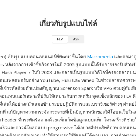
เกี่ยวกับรูปแบบไฟล์
FLV
ASF
deo) เป็นรูปแบบคอนเทนเนอร์ที่พัฒนาขึ้นโดย
Macromedia
และต่อมาด
 หลังจากการเข้าซื้อกิจการในปี 2005 รูปแบบนี้ได้รับการรองรับสำห
 Flash Player 7 ในปี 2003 และกลายเป็นรูปแบบวิดีโอที่ครองตลาดบนเ
คลื่อนแพลตฟอร์มอย่าง YouTube, Hulu และ Vimeo ในช่วงปลายทศวรรษ
อที่เข้ารหัสด้วยตัวแปลงสัญญาณ Sorenson Spark หรือ VP6 ควบคู่กับเส
อนเทนเนอร์เฉพาะที่ปรับให้เหมาะกับการสตรีม จุดแข็งหลักของ FLV 
ที่เล่นได้อย่างสม่ำเสมอข้ามระบบปฏิบัติการและเบราว์เซอร์ต่างๆ ผ่านปล
ู่ทุกที่ แก้ปัญหาความกระจัดกระจายที่เป็นปัญหาหนักของวิดีโอบนเว็บในสม
วย header ที่กระทัดรัดตามด้วยแพ็กเก็ตข้อมูลแบบแท็ก โครงสร้างที่ช่วย
เร็วและดาวน์โหลดแบบ progressive ได้อย่างมีประสิทธิภาพ คอนเทนเ
งตัวพร้อมจุดสัญญาณ ทำให้สามารถใช้ฟีเจอร์โต้ตอบ เช่น การนำทางบ