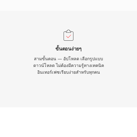
ำคัญอย่างหนึ่งคือการ
ASF เป็นตัวเลือกยอดนิยม
ุคแรกของสื่อออนไลน์
ไนซ์กัน รวมถึงวิดีโอ
้ว่า ASF จะถูกแทนที่ด้วย
ช้งาน แต่ยังคงมีความ
ขั้นตอนง่ายๆ
าและสภาพแวดล้อมองค์กรที่
สามขั้นตอน — อัปโหลด เลือกรูปแบบ
rvices
ดาวน์โหลด ไม่ต้องมีความรู้ทางเทคนิค
อินเทอร์เฟซเรียบง่ายสำหรับทุกคน