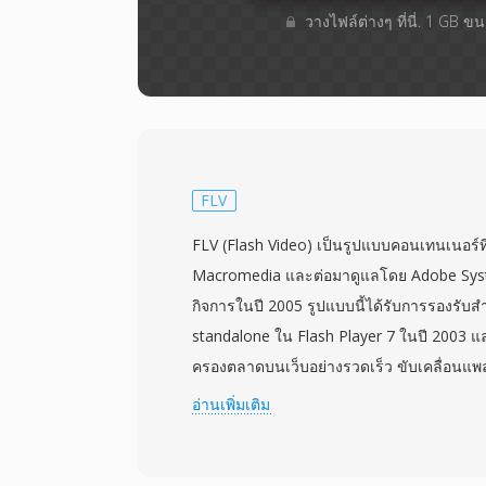
วางไฟล์ต่างๆ​ ที่นี่. 1 GB 
FLV
FLV (Flash Video) เป็นรูปแบบคอนเทนเนอร์ท
Macromedia และต่อมาดูแลโดย Adobe Syst
กิจการในปี 2005 รูปแบบนี้ได้รับการรองรับ
standalone ใน Flash Player 7 ในปี 2003 แล
ครองตลาดบนเว็บอย่างรวดเร็ว ขับเคลื่อนแ
Hulu และ Vimeo ในช่วงปลายทศวรรษ 2000 ไฟล
อ่านเพิ่มเติม
รหัสด้วยตัวแปลงสัญญาณ Sorenson Spark หรื
MP3 หรือ ADPCM ห่อในคอนเทนเนอร์เฉพาะท