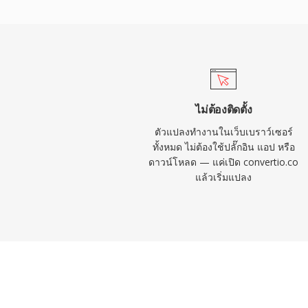
ตำแหน่งแบบสุ่มได้อย่างมีประสิทธิภาพ ข้อดีส
รองรับการจัดการสิทธิ์ดิจิทัลในตัว ซึ่งทำให้ 
สำหรับการจัดจำหน่ายเนื้อหาเชิงพาณิชย์ในย
คอนเทนเนอร์จัดการสตรีมหลายสตรีมที่ซิงโคร
เสียง คำสั่งสคริปต์ และตัวบ่งชี้เมตาดาต้า แม
คอนเทนเนอร์ที่ทันสมัยกว่าในหลายกรณีการใ
ไม่ต้องติดตั้ง
เกี่ยวข้องในระบบนิเวศสื่อ Windows รุ่นเก่
ตัวแปลงทำงานในเว็บเบราว์เซอร์
พึ่งพาโครงสร้างพื้นฐาน Windows Media Se
ทั้งหมด ไม่ต้องใช้ปลั๊กอิน แอป หรือ
ดาวน์โหลด — แค่เปิด convertio.co
แล้วเริ่มแปลง