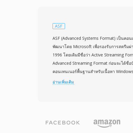
ตรีม จุดแข็งหลักของ FLV คือความสามารถในกา
สม่ำเสมอข้ามระบบปฏิบัติการและเบราว์เซอร์ต
Player ที่มีอยู่ทุกที่ แก้ปัญหาความกระจัดกร
วิดีโอบนเว็บในสมัยนั้น ไฟล์ FLV เริ่มต้นด้วย
ASF
ด้วยแพ็กเก็ตข้อมูลแบบแท็ก โครงสร้างที่ช่วย
ASF (Advanced Systems Format) เป็นคอนเทนเ
รวดเร็วและดาวน์โหลดแบบ progressive ได้อ
พัฒนาโดย Microsoft เพื่อรองรับการสตรีมผ่า
คอนเทนเนอร์รองรับเมตาดาต้าแบบฝังตัวพร้
1996 โดยเดิมมีชื่อว่า Active Streaming Fo
สามารถใช้ฟีเจอร์โต้ตอบ เช่น การนำทางบ
Advanced Streaming Format ก่อนจะได้ชื่อปัจ
เวลาได้ FLV เปลี่ยนวิดีโอออนไลน์จากประสบก
คอนเทนเนอร์พื้นฐานสำหรับเนื้อหา Window
เชื่อถือให้กลายเป็นสื่อกระแสหลัก เปลี่ยนโฉ
และ Windows Media Video (WMV) แม้จะสา
อ่านเพิ่มเติม
และการสื่อสารบนอินเทอร์เน็ตอย่างถอนรากถ
แปลงสัญญาณใดก็ได้ รูปแบบนี้ออกแบบมาโดย
HTML5 และตัวแปลงสัญญาณสมัยใหม่จะมาแทน
ข่ายเป็นหลัก โดยผนวกฟีเจอร์ต่างๆ เช่น กา
ไฟล์ FLV ยังคงอยู่ในคลังเก็บถาวรและระบบเ
forward error correction การรองรับบิตเร
ความสามารถในการค้นหาตำแหน่งภายในสตร
ไฟล์ทั้งหมด ไฟล์ ASF ประกอบด้วย header obj
object ที่เก็บเนื้อหาสื่อจริง และ index object 