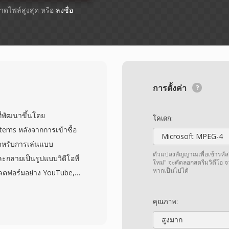
ขนาดไฟล์สูงสุด หรือ
ลงชื่อ
การตั้งค่า
ี่พัฒนาขึ้นโดย
โคเดก:
ems หลังจากการเข้าซื้อ
Microsoft MPEG-4
สำหรับการเล่นแบบ
ตัวแปลงสัญญาณเพื่อเข้ารหัส
ะกลายเป็นรูปแบบวิดีโอที่
ใหม่" จะคัดลอกสตรีมวิดีโอ 
หากเป็นไปได้
พลตฟอร์มอย่าง YouTube,
์ FLV มักมีวิดีโอที่เข้า
อ VP6 ควบคู่กับเสียง
คุณภาพ:
ี่ปรับให้เหมาะกับการส
สูงมาก