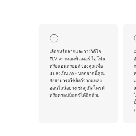
1
เลือกหรือลากและวางวิดีโอ
เ
FLV จากคอมพิวเตอร์ ไอโฟน
อ
หรือแอนดรอยด์ของคุณเพื่อ
ก
แปลงเป็น ASF นอกจากนี้คุณ
ห
ยังสามารถใช้ลิงก์จากแหล่ง
เ
ออนไลน์อย่างเช่นกูเกิลไดรฟ์
แ
หรือดรอปบ็อกซ์ได้อีกด้วย
โ
น
ต