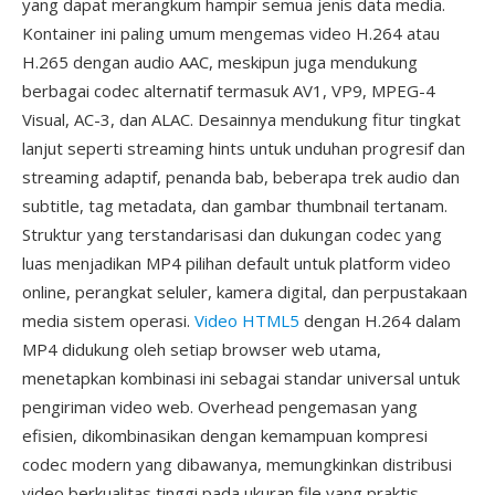
yang dapat merangkum hampir semua jenis data media.
Kontainer ini paling umum mengemas video H.264 atau
H.265 dengan audio AAC, meskipun juga mendukung
berbagai codec alternatif termasuk AV1, VP9, MPEG-4
Visual, AC-3, dan ALAC. Desainnya mendukung fitur tingkat
lanjut seperti streaming hints untuk unduhan progresif dan
streaming adaptif, penanda bab, beberapa trek audio dan
subtitle, tag metadata, dan gambar thumbnail tertanam.
Struktur yang terstandarisasi dan dukungan codec yang
luas menjadikan MP4 pilihan default untuk platform video
online, perangkat seluler, kamera digital, dan perpustakaan
media sistem operasi.
Video HTML5
dengan H.264 dalam
MP4 didukung oleh setiap browser web utama,
menetapkan kombinasi ini sebagai standar universal untuk
pengiriman video web. Overhead pengemasan yang
efisien, dikombinasikan dengan kemampuan kompresi
codec modern yang dibawanya, memungkinkan distribusi
video berkualitas tinggi pada ukuran file yang praktis