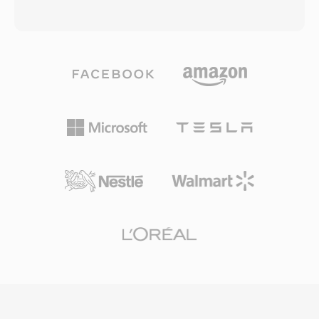
Struktur yang terstandarisasi dan dukungan
Creative mendominasi audio PC. File VOC
codec yang luas menjadikan MP4 pilihan
berbasis blok: setiap file terdiri dari blok data
default untuk platform video online, perangkat
bertipe yang dapat membawa PCM unsigned 8-
seluler, kamera digital, dan perpustakaan
bit, ADPCM Creative 4-bit dan 2,6-bit, PCM
media sistem operasi. Video HTML5 dengan
signed 16-bit, serta audio yang dikodekan A-
H.264 dalam MP4 didukung oleh setiap
law dan mu-law. Struktur blok ini juga
browser web utama, menetapkan kombinasi ini
mendukung interval keheningan, loop
sebagai standar universal untuk pengiriman
pengulangan, dan titik penanda, memberikan
video web. Overhead pengemasan yang
pengembang game kontrol yang detail atas
efisien, dikombinasikan dengan kemampuan
pemutaran suara. Keunggulan yang menonjol
kompresi codec modern yang dibawanya,
adalah decoding tingkat perangkat keras —
memungkinkan distribusi video berkualitas
kartu Sound Blaster dapat memutar data VOC
tinggi pada ukuran file yang praktis melalui
langsung melalui transfer DMA, membebaskan
jaringan dengan bandwidth terbatas dan
CPU untuk tugas lain di era ketika siklus
perangkat dengan penyimpanan terbatas.
prosesor sangat berharga. Format ini banyak
digunakan dalam game DOS dari id Software,