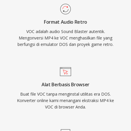
Sierra, dan LucasArts. Dengan munculnya
Windows dan format WAV, VOC secara
Format Audio Retro
bertahap keluar dari penggunaan mainstream,
VOC adalah audio Sound Blaster autentik.
namun tetap penting untuk pelestarian game
Mengonversi MP4 ke VOC menghasilkan file yang
retro dan bagi siapa pun yang bekerja dengan
berfungsi di emulator DOS dan proyek game retro.
arsip audio PC vintage.
Alat Berbasis Browser
Buat file VOC tanpa menginstal utilitas era DOS.
Konverter online kami menangani ekstraksi MP4 ke
VOC di browser Anda.