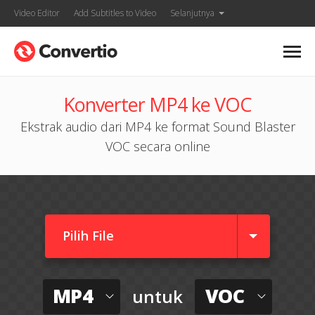
Video Editor
Add Subtitles to Video
Selanjutnya
Konverter MP4 ke VOC
Ekstrak audio dari MP4 ke format Sound Blaster
VOC secara online
Pilih File
MP4
VOC
untuk