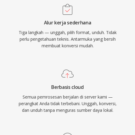
Sierra, dan LucasArts. Dengan munculnya
Windows dan format WAV, VOC secara
Alur kerja sederhana
bertahap keluar dari penggunaan mainstream,
Tiga langkah — unggah, pilih format, unduh. Tidak
namun tetap penting untuk pelestarian game
perlu pengetahuan teknis. Antarmuka yang bersih
retro dan bagi siapa pun yang bekerja dengan
membuat konversi mudah.
arsip audio PC vintage.
Berbasis cloud
Semua pemrosesan berjalan di server kami —
perangkat Anda tidak terbebani. Unggah, konversi,
dan unduh tanpa menguras sumber daya lokal.