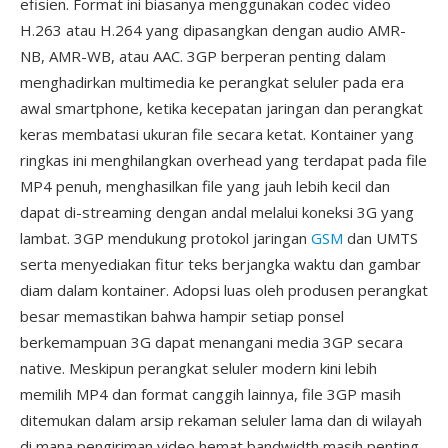
efisien. Format ini biasanya menggunakan codec video
H.263 atau H.264 yang dipasangkan dengan audio AMR-
NB, AMR-WB, atau AAC. 3GP berperan penting dalam
menghadirkan multimedia ke perangkat seluler pada era
awal smartphone, ketika kecepatan jaringan dan perangkat
keras membatasi ukuran file secara ketat. Kontainer yang
ringkas ini menghilangkan overhead yang terdapat pada file
MP4 penuh, menghasilkan file yang jauh lebih kecil dan
dapat di-streaming dengan andal melalui koneksi 3G yang
lambat. 3GP mendukung protokol jaringan
GSM
dan UMTS
serta menyediakan fitur teks berjangka waktu dan gambar
diam dalam kontainer. Adopsi luas oleh produsen perangkat
besar memastikan bahwa hampir setiap ponsel
berkemampuan 3G dapat menangani media 3GP secara
native. Meskipun perangkat seluler modern kini lebih
memilih MP4 dan format canggih lainnya, file 3GP masih
ditemukan dalam arsip rekaman seluler lama dan di wilayah
di mana pengiriman video hemat bandwidth masih penting.