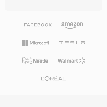
jauh lebih kecil dan dapat di-streaming dengan
Creative mendominasi audio PC. File VOC
andal melalui koneksi 3G yang lambat. 3GP
berbasis blok: setiap file terdiri dari blok data
mendukung protokol jaringan GSM dan UMTS
bertipe yang dapat membawa PCM unsigned 8-
serta menyediakan fitur teks berjangka waktu
bit, ADPCM Creative 4-bit dan 2,6-bit, PCM
dan gambar diam dalam kontainer. Adopsi luas
signed 16-bit, serta audio yang dikodekan A-
oleh produsen perangkat besar memastikan
law dan mu-law. Struktur blok ini juga
bahwa hampir setiap ponsel berkemampuan
mendukung interval keheningan, loop
3G dapat menangani media 3GP secara native.
pengulangan, dan titik penanda, memberikan
Meskipun perangkat seluler modern kini lebih
pengembang game kontrol yang detail atas
memilih MP4 dan format canggih lainnya, file
pemutaran suara. Keunggulan yang menonjol
3GP masih ditemukan dalam arsip rekaman
adalah decoding tingkat perangkat keras —
seluler lama dan di wilayah di mana pengiriman
kartu Sound Blaster dapat memutar data VOC
video hemat bandwidth masih penting.
langsung melalui transfer DMA, membebaskan
CPU untuk tugas lain di era ketika siklus
prosesor sangat berharga. Format ini banyak
digunakan dalam game DOS dari id Software,