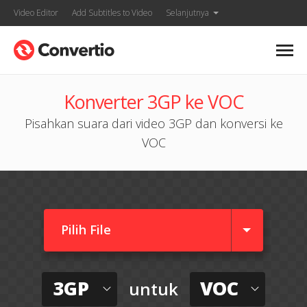
Video Editor
Add Subtitles to Video
Selanjutnya
Konverter 3GP ke VOC
Pisahkan suara dari video 3GP dan konversi ke
VOC
Pilih File
3GP
VOC
untuk