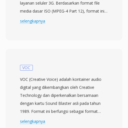
layanan seluler 3G. Berdasarkan format file
media dasar ISO (MPEG-4 Part 12), format ini
dirancang untuk mengurangi kebutuhan
selengkapnya
penyimpanan dan bandwidth agar ponsel
dengan kemampuan terbatas dapat merekam,
menyimpan, dan memutar konten video secara
efisien. Format ini biasanya menggunakan
codec video H.263 atau H.264 yang
dipasangkan dengan audio AMR-NB, AMR-WB,
VOC
atau AAC. 3GP berperan penting dalam
VOC (Creative Voice) adalah kontainer audio
menghadirkan multimedia ke perangkat seluler
digital yang dikembangkan oleh Creative
pada era awal smartphone, ketika kecepatan
Technology dan diperkenalkan bersamaan
jaringan dan perangkat keras membatasi
dengan kartu Sound Blaster asli pada tahun
ukuran file secara ketat. Kontainer yang ringkas
1989. Format ini berfungsi sebagai format
ini menghilangkan overhead yang terdapat
audio native untuk keluarga Sound Blaster
selengkapnya
pada file MP4 penuh, menghasilkan file yang
selama era DOS, ketika perangkat keras