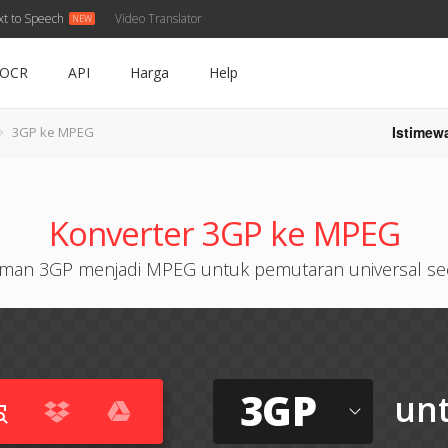
xt to Speech
Video Translator
OCR
API
Harga
Help
Istimew
3GP ke MPEG
Konverter 3GP ke MPEG
man 3GP menjadi MPEG untuk pemutaran universal sec
3GP
un