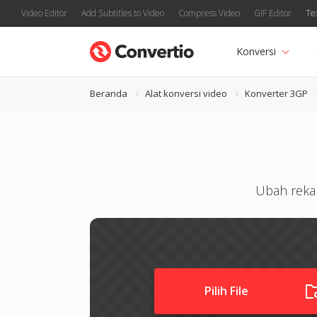
Video Editor
Add Subtitles to Video
Compress Video
GIF Editor
Te
Konversi
Beranda
Alat konversi video
Konverter 3GP
Ubah reka
Pilih File