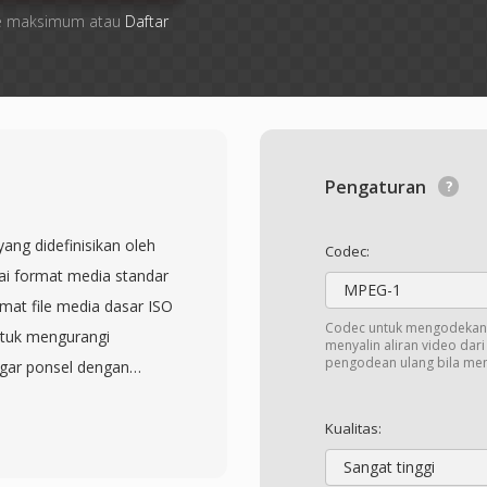
file maksimum atau
Daftar
Pengaturan
ang didefinisikan oleh
Codec:
ai format media standar
MPEG-1
rmat file media dasar ISO
Codec untuk mengodekan 
ntuk mengurangi
menyalin aliran video dar
pengodean ulang bila me
gar ponsel dengan
enyimpan, dan memutar
 biasanya menggunakan
Kualitas:
sangkan dengan audio
Sangat tinggi