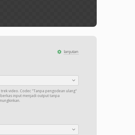
lanjutan
trek video. Codec "Tanpa pengodean ulang"
i berkas input menjadi output tanpa
mungkinkan.