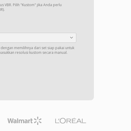
us VBR. Pilih "Kustom" jika Anda perlu
R).
t dengan memilihnya dari set siap pakai untuk
masukkan resolusi kustom secara manual.