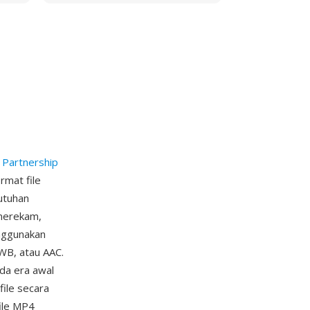
 Partnership
rmat file
utuhan
merekam,
nggunakan
WB, atau AAC.
da era awal
ile secara
file MP4