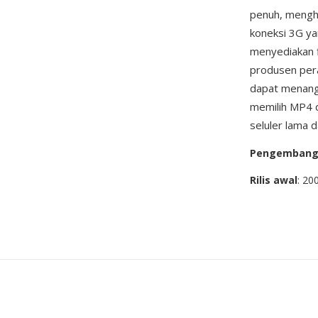
penuh, menghas
koneksi 3G y
menyediakan f
produsen per
dapat menanga
memilih MP4 d
seluler lama 
Pengemban
Rilis awal
: 20