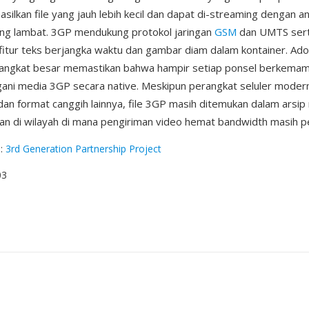
ilkan file yang jauh lebih kecil dan dapat di-streaming dengan an
ang lambat. 3GP mendukung protokol jaringan
GSM
dan UMTS ser
itur teks berjangka waktu dan gambar diam dalam kontainer. Adop
angkat besar memastikan bahwa hampir setiap ponsel berkema
ni media 3GP secara native. Meskipun perangkat seluler modern 
an format canggih lainnya, file 3GP masih ditemukan dalam arsi
dan di wilayah di mana pengiriman video hemat bandwidth masih p
g
:
3rd Generation Partnership Project
03