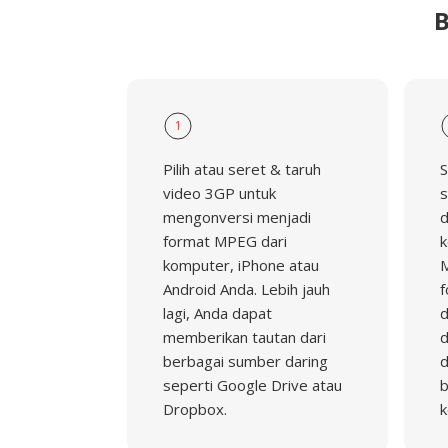
B
1
Pilih atau seret & taruh
S
video 3GP untuk
s
mengonversi menjadi
d
format MPEG dari
k
komputer, iPhone atau
M
Android Anda. Lebih jauh
f
lagi, Anda dapat
d
memberikan tautan dari
d
berbagai sumber daring
d
seperti Google Drive atau
b
Dropbox.
k