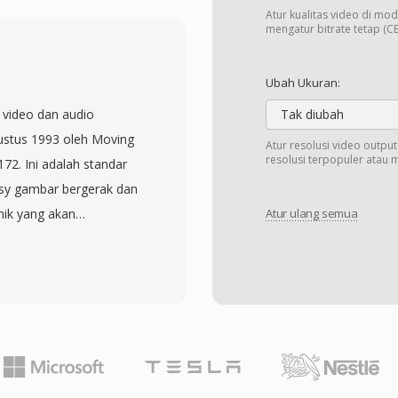
an penting dalam
Atur kualitas video di mod
luler pada era awal
mengatur bitrate tetap (CB
an perangkat keras
iner yang ringkas ini
Ubah Ukuran:
ada file MP4 penuh,
video dan audio
Tak diubah
n dapat di-streaming
ustus 1993 oleh Moving
Atur resolusi video outpu
ambat. 3GP mendukung
resolusi terpopuler atau 
72. Ini adalah standar
nyediakan fitur teks
ssy gambar bergerak dan
ontainer. Adopsi luas
nik yang akan
Atur ulang semua
an bahwa hampir setiap
berikutnya. Video
ni media 3GP secara
nasi prediksi
n kini lebih memilih MP4
te cosine transform,
ih ditemukan dalam arsip
yang diorganisir dalam
ana pengiriman video
rame (predicted), dan B-
ini menargetkan bit rate
an video, menghasilkan