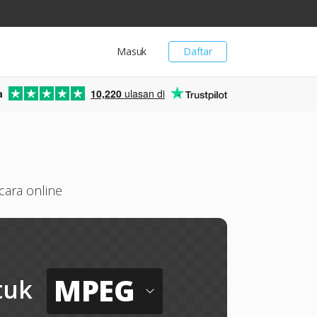
Masuk
Daftar
a
10,220
ulasan di
ara online
MPEG
tuk