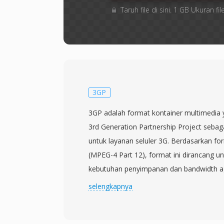
Taruh file di sini. 1 GB Ukuran 
3GP
3GP adalah format kontainer multimedia y
3rd Generation Partnership Project sebag
untuk layanan seluler 3G. Berdasarkan fo
(MPEG-4 Part 12), format ini dirancang u
kebutuhan penyimpanan dan bandwidth a
kemampuan terbatas dapat merekam, m
selengkapnya
konten video secara efisien. Format ini
codec video H.263 atau H.264 yang dipa