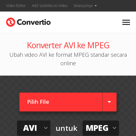
Video Editor
Add Subtitles to Video
Selanjutnya
Konverter AVI ke MPEG
Ubah video AVI ke format MPEG standar secara
online
Pilih File
AVI
MPEG
untuk