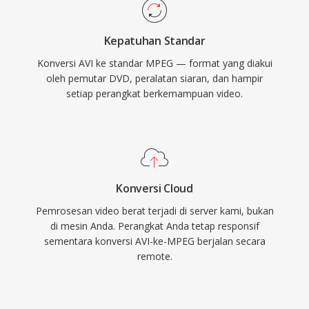
membawa video digital kepada konsumen
pada awal 1990-an. Komponen audionya,
Kepatuhan Standar
khususnya Layer III (MP3), kemudian menjadi
Konversi AVI ke standar MPEG — format yang diakui
format audio paling berpengaruh dalam
oleh pemutar DVD, peralatan siaran, dan hampir
sejarah. Struktur frame I/P/B, pendekatan
setiap perangkat berkemampuan video.
estimasi gerakan, dan pengodean transformasi
berbasis blok menetapkan template arsitektur
yang diikuti oleh setiap codec video utama
sejak saat itu, dari MPEG-2 hingga H.264 dan
seterusnya. Meskipun sudah lama terlampaui
Konversi Cloud
dalam efisiensi kompresi, MPEG-1 tetap
Pemrosesan video berat terjadi di server kami, bukan
didukung oleh hampir semua perangkat lunak
di mesin Anda. Perangkat Anda tetap responsif
media.
sementara konversi AVI-ke-MPEG berjalan secara
remote.