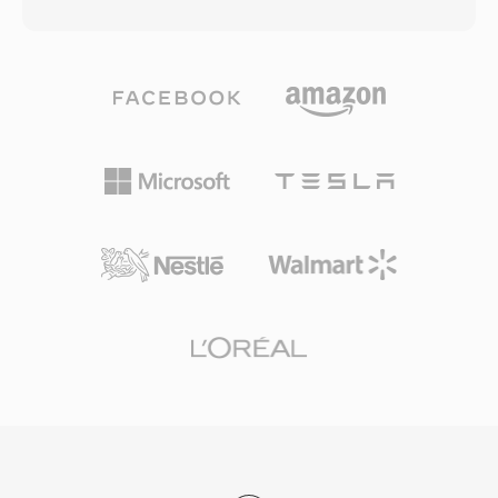
akan mempengaruhi hampir semua codec
prediksi intra dan inter yang kaya. Dukungan
video berikutnya. Video MPEG-1 mencapai
decoding perangkat keras telah berkembang
kompresi melalui kombinasi prediksi
pesat di prosesor seluler, GPU, dan smart TV,
terkompensasi gerakan, pengodean discrete
mengatasi kekhawatiran awal tentang tuntutan
cosine transform, dan pengodean entropi
komputasi selama encoding. AV1 telah diadopsi
panjang variabel, yang diorganisir dalam tiga
secara luas oleh layanan streaming besar untuk
tipe frame: I-frame (intra-coded), P-frame
mengirimkan konten 4K dan HDR, serta
(predicted), dan B-frame (bidirectionally
berfungsi sebagai komponen video dari
predicted). Standar ini menargetkan bit rate
kontainer WebM untuk pemutaran berbasis
sekitar 1,5 Mbps untuk gabungan audio dan
web. Status bebas royalti menjadikan AV1
video, menghasilkan kualitas yang sebanding
sangat penting untuk standar web terbuka dan
dengan kaset VHS pada resolusi SIF (352x240
distribusi media yang dapat diakses.
untuk NTSC). Tingkat kompresi ini secara
khusus dipilih untuk menyamai throughput data
dari drive CD-ROM kecepatan 1x,
memungkinkan format Video CD yang