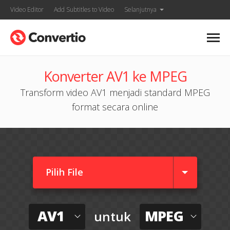
Video Editor
Add Subtitles to Video
Selanjutnya
Konverter AV1 ke MPEG
Transform video AV1 menjadi standard MPEG
format secara online
Pilih File
AV1
MPEG
untuk