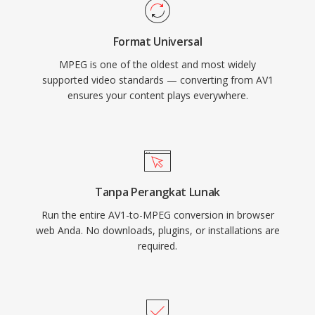
membawa video digital kepada konsumen
pada awal 1990-an. Komponen audionya,
Format Universal
khususnya Layer III (MP3), kemudian menjadi
MPEG is one of the oldest and most widely
format audio paling berpengaruh dalam
supported video standards — converting from AV1
sejarah. Struktur frame I/P/B, pendekatan
ensures your content plays everywhere.
estimasi gerakan, dan pengodean transformasi
berbasis blok menetapkan template arsitektur
yang diikuti oleh setiap codec video utama
sejak saat itu, dari MPEG-2 hingga H.264 dan
seterusnya. Meskipun sudah lama terlampaui
Tanpa Perangkat Lunak
dalam efisiensi kompresi, MPEG-1 tetap
Run the entire AV1-to-MPEG conversion in browser
didukung oleh hampir semua perangkat lunak
web Anda. No downloads, plugins, or installations are
media.
required.