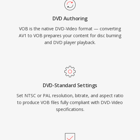
beberapa file secara mulus. Format ini
mendukung resolusi video NTSC (720x480) dan
DVD Authoring
PAL (720x576) pada bit rate hingga 9,8 Mbps
VOB is the native DVD-Video format — converting
untuk gabungan audio dan video. Integrasi
AV1 to VOB prepares your content for disc burning
video, audio multi-trek, subtitle, dan navigasi ke
and DVD player playback.
dalam satu program stream menjadikan VOB
solusi lengkap untuk pengiriman film
konsumen. Meskipun streaming dan format
cakram yang lebih baru telah menggantikan
DVD untuk konten baru, VOB tetap sangat
DVD-Standard Settings
relevan untuk mengakses perpustakaan konten
Set NTSC or PAL resolution, bitrate, and aspect ratio
DVD yang sudah ada.
to produce VOB files fully compliant with DVD-Video
specifications.