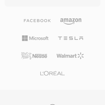
pada miliaran cakram DVD yang diproduksi di
prediksi intra dan inter yang kaya. Dukungan
seluruh dunia. File VOB didasarkan pada format
decoding perangkat keras telah berkembang
program stream MPEG-2, berisi video MPEG-2
pesat di prosesor seluler, GPU, dan smart TV,
yang di-multiplex bersama audio dalam format
mengatasi kekhawatiran awal tentang tuntutan
AC-3 (Dolby Digital), DTS, MPEG-1 Layer II,
komputasi selama encoding. AV1 telah diadopsi
atau LPCM. Selain audio dan video, file VOB
secara luas oleh layanan streaming besar untuk
juga membawa stream subtitle DVD sebagai
mengirimkan konten 4K dan HDR, serta
overlay bitmap, data navigasi untuk interaksi
berfungsi sebagai komponen video dari
menu, dan informasi titik bab. File-file ini
kontainer WebM untuk pemutaran berbasis
berada di direktori VIDEO_TS pada cakram
web. Status bebas royalti menjadikan AV1
DVD, dengan konvensi penamaan
sangat penting untuk standar web terbuka dan
(VTS_01_1.VOB, dll.) yang mencerminkan
distribusi media yang dapat diakses.
struktur judul dan bagian konten. File VOB
individual dibatasi hingga sekitar 1 GB untuk
mengakomodasi persyaratan sistem file UDF,
dengan konten yang lebih panjang mencakup