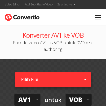
Video Editor
Add Subtitles to Video
Selanjutnya
Konverter AV1 ke VOB
Encode video AV1 as VOB untuk DVD disc
authoring
Pilih File
AV1
VOB
untuk