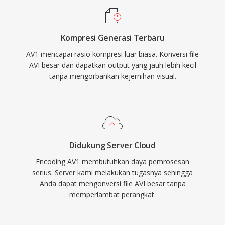
semua sistem operasi utama.
mengatasi kekhawatiran awal tentang tuntutan
komputasi selama encoding. AV1 telah diadopsi
Kompresi Generasi Terbaru
secara luas oleh layanan streaming besar untuk
AV1 mencapai rasio kompresi luar biasa. Konversi file
mengirimkan konten 4K dan HDR, serta
AVI besar dan dapatkan output yang jauh lebih kecil
berfungsi sebagai komponen video dari
tanpa mengorbankan kejernihan visual.
kontainer WebM untuk pemutaran berbasis
web. Status bebas royalti menjadikan AV1
sangat penting untuk standar web terbuka dan
distribusi media yang dapat diakses.
Didukung Server Cloud
Encoding AV1 membutuhkan daya pemrosesan
serius. Server kami melakukan tugasnya sehingga
Anda dapat mengonversi file AVI besar tanpa
memperlambat perangkat.