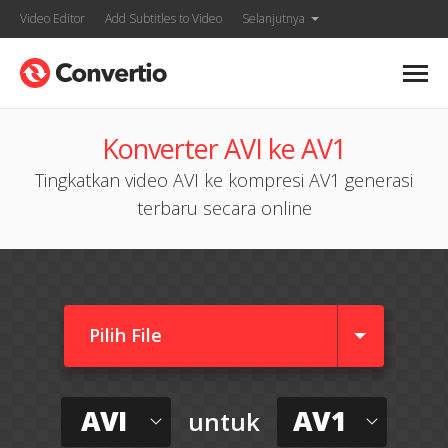
Video Editor
Add Subtitles to Video
Selanjutnya
Konverter AVI ke AV1
Tingkatkan video AVI ke kompresi AV1 generasi
terbaru secara online
Pilih File
AVI
AV1
untuk