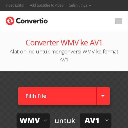
Video Editor
Add Subtitles to Video
Selanjutnya
Converter WMV ke AV1
Alat online untuk mengonversi WMV ke format
AV1
Pilih File
WMV
AV1
untuk