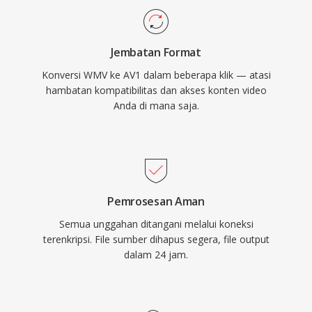
yang terkait dengan ekosistem Windows
mengatasi kekhawatiran awal tentang tuntutan
Media.
komputasi selama encoding. AV1 telah diadopsi
Jembatan Format
secara luas oleh layanan streaming besar untuk
Konversi WMV ke AV1 dalam beberapa klik — atasi
mengirimkan konten 4K dan HDR, serta
hambatan kompatibilitas dan akses konten video
berfungsi sebagai komponen video dari
Anda di mana saja.
kontainer WebM untuk pemutaran berbasis
web. Status bebas royalti menjadikan AV1
sangat penting untuk standar web terbuka dan
distribusi media yang dapat diakses.
Pemrosesan Aman
Semua unggahan ditangani melalui koneksi
terenkripsi. File sumber dihapus segera, file output
dalam 24 jam.