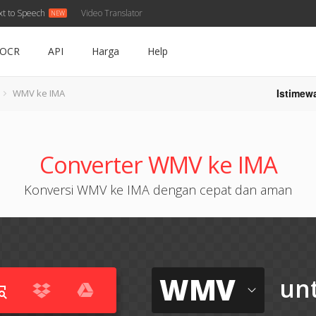
xt to Speech
Video Translator
OCR
API
Harga
Help
Istimew
WMV ke IMA
Converter WMV ke IMA
Konversi WMV ke IMA dengan cepat dan aman
WMV
un