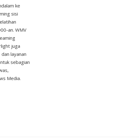
endalam ke
ming sisi
elatihan
2000-an. WMV
treaming
light juga
 dan layanan
untuk sebagian
was,
ows Media.