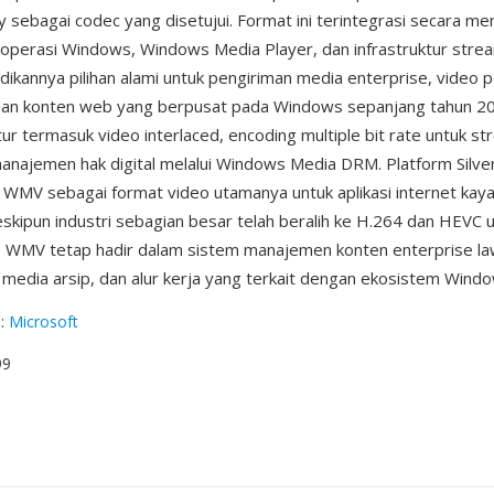
y sebagai codec yang disetujui. Format ini terintegrasi secara m
operasi Windows, Windows Media Player, dan infrastruktur strea
dikannya pilihan alami untuk pengiriman media enterprise, video p
dan konten web yang berpusat pada Windows sepanjang tahun 
ur termasuk video interlaced, encoding multiple bit rate untuk s
manajemen hak digital melalui Windows Media DRM. Platform Silver
MV sebagai format video utamanya untuk aplikasi internet kaya
skipun industri sebagian besar telah beralih ke H.264 dan HEVC 
i, WMV tetap hadir dalam sistem manajemen konten enterprise la
media arsip, dan alur kerja yang terkait dengan ekosistem Wind
g
:
Microsoft
99