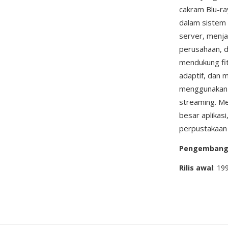
cakram Blu-ra
dalam sistem 
server, menja
perusahaan, 
mendukung fit
adaptif, dan 
menggunakan W
streaming. Me
besar aplikas
perpustakaan 
Pengemban
Rilis awal
: 19