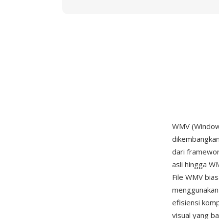
WMV (Windows 
dikembangkan
dari framewo
asli hingga W
File WMV bia
menggunakan 
efisiensi kom
visual yang b