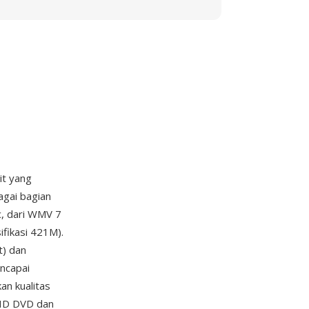
it yang
agai bagian
, dari WMV 7
fikasi 421M).
) dan
ncapai
an kualitas
 HD DVD dan