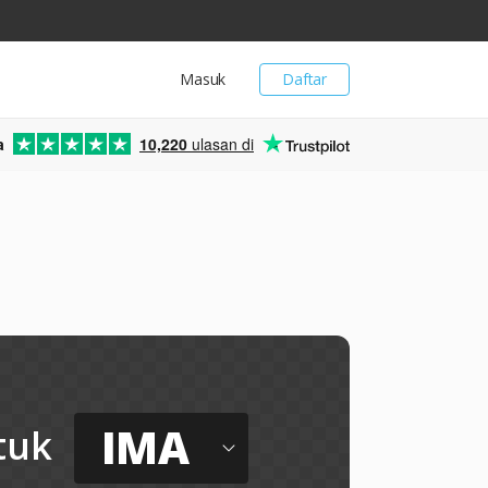
Masuk
Daftar
a
10,220
ulasan di
IMA
tuk