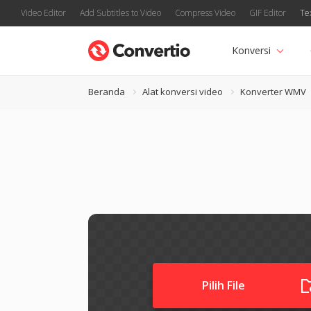
Video Editor
Add Subtitles to Video
Compress Video
GIF Editor
Te
Konversi
Beranda
Alat konversi video
Konverter WMV
Pilih File