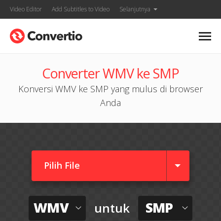
Video Editor
Add Subtitles to Video
Selanjutnya
Converter WMV ke SMP
Konversi WMV ke SMP yang mulus di browser
Anda
Pilih File
WMV
SMP
untuk