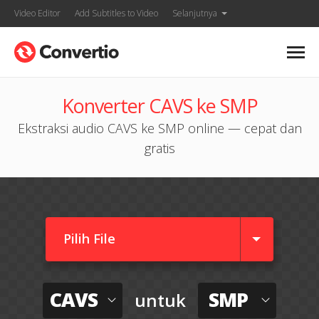
Video Editor
Add Subtitles to Video
Selanjutnya
Konverter CAVS ke SMP
Ekstraksi audio CAVS ke SMP online — cepat dan
gratis
Pilih File
CAVS
SMP
untuk