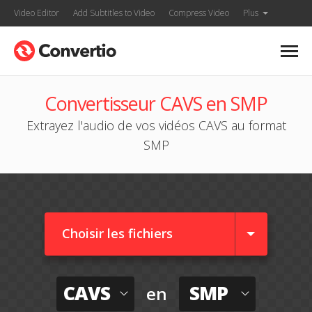
Video Editor
Add Subtitles to Video
Compress Video
Plus
Convertisseur CAVS en SMP
Extrayez l'audio de vos vidéos CAVS au format
SMP
Choisir les fichiers
CAVS
SMP
en