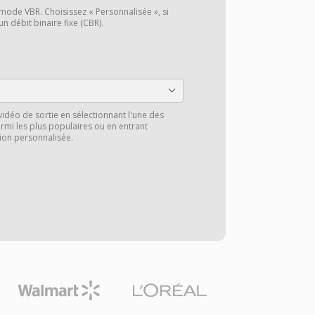
 mode VBR. Choisissez « Personnalisée », si
n débit binaire fixe (CBR).
vidéo de sortie en sélectionnant l'une des
rmi les plus populaires ou en entrant
ion personnalisée.