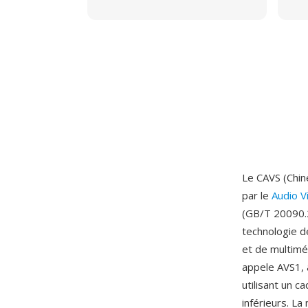
Le CAVS (Chin
par le
Audio V
(GB/T 20090.2
technologie d
et de multimé
appele AVS1, 
utilisant un c
inférieurs. La