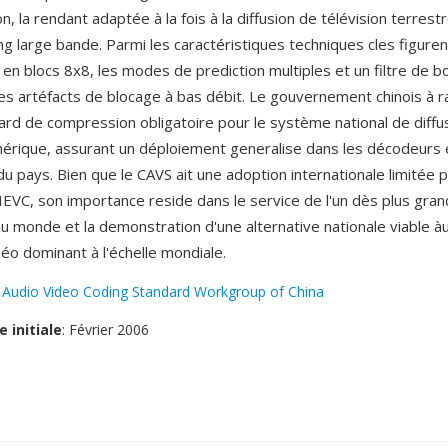
on, la rendant adaptée à la fois à la diffusion de télévision terres
g large bande. Parmi les caractéristiques techniques cles figuren
en blocs 8x8, les modes de prediction multiples et un filtre de b
es artéfacts de blocage à bas débit. Le gouvernement chinois à ra
d de compression obligatoire pour le système national de diffu
mérique, assurant un déploiement generalise dans les décodeurs 
du pays. Bien que le CAVS ait une adoption internationale limitée 
EVC, son importance reside dans le service de l'un dès plus gra
u monde et la demonstration d'une alternative nationale viable à
éo dominant à l'échelle mondiale.
:
Audio Video Coding Standard Workgroup of China
e initiale
: Février 2006