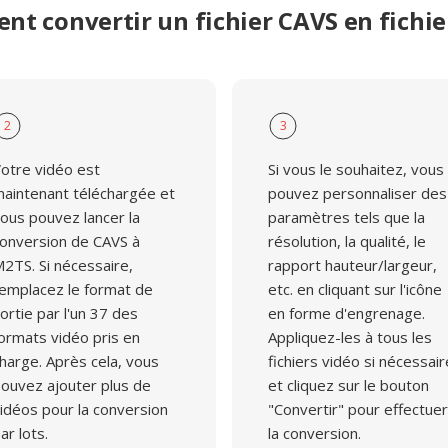
t convertir un fichier CAVS en fichi
2
3
otre vidéo est
Si vous le souhaitez, vous
aintenant téléchargée et
pouvez personnaliser des
ous pouvez lancer la
paramètres tels que la
onversion de CAVS à
résolution, la qualité, le
2TS. Si nécessaire,
rapport hauteur/largeur,
emplacez le format de
etc. en cliquant sur l'icône
ortie par l'un 37 des
en forme d'engrenage.
ormats vidéo pris en
Appliquez-les à tous les
harge. Après cela, vous
fichiers vidéo si nécessair
ouvez ajouter plus de
et cliquez sur le bouton
idéos pour la conversion
"Convertir" pour effectuer
ar lots.
la conversion.