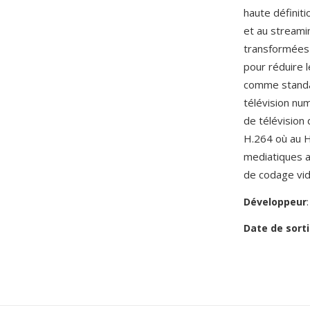
haute définiti
et au streamin
transformées 
pour réduire l
comme standar
télévision nu
de télévision 
H.264 où au H
mediatiques a
de codage vid
Développeur
Date de sorti