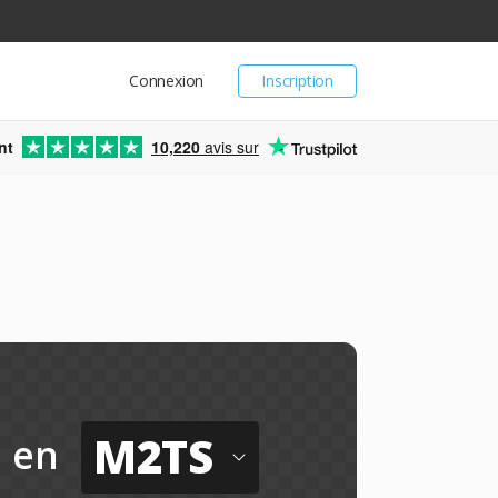
Connexion
Inscription
nt
10,220
avis sur
M2TS
en