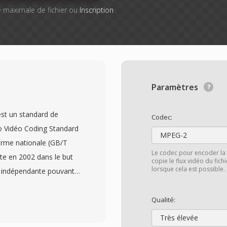
lle maximale de fichier ou
Inscription
Paramètres
st un standard de
Codec:
o Vidéo Coding Standard
MPEG-2
rme nationale (GB/T
Le codec pour encoder la 
ute en 2002 dans le but
copie le flux vidéo du fic
lorsque cela est possible.
n indépendante pouvant
 et de multimédia en
ce etrangere. Le CAVS,
Qualité:
 de compression
Très élevée