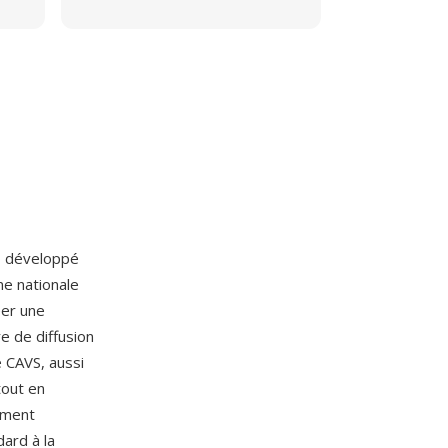
o développé
e nationale
éer une
e de diffusion
 CAVS, aussi
out en
vement
dard à la