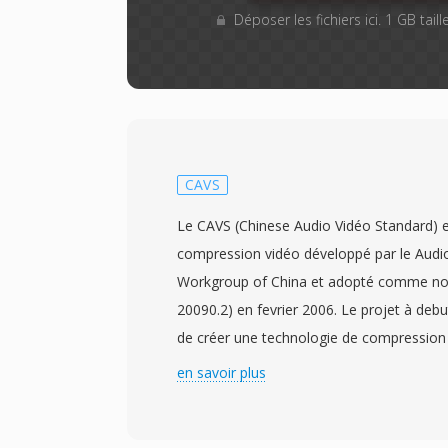
Déposer les fichiers ici. 1 GB tai
CAVS
Le CAVS (Chinese Audio Vidéo Standard) e
compression vidéo développé par le Audi
Workgroup of China et adopté comme no
20090.2) en fevrier 2006. Le projet à deb
de créer une technologie de compressio
servir la vaste infrastructure de diffusion
en savoir plus
Chine sans dépendre de codecs sous licen
aussi appele AVS1, atteint une efficacité