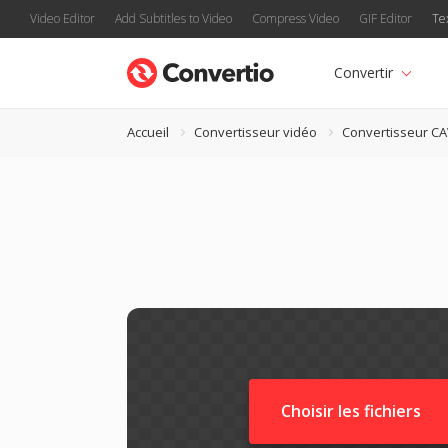
Video Editor
Add Subtitles to Video
Compress Video
GIF Editor
Te
Convertir
Accueil
Convertisseur vidéo
Convertisseur C
Choisir les fichiers