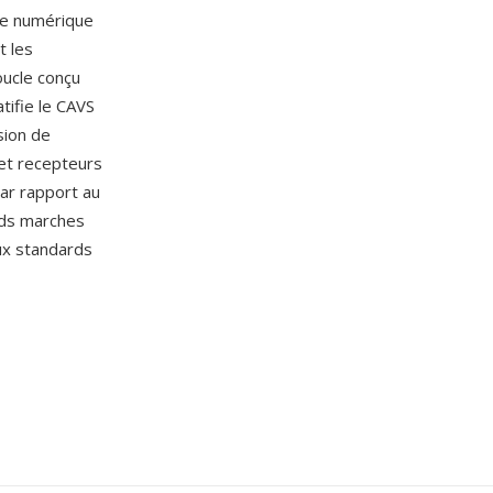
tre numérique
t les
oucle conçu
tifie le CAVS
sion de
et recepteurs
par rapport au
nds marches
ux standards