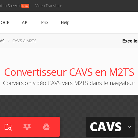
xt to Speech
Video Translator
OCR
API
Prix
Help
Excelle
AVS
CAVS à M2TS
Convertisseur CAVS en M2TS
Conversion vidéo CAVS vers M2TS dans le navigateur
CAVS