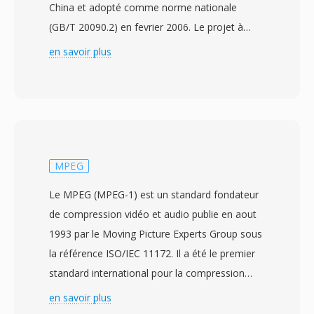
China et adopté comme norme nationale
(GB/T 20090.2) en fevrier 2006. Le projet à
debute en 2002 dans le but de créer une
en savoir plus
technologie de compression indépendante
pouvant servir la vaste infrastructure de
diffusion et de multimédia en Chine sans
dépendre de codecs sous licence etrangere. Le
CAVS, aussi appele AVS1, atteint une efficacité
de compression comparable au H.264/AVC tout
MPEG
en utilisant un cadre de brevets plus simple
Le MPEG (MPEG-1) est un standard fondateur
avec dès couts de licence significativement
de compression vidéo et audio publie en aout
inférieurs. La norme prend en chargé les
1993 par le Moving Picture Experts Group sous
résolutions vidéo de la définition standard à la
la référence ISO/IEC 11172. Il a été le premier
haute définition, la rendant adaptée à la fois à
standard international pour la compression
la diffusion de télévision terrestre numérique et
avec perte d&#039;images animées et
en savoir plus
au streaming large bande. Parmi les
d&#039;audio associe, etablissant dès