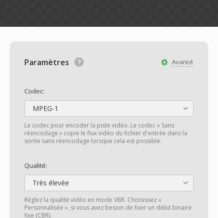
Paramètres
Avancé
Codec:
MPEG-1
Le codec pour encoder la piste vidéo. Le codec « Sans
réencodage » copie le flux vidéo du fichier d'entrée dans la
sortie sans réencodage lorsque cela est possible.
Qualité:
Très élevée
Réglez la qualité vidéo en mode VBR. Choisissez «
Personnalisée », si vous avez besoin de fixer un débit binaire
fixe (CBR).