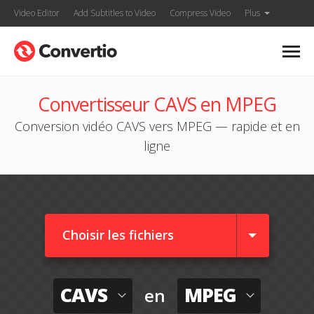
Video Editor
Add Subtitles to Video
Compress Video
Plus
Convertisseur CAVS en MPEG
Conversion vidéo CAVS vers MPEG — rapide et en
ligne
Choisir les fichiers
CAVS
MPEG
en