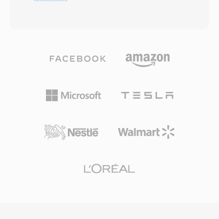
nguyên tắc và kỹ thuật ảnh hưởng đến hầu hết
được thiết kế để giảm hiện tượng khối ở tốc độ
mọi codec video sau này. Video MPEG-1 đạt
bit thấp. Chính phủ Trung Quốc đã phê duyệt
được nén thông qua sự kết hợp của dự đoán
CAVS làm tiêu chuẩn nén bắt buộc cho hệ
bù chuyển động, mã hóa biến đổi cosin rời rạc
thống phát sóng truyền hình số quốc gia, đảm
và mã hóa entropy độ dài thay đổi, tổ chức
bảo triển khai rộng rãi trên các đầu thu và tivi
quanh ba loại khung hình: I-frame (mã hóa
trong cả nước. Mặc dù CAVS có mức độ áp
intra), P-frame (dự đoán) và B-frame (dự đoán
dụng quốc tế hạn chế so với H.264 hoặc HEVC,
hai chiều). Tiêu chuẩn nhắm đến tốc độ bit
ý nghĩa của nó nằm ở việc phục vụ một trong
khoảng 1,5 Mbps cho cả âm thanh và video kết
những thị trường truyền thông lớn nhất thế giới
hợp, tạo ra chất lượng tương đương băng VHS
và chứng minh một giải pháp quốc gia khả thi
ở độ phân giải SIF (352x240 cho NTSC). Mức
thay thế cho các tiêu chuẩn mã hóa video
nén này được chọn cụ thể để phù hợp với
thống trị toàn cầu.
thông lượng dữ liệu của ổ CD-ROM tốc độ 1x,
tạo điều kiện cho định dạng Video CD đưa
video kỹ thuật số đến người tiêu dùng vào đầu
những năm 1990. Thành phần âm thanh, đặc