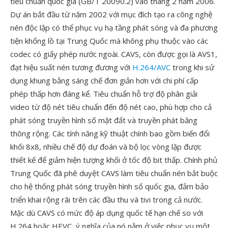
tiêu chuẩn quốc gia (GB/T 20090.2) vào tháng 2 năm 2006.
Dự án bắt đầu từ năm 2002 với mục đích tạo ra công nghệ
nén độc lập có thể phục vụ hạ tầng phát sóng và đa phương
tiện khổng lồ tại Trung Quốc mà không phụ thuộc vào các
codec có giấy phép nước ngoài. CAVS, còn được gọi là AVS1,
đạt hiệu suất nén tương đương với
H.264/AVC
trong khi sử
dụng khung bằng sáng chế đơn giản hơn với chi phí cấp
phép thấp hơn đáng kể. Tiêu chuẩn hỗ trợ độ phân giải
video từ độ nét tiêu chuẩn đến độ nét cao, phù hợp cho cả
phát sóng truyền hình số mặt đất và truyền phát băng
thông rộng. Các tính năng kỹ thuật chính bao gồm biến đổi
khối 8x8, nhiều chế độ dự đoán và bộ lọc vòng lặp được
thiết kế để giảm hiện tượng khối ở tốc độ bit thấp. Chính phủ
Trung Quốc đã phê duyệt CAVS làm tiêu chuẩn nén bắt buộc
cho hệ thống phát sóng truyền hình số quốc gia, đảm bảo
triển khai rộng rãi trên các đầu thu và tivi trong cả nước.
Mặc dù CAVS có mức độ áp dụng quốc tế hạn chế so với
H.264 hoặc HEVC, ý nghĩa của nó nằm ở việc phục vụ một