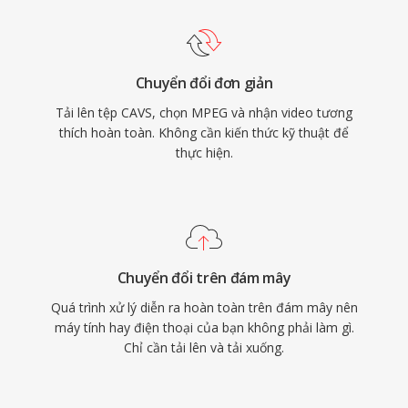
biệt là Layer III (MP3), đã trở thành định dạng
âm thanh có ảnh hưởng lớn nhất trong lịch sử.
Cấu trúc khung hình I/P/B, phương pháp ước
Chuyển đổi đơn giản
lượng chuyển động và mã hóa biến đổi dựa
Tải lên tệp CAVS, chọn MPEG và nhận video tương
trên khối đã thiết lập khuôn mẫu kiến trúc mà
thích hoàn toàn. Không cần kiến thức kỹ thuật để
mọi codec video lớn đều tuân theo, từ MPEG-2
thực hiện.
qua H.264 và xa hơn nữa. Dù đã bị vượt qua về
hiệu suất nén từ lâu, MPEG-1 vẫn được hỗ trợ
bởi hầu như tất cả phần mềm phương tiện.
Chuyển đổi trên đám mây
Quá trình xử lý diễn ra hoàn toàn trên đám mây nên
máy tính hay điện thoại của bạn không phải làm gì.
Chỉ cần tải lên và tải xuống.