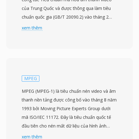
của Trung Quốc và được thông qua làm tiêu
chuẩn quốc gia (GB/T 20090.2) vào tháng 2
năm 2006. Dự án bắt đầu từ năm 2002 với
xem thêm
mục đích tạo ra công nghệ nén độc lập có thể
phục vụ hạ tầng phát sóng và đa phương tiện
khổng lồ tại Trung Quốc mà không phụ thuộc
vào các codec có giấy phép nước ngoài. CAVS,
còn được gọi là AVS1, đạt hiệu suất nén tương
đương với H.264/AVC trong khi sử dụng khung
MPEG
bằng sáng chế đơn giản hơn với chi phí cấp
MPEG (MPEG-1) là tiêu chuẩn nén video và âm
phép thấp hơn đáng kể. Tiêu chuẩn hỗ trợ độ
thanh nền tảng được công bố vào tháng 8 năm
phân giải video từ độ nét tiêu chuẩn đến độ nét
1993 bởi Moving Picture Experts Group dưới
cao, phù hợp cho cả phát sóng truyền hình số
mã ISO/IEC 11172. Đây là tiêu chuẩn quốc tế
mặt đất và truyền phát băng thông rộng. Các
đầu tiên cho nén mất dữ liệu của hình ảnh
tính năng kỹ thuật chính bao gồm biến đổi khối
chuyển động và âm thanh đi kèm, thiết lập các
xem thêm
8x8, nhiều chế độ dự đoán và bộ lọc vòng lặp