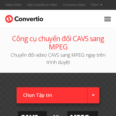
Video Editor
Add Subtitles to Video
Compress Video
Thêm
Công cụ chuyển đổi CAVS sang
MPEG
Chuyển đổi video CAVS sang MPEG ngay trên
trình duyệt
Chọn Tập tin