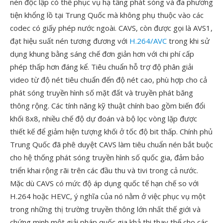
nén độc lập có thể phục vụ hạ tầng phát sóng và đa phương
tiện khổng lồ tại Trung Quốc mà không phụ thuộc vào các
codec có giấy phép nước ngoài. CAVS, còn được gọi là AVS1,
đạt hiệu suất nén tương đương với
H.264/AVC
trong khi sử
dụng khung bằng sáng chế đơn giản hơn với chi phí cấp
phép thấp hơn đáng kể. Tiêu chuẩn hỗ trợ độ phân giải
video từ độ nét tiêu chuẩn đến độ nét cao, phù hợp cho cả
phát sóng truyền hình số mặt đất và truyền phát băng
thông rộng. Các tính năng kỹ thuật chính bao gồm biến đổi
khối 8x8, nhiều chế độ dự đoán và bộ lọc vòng lặp được
thiết kế để giảm hiện tượng khối ở tốc độ bit thấp. Chính phủ
Trung Quốc đã phê duyệt CAVS làm tiêu chuẩn nén bắt buộc
cho hệ thống phát sóng truyền hình số quốc gia, đảm bảo
triển khai rộng rãi trên các đầu thu và tivi trong cả nước.
Mặc dù CAVS có mức độ áp dụng quốc tế hạn chế so với
H.264 hoặc HEVC, ý nghĩa của nó nằm ở việc phục vụ một
trong những thị trường truyền thông lớn nhất thế giới và
chứng minh một giải pháp quốc gia khả thi thay thế cho các