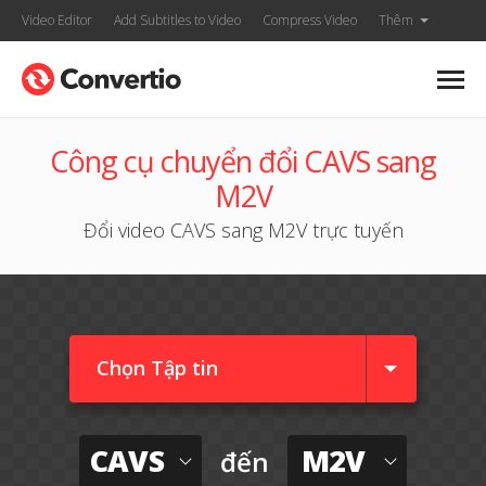
Video Editor
Add Subtitles to Video
Compress Video
Thêm
Công cụ chuyển đổi CAVS sang
M2V
Đổi video CAVS sang M2V trực tuyến
Chọn Tập tin
CAVS
M2V
đến