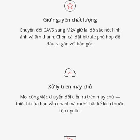
hoặc thông tin đồng bộ, nó cần được ghép với
tệp âm thanh riêng để phát lại hoàn chỉnh.
Giữ nguyên chất lượng
Phần mềm tạo DVD thường yêu cầu đầu vào
Chuyển đổi CAVS sang M2V giữ lại độ sắc nét hình
M2V cùng với tệp âm thanh AC3 hoặc LPCM,
ảnh và âm thanh. Chọn cài đặt bitrate phù hợp để
biến định dạng này thành bước trung gian thiết
đầu ra gần với bản gốc.
yếu trong quy trình mastering đĩa chuyên
nghiệp và chuẩn bị phát sóng.
Xử lý trên máy chủ
Mọi công việc chuyển đổi diễn ra trên máy chủ —
thiết bị của bạn vẫn nhanh và mượt bất kể kích thước
tệp nguồn.