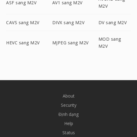
ASF sang M2V
AV1 sang M2V
M2V
CAVS sang M2V
DIVX sang M2V
DV sang M2V
MOD sang
HEVC sang M2V
MJPEG sang M2V
M2V
About
Security
Định dạng
Help
Status