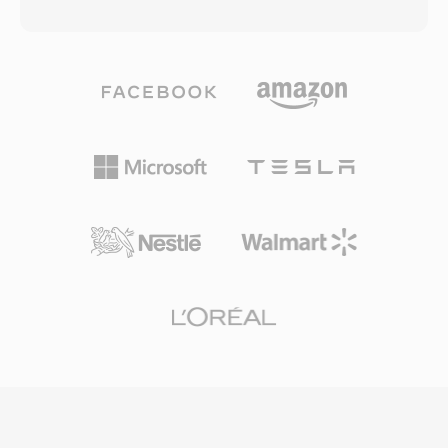
hoặc transport stream, nhưng loại bỏ tất cả chi
bit thấp. Chính phủ Trung Quốc đã phê duyệt
phí ghép kênh. Điều này khiến tệp M2V chủ yếu
CAVS làm tiêu chuẩn nén bắt buộc cho hệ
hữu ích trong quy trình biên tập chuyên nghiệp,
thống phát sóng truyền hình số quốc gia, đảm
đặc biệt là sản xuất DVD, nơi các luồng video
bảo triển khai rộng rãi trên các đầu thu và tivi
và âm thanh được chuẩn bị và mã hóa riêng
trong cả nước. Mặc dù CAVS có mức độ áp
biệt trước khi được ghép lại thành định dạng bộ
dụng quốc tế hạn chế so với H.264 hoặc HEVC,
chứa cuối cùng. Luồng M2V hỗ trợ cả chế độ
ý nghĩa của nó nằm ở việc phục vụ một trong
quét xen kẽ và liên tục ở độ phân giải từ độ nét
những thị trường truyền thông lớn nhất thế giới
tiêu chuẩn đến 1920x1080 HD, với tốc độ bit
và chứng minh một giải pháp quốc gia khả thi
thường dao động từ 2 đến 15 Mbps cho nội
thay thế cho các tiêu chuẩn mã hóa video
dung tiêu dùng và lên đến 80 Mbps trong các
thống trị toàn cầu.
ứng dụng chuyên nghiệp. Việc sử dụng cả
khung hình mã hóa intra và khung hình dự
đoán mang lại sự cân bằng hiệu quả giữa hiệu
suất nén và khả năng truy cập ngẫu nhiên. Vì
M2V chỉ chứa video mà không có âm thanh