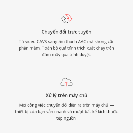
bảo rằng hầu như mọi thiết bị, trình duyệt và
trình phát media hiện đại đều xử lý nội dung
AAC mà không cần thêm plugin.
Chuyển đổi trực tuyến
Từ video CAVS sang âm thanh AAC mà không cần
phần mềm. Toàn bộ quá trình trích xuất chạy trên
đám mây qua trình duyệt.
Xử lý trên máy chủ
Mọi công việc chuyển đổi diễn ra trên máy chủ —
thiết bị của bạn vẫn nhanh và mượt bất kể kích thước
tệp nguồn.