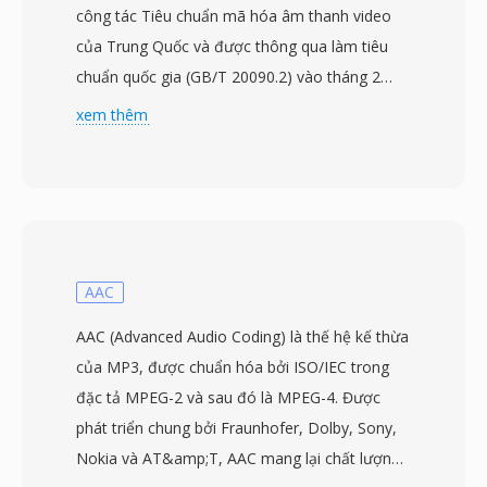
công tác Tiêu chuẩn mã hóa âm thanh video
của Trung Quốc và được thông qua làm tiêu
chuẩn quốc gia (GB/T 20090.2) vào tháng 2
năm 2006. Dự án bắt đầu từ năm 2002 với
xem thêm
mục đích tạo ra công nghệ nén độc lập có thể
phục vụ hạ tầng phát sóng và đa phương tiện
khổng lồ tại Trung Quốc mà không phụ thuộc
vào các codec có giấy phép nước ngoài. CAVS,
còn được gọi là AVS1, đạt hiệu suất nén tương
đương với H.264/AVC trong khi sử dụng khung
AAC
bằng sáng chế đơn giản hơn với chi phí cấp
AAC (Advanced Audio Coding) là thế hệ kế thừa
phép thấp hơn đáng kể. Tiêu chuẩn hỗ trợ độ
của MP3, được chuẩn hóa bởi ISO/IEC trong
phân giải video từ độ nét tiêu chuẩn đến độ nét
đặc tả MPEG-2 và sau đó là MPEG-4. Được
cao, phù hợp cho cả phát sóng truyền hình số
phát triển chung bởi Fraunhofer, Dolby, Sony,
mặt đất và truyền phát băng thông rộng. Các
Nokia và AT&amp;T, AAC mang lại chất lượng
tính năng kỹ thuật chính bao gồm biến đổi khối