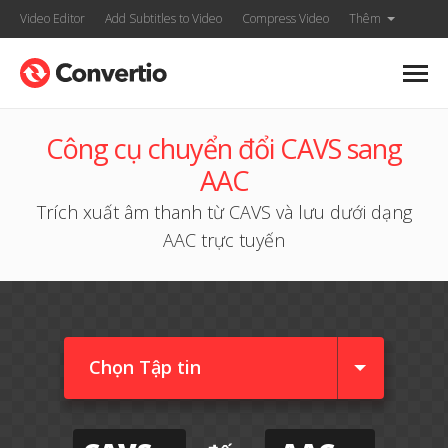
Video Editor
Add Subtitles to Video
Compress Video
Thêm
Công cụ chuyển đổi CAVS sang
AAC
Trích xuất âm thanh từ CAVS và lưu dưới dạng
AAC trực tuyến
Chọn Tập tin