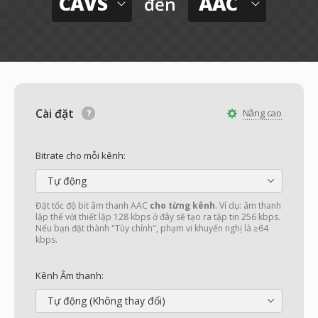
CAVS
AAC
đến
Cài đặt
Nâng cao
Bitrate cho mỗi kênh:
Tự động
Đặt tốc độ bit âm thanh AAC
cho từng kênh
. Ví dụ: âm thanh
lập thể với thiết lập 128 kbps ở đây sẽ tạo ra tập tin 256 kbps.
Nếu bạn đặt thành "Tùy chỉnh", phạm vi khuyến nghị là ≥64
kbps.
Kênh Âm thanh:
Tự động (Không thay đổi)