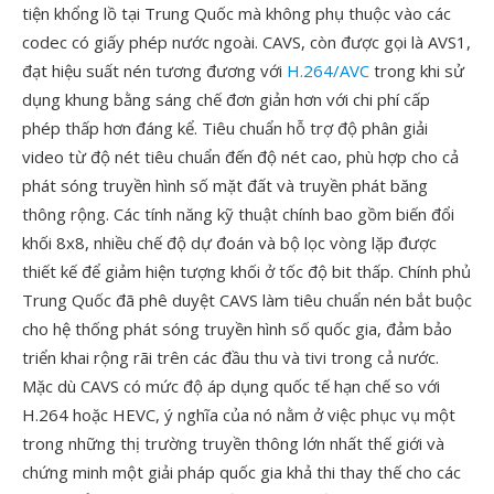
tiện khổng lồ tại Trung Quốc mà không phụ thuộc vào các
codec có giấy phép nước ngoài. CAVS, còn được gọi là AVS1,
đạt hiệu suất nén tương đương với
H.264/AVC
trong khi sử
dụng khung bằng sáng chế đơn giản hơn với chi phí cấp
phép thấp hơn đáng kể. Tiêu chuẩn hỗ trợ độ phân giải
video từ độ nét tiêu chuẩn đến độ nét cao, phù hợp cho cả
phát sóng truyền hình số mặt đất và truyền phát băng
thông rộng. Các tính năng kỹ thuật chính bao gồm biến đổi
khối 8x8, nhiều chế độ dự đoán và bộ lọc vòng lặp được
thiết kế để giảm hiện tượng khối ở tốc độ bit thấp. Chính phủ
Trung Quốc đã phê duyệt CAVS làm tiêu chuẩn nén bắt buộc
cho hệ thống phát sóng truyền hình số quốc gia, đảm bảo
triển khai rộng rãi trên các đầu thu và tivi trong cả nước.
Mặc dù CAVS có mức độ áp dụng quốc tế hạn chế so với
H.264 hoặc HEVC, ý nghĩa của nó nằm ở việc phục vụ một
trong những thị trường truyền thông lớn nhất thế giới và
chứng minh một giải pháp quốc gia khả thi thay thế cho các