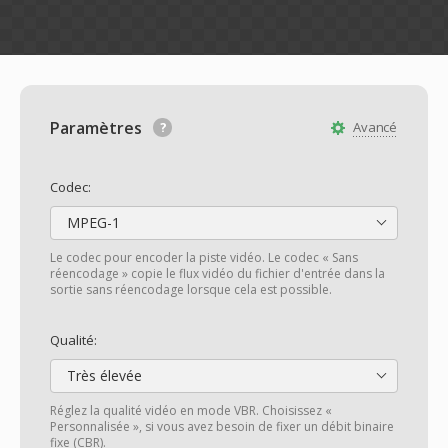
Paramètres
Avancé
Codec:
MPEG-1
Le codec pour encoder la piste vidéo. Le codec « Sans
réencodage » copie le flux vidéo du fichier d'entrée dans la
sortie sans réencodage lorsque cela est possible.
Qualité:
Très élevée
Réglez la qualité vidéo en mode VBR. Choisissez «
Personnalisée », si vous avez besoin de fixer un débit binaire
fixe (CBR).