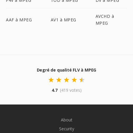
F4V à MPEG
TOD à MPEG
DV à MPEG
AVCHD à
AAF à MPEG
AV1 à MPEG
MPEG
Degré de qualité FLV à MPEG
4.7
(419 votes)
About
Security