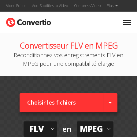
Video Editor
Add Subtitles to Video
Compress Video
Plus
Convertisseur FLV en MPEG
Reconditionnez vos enregistrements FLV en
MPEG pour une compatibilité élargie
Choisir les fichiers
FLV
MPEG
en