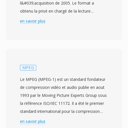
l&#039;acquisition de 2005. Le format a
obtenu la prisé en chargé de la lecture
autonome avec Flash Player 7 en 2003 et est
en savoir plus
rapidement devenu le format vidéo dominant
sûr le web, alimentant dès plateformes comme
YouTube, Hulu et Vimeo à la fin dès années
2000. Les fichiers FLV contiennent
généralement de la vidéo encodée avec le
codec Sorenson Spark où VP6 àux cotes
MPEG
d&#039;audio MP3 où ADPCM, encapsules
Le MPEG (MPEG-1) est un standard fondateur
dans un conteneur propriétaire léger optimisé
de compression vidéo et audio publie en aout
pour la diffusion en streaming. L&#039;atout
1993 par le Moving Picture Experts Group sous
majeur du FLV était sa capacité à delivrer une
la référence ISO/IEC 11172. Il a été le premier
lecture vidéo cohérente sûr différents systèmes
standard international pour la compression
d&#039;exploitation et navigateurs grâce au
avec perte d&#039;images animées et
en savoir plus
plugin Flash Player omnipresent, resolvant le
d&#039;audio associe, etablissant dès