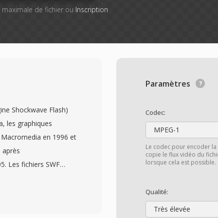
le maximale de fichier ou
Inscription
Paramètres
gine Shockwave Flash)
Codec:
a, les graphiques
MPEG-1
par Macromedia en 1996 et
Le codec pour encoder la 
s après
copie le flux vidéo du fic
lorsque cela est possible.
5. Les fichiers SWF
oriels et matriciels,
déo intégrés, et de
Qualité:
e, le tout encapsule dans
Très élevée