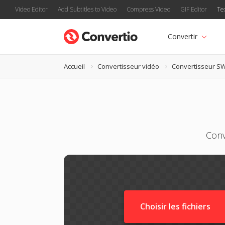
Video Editor
Add Subtitles to Video
Compress Video
GIF Editor
Te
Convertir
Accueil
Convertisseur vidéo
Convertisseur S
Conv
Choisir les fichiers