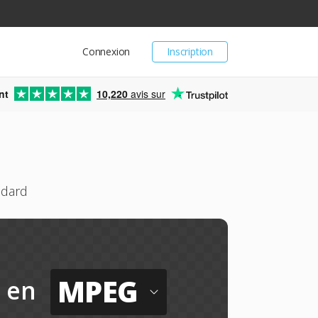
Connexion
Inscription
nt
10,220
avis sur
ndard
MPEG
en