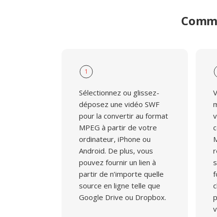
Comme
1
Sélectionnez ou glissez-
V
déposez une vidéo SWF
m
pour la convertir au format
v
MPEG à partir de votre
c
ordinateur, iPhone ou
M
Android. De plus, vous
r
pouvez fournir un lien à
s
partir de n’importe quelle
f
source en ligne telle que
c
Google Drive ou Dropbox.
p
v