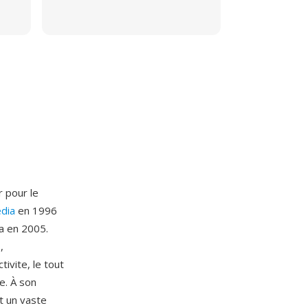
r pour le
dia
en 1996
a en 2005.
,
tivite, le tout
e. À son
t un vaste