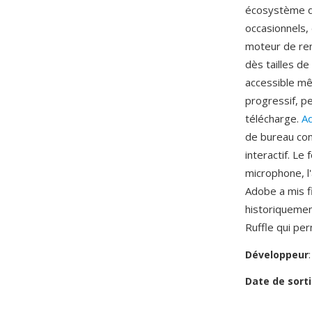
écosystème de
occasionnels,
moteur de ren
dès tailles d
accessible mê
progressif, p
télécharge.
Ad
de bureau con
interactif. Le
microphone, l
Adobe a mis f
historiquemen
Ruffle qui pe
Développeur
Date de sorti