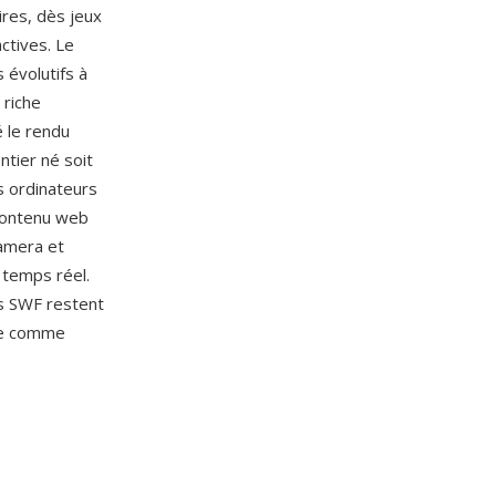
ires, dès jeux
ctives. Le
 évolutifs à
 riche
 le rendu
ntier né soit
s ordinateurs
 contenu web
camera et
 temps réel.
rs SWF restent
rce comme