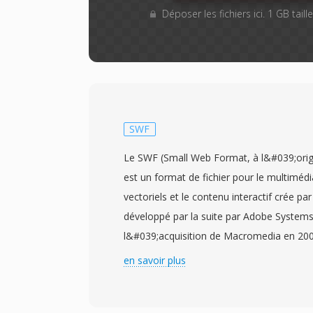
Déposer les fichiers ici. 1 GB tail
SWF
Le SWF (Small Web Format, à l&#039;ori
est un format de fichier pour le multimédi
vectoriels et le contenu interactif crée 
développé par la suite par Adobe System
l&#039;acquisition de Macromedia en 200
contiennent un melange de graphiques vect
en savoir plus
d&#039;animations, d&#039;audio et de vi
code ActionScript pour l&#039;interactivit