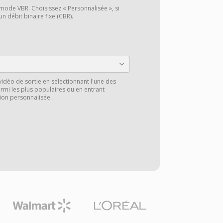
 mode VBR. Choisissez « Personnalisée », si
n débit binaire fixe (CBR).
vidéo de sortie en sélectionnant l'une des
rmi les plus populaires ou en entrant
ion personnalisée.