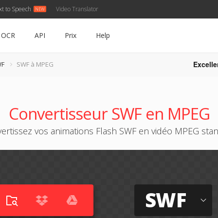
xt to Speech
Video Translator
OCR
API
Prix
Help
Excelle
WF
SWF à MPEG
Convertisseur SWF en MPEG
ertissez vos animations Flash SWF en vidéo MPEG sta
SWF