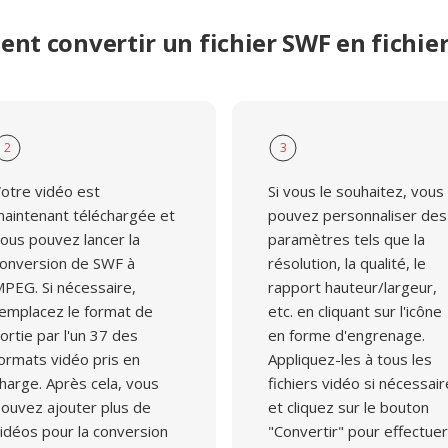
nt convertir un fichier SWF en fichie
2
3
otre vidéo est
Si vous le souhaitez, vous
aintenant téléchargée et
pouvez personnaliser des
ous pouvez lancer la
paramètres tels que la
onversion de SWF à
résolution, la qualité, le
PEG. Si nécessaire,
rapport hauteur/largeur,
emplacez le format de
etc. en cliquant sur l'icône
ortie par l'un 37 des
en forme d'engrenage.
ormats vidéo pris en
Appliquez-les à tous les
harge. Après cela, vous
fichiers vidéo si nécessair
ouvez ajouter plus de
et cliquez sur le bouton
idéos pour la conversion
"Convertir" pour effectuer