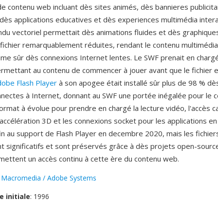
 contenu web incluant dès sites animés, dès bannieres publicita
 dès applications educatives et dès experiences multimédia intera
du vectoriel permettait dès animations fluides et dès graphiques
e fichier remarquablement réduites, rendant le contenu multimédia
me sûr dès connexions Internet lentes. Le SWF prenait en chargé
ermettant au contenu de commencer à jouer avant que le fichier e
obe Flash Player
à son apogee était installé sûr plus de 98 % dè
nectes à Internet, donnant au SWF une portée inégalée pour le
 format à évolue pour prendre en chargé la lecture vidéo, l'accès 
'accélération 3D et les connexions socket pour les applications en
in au support de Flash Player en decembre 2020, mais les fichie
t significatifs et sont préservés grâce à dès projets open-sou
rmettent un accès continu à cette ère du contenu web.
:
Macromedia / Adobe Systems
e initiale
: 1996