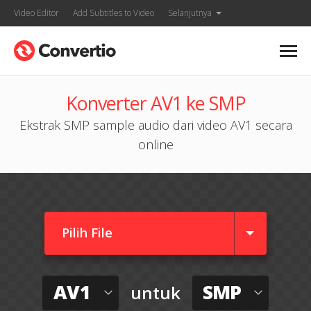
Video Editor
Add Subtitles to Video
Selanjutnya
Konverter AV1 ke SMP
Ekstrak SMP sample audio dari video AV1 secara
online
Pilih File
AV1
SMP
untuk