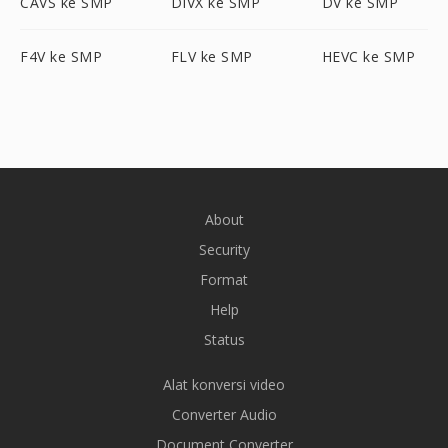
CAVS ke SMP
DIVX ke SMP
DV ke SMP
F4V ke SMP
FLV ke SMP
HEVC ke SMP
About
Security
Format
Help
Status
Alat konversi video
Converter Audio
Document Converter