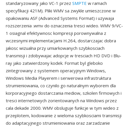
standaryzowany jako VC-1 przez
SMPTE
w ramach
specyfikacji 421M). Pliki WMV sa zwykle umieszczone w
opakowaniu ASF (Advanced Systems Format) i uzywaja
rozszerzenia .wmv do oznaczenia tresci wideo. WMV 9/VC-
1 osiagnal efektywnosc kompresji porownywalna z
wczesnymi implementacjami H.264, dostarczajac dobra
jakosc wizualna przy umiarkowanych szybkosciach
transmisji i zdobywajac adopcje w tresciach HD DVD i Blu-
ray jako zatwierdzony kodek. Format byl gleboko
zintegrowany z systemem operacyjnym Windows,
Windows Media Playerem i serwerowa infrastruktura
strumieniowania, co czynilo go naturalnym wyborem dla
korporacyjnego dostarczania mediow, szkolen firmowych i
tresci internetowych zorientowanych na Windows przez
cala dekade 2000. WMV obsluguje funkcje w tym wideo z
przeplotem, kodowanie z wieloma szybkosciami transmisji
do adaptacyjnego strumieniowania oraz zarzadzanie