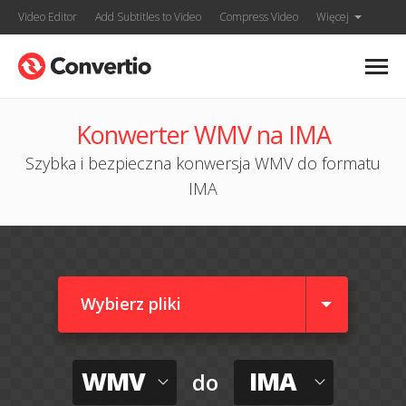
Video Editor
Add Subtitles to Video
Compress Video
Więcej
Konwerter WMV na IMA
Szybka i bezpieczna konwersja WMV do formatu
IMA
Wybierz pliki
WMV
IMA
do