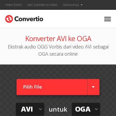
Video Editor
Add Subtitles to Video
Selanjutnya
Konverter AVI ke OGA
Ekstrak audio OGG Vorbis dari video AVI sebagai
OGA secara online
Pilih File
AVI
OGA
untuk