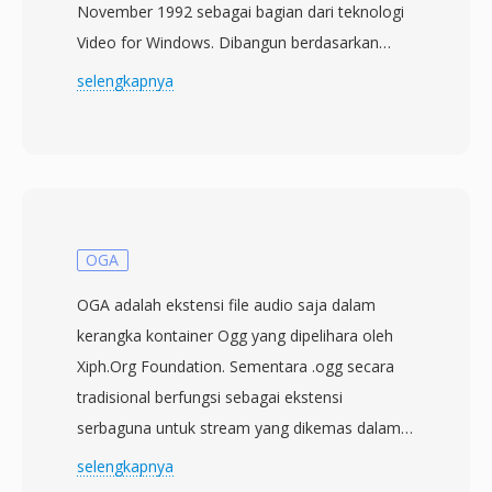
November 1992 sebagai bagian dari teknologi
Video for Windows. Dibangun berdasarkan
struktur Resource Interchange File Format
selengkapnya
(RIFF), AVI menyelingi data audio dan video
dalam potongan bergantian, memungkinkan
pemutaran tersinkronisasi tanpa memerlukan
manajemen stream yang rumit. Format ini
bersifat agnostik terhadap codec, artinya dapat
menampung video yang dikompresi dengan
OGA
hampir semua codec, mulai dari Cinepak dan
OGA adalah ekstensi file audio saja dalam
Indeo generasi awal hingga stream DivX, Xvid,
kerangka kontainer Ogg yang dipelihara oleh
dan H.264 modern. Fleksibilitas ini berkontribusi
Xiph.Org Foundation. Sementara .ogg secara
pada adopsi luas di komputer pribadi
tradisional berfungsi sebagai ekstensi
sepanjang tahun 1990-an dan 2000-an. Salah
serbaguna untuk stream yang dikemas dalam
satu karakteristik yang menonjol adalah
Ogg, pengenalan .oga pada tahun 2007
selengkapnya
struktur internal yang lugas, membuat file AVI
membawa kejelasan dengan secara eksplisit