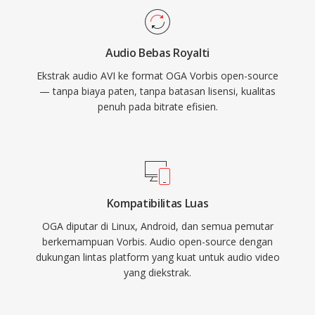
semua sistem operasi utama.
paten yang mempengaruhi format proprietary.
Format ini mendukung metadata komentar
Audio Bebas Royalti
Vorbis untuk menandai artis, album, dan
Ekstrak audio AVI ke format OGA Vorbis open-source
informasi track secara terstandar. OGA diputar
— tanpa biaya paten, tanpa batasan lisensi, kualitas
secara native di Firefox, browser berbasis
penuh pada bitrate efisien.
Chromium, VLC, dan sebagian besar lingkungan
desktop Linux, menjadikannya pilihan praktis
untuk distribusi audio web dan alur kerja
pengarsipan.
Kompatibilitas Luas
OGA diputar di Linux, Android, dan semua pemutar
berkemampuan Vorbis. Audio open-source dengan
dukungan lintas platform yang kuat untuk audio video
yang diekstrak.