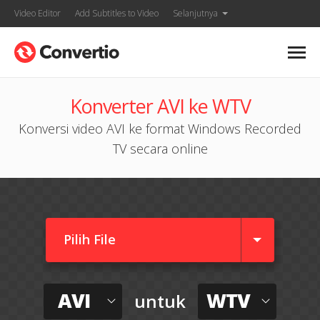
Video Editor
Add Subtitles to Video
Selanjutnya
Konverter AVI ke WTV
Konversi video AVI ke format Windows Recorded
TV secara online
Pilih File
AVI
WTV
untuk