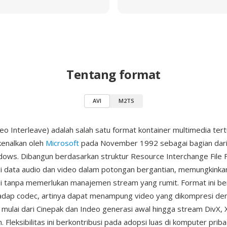
Tentang format
AVI
M2TS
deo Interleave) adalah salah satu format kontainer multimedia tert
rkenalkan oleh
Microsoft
pada November 1992 sebagai bagian dari
dows. Dibangun berdasarkan struktur Resource Interchange File F
gi data audio dan video dalam potongan bergantian, memungkink
si tanpa memerlukan manajemen stream yang rumit. Format ini ber
hadap codec, artinya dapat menampung video yang dikompresi de
mulai dari Cinepak dan Indeo generasi awal hingga stream DivX, 
Fleksibilitas ini berkontribusi pada adopsi luas di komputer prib