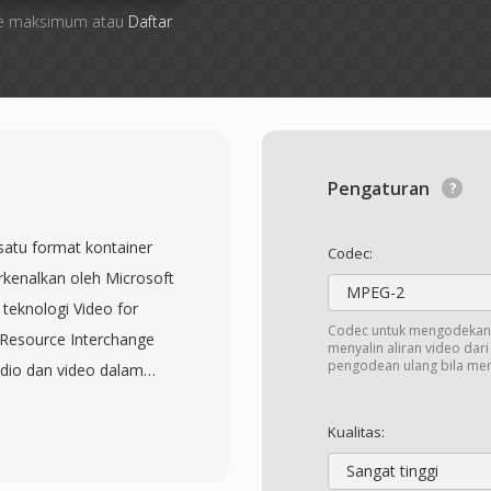
 file maksimum atau
Daftar
Pengaturan
 satu format kontainer
Codec:
erkenalkan oleh Microsoft
MPEG-2
teknologi Video for
Codec untuk mengodekan 
 Resource Interchange
menyalin aliran video dar
pengodean ulang bila me
udio dan video dalam
taran tersinkronisasi
g rumit. Format ini
Kualitas:
ya dapat menampung
Sangat tinggi