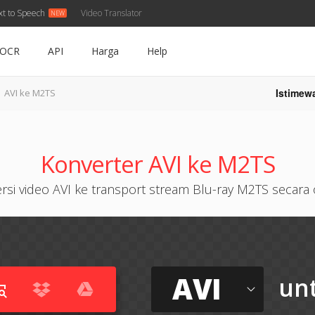
xt to Speech
Video Translator
OCR
API
Harga
Help
Istimew
AVI ke M2TS
Konverter AVI ke M2TS
rsi video AVI ke transport stream Blu-ray M2TS secara 
AVI
un