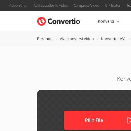
Video Editor
Add Subtitles to Video
Compress Video
GIF Editor
Te
Konversi
Beranda
Alat konversi video
Konverter AVI
Konve
Pilih File