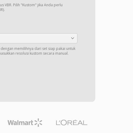
us VBR. Pilih "Kustom" jika Anda perlu
R).
t dengan memilihnya dari set siap pakai untuk
masukkan resolusi kustom secara manual.