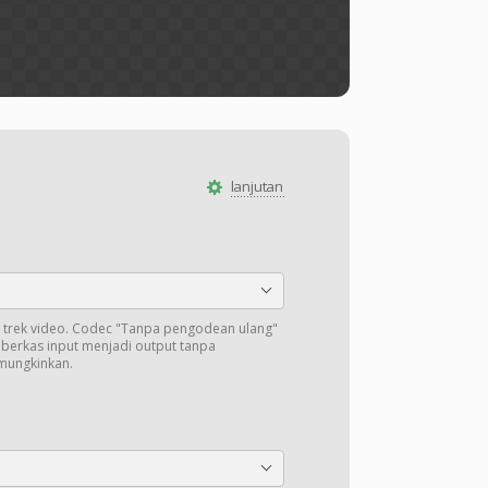
lanjutan
trek video. Codec "Tanpa pengodean ulang"
i berkas input menjadi output tanpa
mungkinkan.