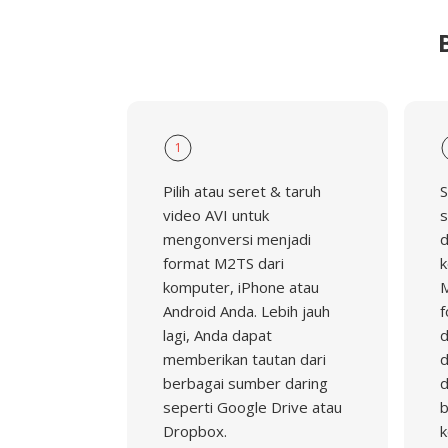
1
Pilih atau seret & taruh
S
video AVI untuk
s
mengonversi menjadi
d
format M2TS dari
k
komputer, iPhone atau
M
Android Anda. Lebih jauh
f
lagi, Anda dapat
d
memberikan tautan dari
d
berbagai sumber daring
d
seperti Google Drive atau
b
Dropbox.
k