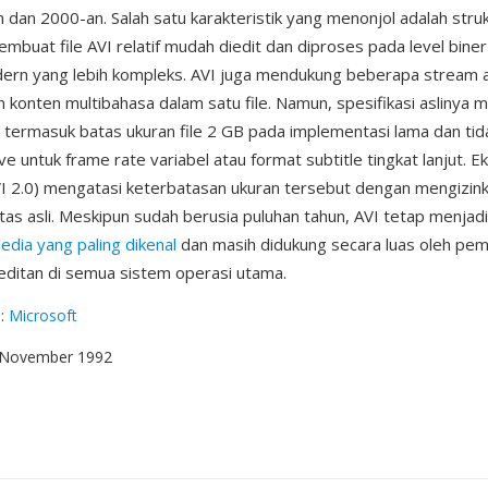
 dan 2000-an. Salah satu karakteristik yang menonjol adalah struk
embuat file AVI relatif mudah diedit dan diproses pada level bine
ern yang lebih kompleks. AVI juga mendukung beberapa stream a
konten multibahasa dalam satu file. Namun, spesifikasi aslinya me
 termasuk batas ukuran file 2 GB pada implementasi lama dan ti
e untuk frame rate variabel atau format subtitle tingkat lanjut. E
2.0) mengatasi keterbatasan ukuran tersebut dengan mengizinka
as asli. Meskipun sudah berusia puluhan tahun, AVI tetap menjadi
edia yang paling dikenal
dan masih didukung secara luas oleh pe
editan di semua sistem operasi utama.
g
:
Microsoft
0 November 1992