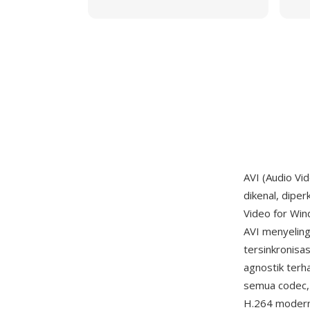
AVI (Audio Vi
dikenal, dipe
Video for Win
AVI menyelin
tersinkronisa
agnostik ter
semua codec, 
H.264 modern. 