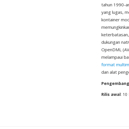
tahun 1990-an
yang lugas, m
kontainer mod
memungkinkan 
keterbatasan,
dukungan nativ
OpenDML (AVI 
melampaui bat
format multim
dan alat peng
Pengemban
Rilis awal
: 1