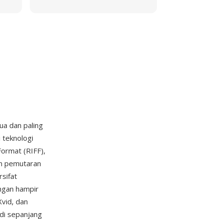
ua dan paling
 teknologi
ormat (RIFF),
an pemutaran
sifat
ngan hampir
Xvid, dan
adi sepanjang