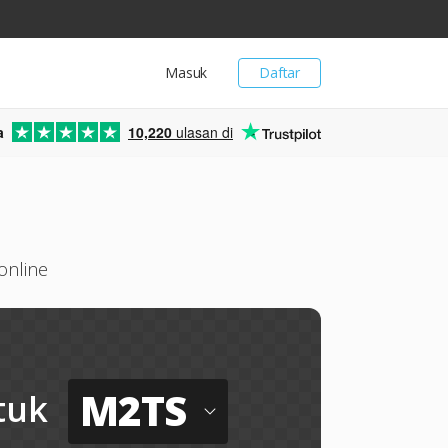
Masuk
Daftar
a
10,220
ulasan di
online
M2TS
tuk