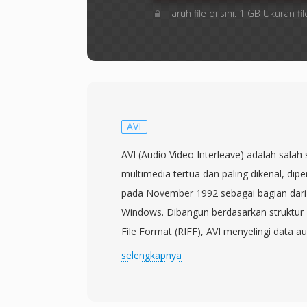
Taruh file di sini. 1 GB Ukuran
AVI
AVI (Audio Video Interleave) adalah salah
multimedia tertua dan paling dikenal, dip
pada November 1992 sebagai bagian dari 
Windows. Dibangun berdasarkan struktur
File Format (RIFF), AVI menyelingi data a
potongan bergantian, memungkinkan pemu
selengkapnya
tanpa memerlukan manajemen stream yan
bersifat agnostik terhadap codec, artin