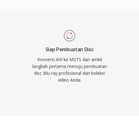
di semua sistem operasi
bel yang melekat pada
 codec video Blu-ray
 VC-1, bersama format
ster Audio, dan LPCM
ini juga digunakan oleh
an definisi tinggi,
Siap Pembuatan Disc
rja pemutaran cakram
Konversi AVI ke M2TS dan ambil
 M2TS menyimpan
langkah pertama menuju pembuatan
disc Blu-ray profesional dari koleksi
enu interaktif dalam
video Anda.
i yang andal dan
 menjadikan M2TS cocok
i mana pelestarian