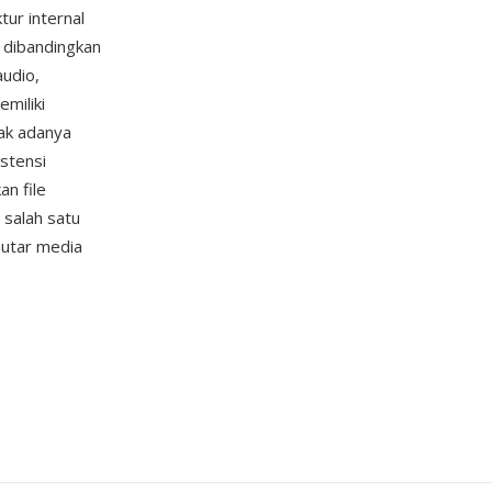
tur internal
r dibandingkan
udio,
miliki
dak adanya
kstensi
n file
 salah satu
mutar media