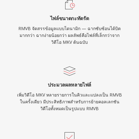
ให้การปรับปรุงคุณภาพจากการเข้ารหัสบิตเรต
แปรผัน แม้ว่า RMVB จะถูกแทนที่ด้วย MP4 พร้อม
ไฟล์ขนาดกะทัดรัด
H.264 และรูปแบบสมัยใหม่อื่นๆ สำหรับการใช้งาน
RMVB จัดสรรข้อมูลแบบไดนามิก — ฉากซับซ้อนได้บิต
ส่วนใหญ่ แต่ยังคงมีฐานผู้ใช้ในตลาดเอเชียและพบ
มากกว่า ฉากง่ายน้อยกว่า ผลลัพธ์คือไฟล์ที่เล็กกว่าจาก
ได้ในคลังสื่อออนไลน์และคอลเลกชันวิดีโอส่วนตัว
วิดีโอ MKV ต้นฉบับ
จากยุคกลางทศวรรษ 2000
ประมวลผลหลายไฟล์
เพิ่มวิดีโอ MKV หลายรายการในคิวและแปลงเป็น RMVB
ในครั้งเดียว มีประสิทธิภาพสำหรับการย้ายคอลเลกชัน
วิดีโอทั้งหมดเป็นรูปแบบ RMVB