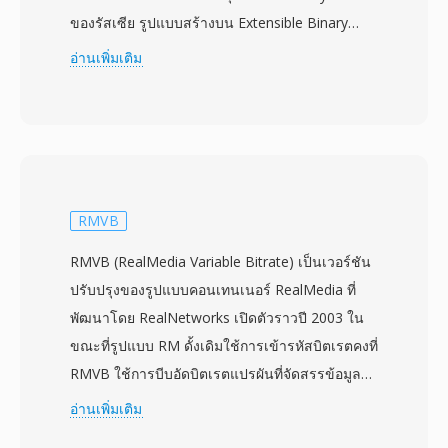
ของรัสเซีย รูปแบบสร้างบน Extensible Binary
Meta Language (EBML) ซึ่งเป็นรูปแบบไบนารีที่
อ่านเพิ่มเติม
ย่อส่วนจาก XML ที่ให้โครงสร้างที่ยืดหยุ่นและ
รองรับอนาคต MKV สามารถเก็บแทร็กวิดีโอ เสียง
และคำบรรยายได้ไม่จำกัดจำนวนภายในไฟล์เดียว
รองรับตัวแปลงสัญญาณตั้งแต่ H.264 และ HEVC
ไปจนถึง VP9 และ AV1 สำหรับวิดีโอ และ AAC,
FLAC, Opus และ DTS สำหรับเสียง จุดเด่นที่สำคัญ
RMVB
คือการรองรับคำบรรยายอย่างครอบคลุม จัดการได้
RMVB (RealMedia Variable Bitrate) เป็นเวอร์ชัน
ตั้งแต่ข้อความ SRT แบบง่ายไปจนถึงคำบรรยาย
ปรับปรุงของรูปแบบคอนเทนเนอร์ RealMedia ที่
ASS แบบมีสไตล์ที่ซับซ้อน และแทร็ก PGS แบบบิต
พัฒนาโดย RealNetworks เปิดตัวราวปี 2003 ใน
แมปจากแผ่น Blu-ray MKV ยังรองรับตัวบ่งชี้บท
ขณะที่รูปแบบ RM ดั้งเดิมใช้การเข้ารหัสบิตเรตคงที่
ไฟล์แนบ (เช่น ฟอนต์ที่จำเป็นสำหรับคำบรรยาย
RMVB ใช้การบีบอัดบิตเรตแปรผันที่จัดสรรข้อมูล
แบบมีสไตล์) และเมตาดาต้าแท็ก ทำให้เป็น
มากขึ้นอย่างไดนามิกสำหรับฉากที่ซับซ้อนที่มีการ
อ่านเพิ่มเติม
คอนเทนเนอร์ที่มีฟีเจอร์มากที่สุดแห่งหนึ่ง ข้อกำหนด
เคลื่อนไหวและรายละเอียดสูง และใช้บิตน้อยลง
แบบเปิดทำให้นักพัฒนาใดก็ได้สามารถใช้งานการ