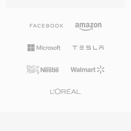
สำหรับส่วนที่เรียบง่ายอย่างช็อตนิ่งหรือทรานซิชัน
อ่านและเขียน MKV ได้โดยไม่มีค่าธรรมเนียมการ
แบบเฟด วิธีนี้ให้คุณภาพภาพที่ดีขึ้นอย่างมีนัยสำคัญ
อนุญาต ซึ่งผลักดันให้มีการนำไปใช้อย่างกว้างขวาง
ที่ขนาดไฟล์เฉลี่ยเทียบเท่าเมื่อเทียบกับรุ่นก่อนที่ใช้
ในเครื่องเล่นสื่อ เครื่องมือสตรีมมิง และซอฟต์แวร์
บิตเรตคงที่ RMVB ได้รับความนิยมเป็นพิเศษใน
เข้ารหัส ความสามารถในการรวมตัวแปลงสัญญาณ
ตลาดเอเชียตะวันออกและเอเชียตะวันออกเฉียงใต้
ผสมใดก็ได้ในไฟล์เดียวที่จัดระเบียบดี ทำให้ MKV
ในช่วงกลางทศวรรษ 2000 กลายเป็นรูปแบบที่ใช้
เป็นคอนเทนเนอร์ที่ได้รับความนิยมสูงสุดสำหรับ
กันอย่างแพร่หลายสำหรับเผยแพร่ภาพยนตร์เต็ม
การเผยแพร่วิดีโอคุณภาพสูง การเก็บถาวร และคลัง
เรื่องและเนื้อหาโทรทัศน์ในภูมิภาคที่แบนด์วิดท์
สื่อส่วนตัว
จำกัดแต่ผู้ชมยังคงต้องการคุณภาพภาพที่สมเหตุสม
ผล รูปแบบนี้มักใช้ตัวแปลงสัญญาณ RealVideo 9
หรือ RealVideo 10 ซึ่งใช้เทคโนโลยีที่เทียบเคียงได้
กับ H.264 ในแนวทางการบีบอัด ไฟล์ RMVB รองรับ
สตรีมคำบรรยายแบบฝังตัวและแทร็กเสียงหลาย
แทร็ก ทำให้ใช้งานได้จริงสำหรับการเผยแพร่เนื้อหา
หลายภาษา คอนเทนเนอร์ยังคงรักษาสถาปัตยกรรม
ที่เป็นมิตรกับการสตรีมของ RealMedia ในขณะที่