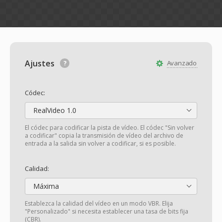
Ajustes
Avanzado
Códec:
RealVideo 1.0
El códec para codificar la pista de vídeo. El códec "Sin volver
a codificar" copia la transmisión de vídeo del archivo de
entrada a la salida sin volver a codificar, si es posible.
Calidad:
Máxima
Establezca la calidad del vídeo en un modo VBR. Elija
"Personalizado" si necesita establecer una tasa de bits fija
(CBR).