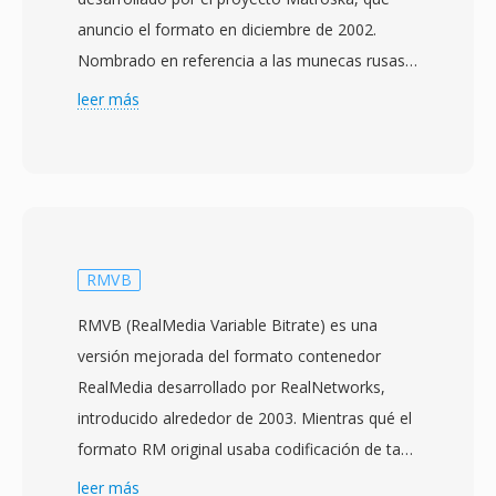
anuncio el formato en diciembre de 2002.
Nombrado en referencia a las munecas rusas
matrioshka, el formato está construido sobre
leer más
el Extensible Binary Meta Language (EBML),
una variante binaria simplificada de XML qué
proporciona una estructura flexible y
compatible hacia adelante. MKV puede
contener cantidades virtualmente ilimitadas de
pistas de vídeo, audio y subtítulos dentro de un
RMVB
solo archivo, soportando códecs desde H.264 y
RMVB (RealMedia Variable Bitrate) es una
HEVC hasta VP9 y AV1 para vídeo, y AAC, FLAC,
versión mejorada del formato contenedor
Opus y DTS para audio. Una caracteristica
RealMedia desarrollado por RealNetworks,
destacada es el soporte completo de
introducido alrededor de 2003. Mientras qué el
subtítulos, manejando formatos desde texto
formato RM original usaba codificación de tasa
SRT simple hasta subtítulos ASS con estilo
de bits constante, RMVB emplea compresión
leer más
complejo y pistas PGS basadas en mapas de