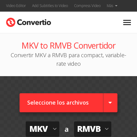
Video Editor
Add Subtitles to Video
Compress Video
Más
MKV to RMVB Convertidor
Convertir MKV a RMVB para compact, variable-
rate video
Seleccione los archivos
MKV
RMVB
a