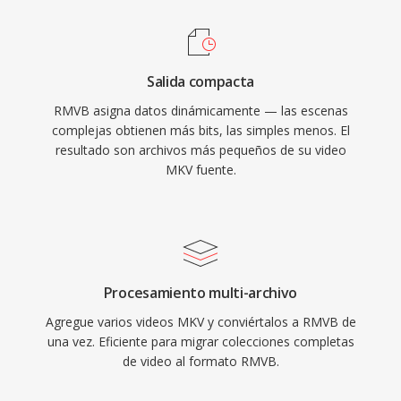
calidad de imagen razonable. El formato
vídeo de alta calidad, el archivo y las bibliotecas
típicamente utiliza códecs RealVideo 9 o
de medios personales.
RealVideo 10, qué recurrieron a tecnologias
Salida compacta
comparables a H.264 en su enfoque de
RMVB asigna datos dinámicamente — las escenas
compresión. Los archivos RMVB soportan
complejas obtienen más bits, las simples menos. El
flujos de subtítulos incorporados y múltiples
resultado son archivos más pequeños de su video
pistas de audio, haciéndolos prácticos para la
MKV fuente.
distribución de contenido multilingue. El
contenedor conserva la arquitectura amigable
para streaming de RealMedia mientras ofrece
las mejoras de calidad qué proporciona la
codificación de tasa de bits variable. Aunque
Procesamiento multi-archivo
RMVB ha sido superado por MP4 con H.264 y
Agregue varios videos MKV y conviértalos a RMVB de
otros formatos modernos para la mayoría de
una vez. Eficiente para migrar colecciones completas
de video al formato RMVB.
los propositos, conserva una base de usuarios
en mercados asiaticos y aún puede