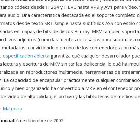
rtando códecs desde H.264 y HEVC hasta VP9 y AV1 para vídeo, 
ra audio. Una caracteristica destacada es el soporte completo de
matos desde texto SRT simple hasta subtítulos ASS con estilo c
asadas en mapas de bits de discos Blu-ray. MKV también soport
archivos adjuntos (como las fuentes necesarias para subtítulos con
 metadatos, convirtiéndolo en uno de los contenedores con más
La
especificación abierta
garantiza qué cualquier desarrollador pu
 lectura y escritura de MKV sin tarifas de licencia, lo qué ha imp
ralizada en reproductores multimedia, herramientas de streami
ón. La capacidad de encapsular prácticamente cualquier combinaci
 único y bien organizado ha convertido a MKV en el contenedor pr
n de vídeo de alta calidad, el archivo y las bibliotecas de medios p
r
:
Matroska
inicial
: 6 de diciembre de 2002