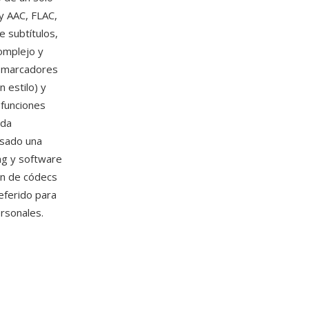
y AAC, FLAC,
 subtítulos,
omplejo y
a marcadores
 estilo) y
 funciones
eda
ulsado una
ng y software
ón de códecs
eferido para
ersonales.