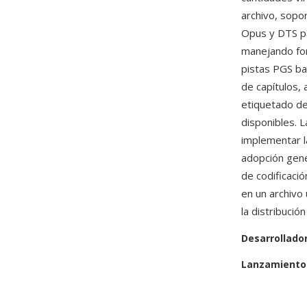
archivo, sopo
Opus y DTS pa
manejando for
pistas PGS b
de capítulos, 
etiquetado de
disponibles. 
implementar la
adopción gene
de codificaci
en un archivo
la distribució
Desarrollado
Lanzamiento 