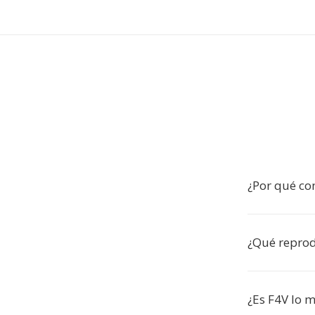
¿Por qué co
¿Qué reprod
¿Es F4V lo 