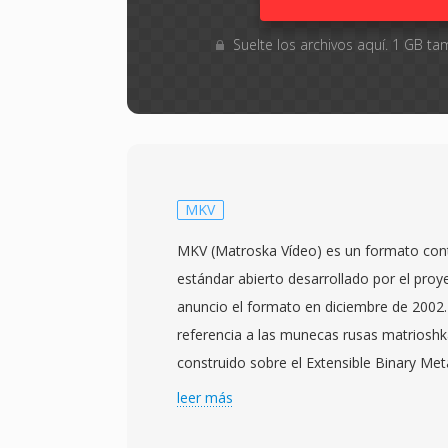
Suelte los archivos aquí. 1 GB 
MKV
MKV (Matroska Vídeo) es un formato con
estándar abierto desarrollado por el pro
anuncio el formato en diciembre de 200
referencia a las munecas rusas matrioshk
construido sobre el Extensible Binary M
variante binaria simplificada de XML qué
leer más
estructura flexible y compatible hacia ad
contener cantidades virtualmente ilimitad