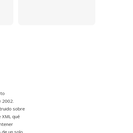
rto
e 2002.
truido sobre
de XML qué
ontener
o de un solo