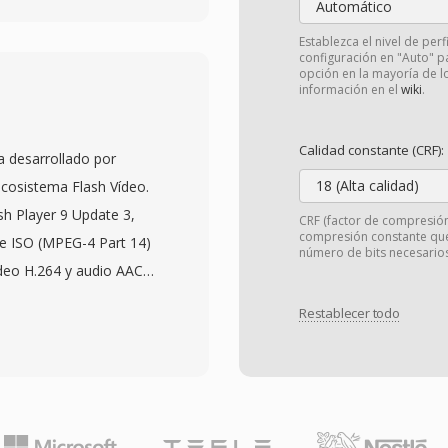
Automático
hivo, soportando códecs
Establezca el nivel de perf
 vídeo, y AAC, FLAC,
configuración en "Auto" pa
opción en la mayoría de l
a destacada es el
información en el
wiki
.
ndo formatos desde
 estilo complejo y
Calidad constante (CRF):
 desarrollado por
discos Blu-ray. MKV
18 (Alta calidad)
cosistema Flash Vídeo.
, archivos adjuntos
sh Player 9 Update 3,
CRF (factor de compresión
os con estilo) y
compresión constante que
e ISO (MPEG-4 Part 14)
en uno de los
número de bits necesarios
ídeo H.264 y audio AAC
es. La especificación
ferencia de su
lador pueda implementar
Restablecer todo
a de contenedor
 licencia, lo qué ha
standarizada de
reproductores
ndolo más interoperable
 software de
o de medios. El formato
prácticamente cualquier
ación H.264 de perfil
co y bien organizado ha