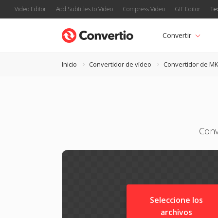
Video Editor
Add Subtitles to Video
Compress Video
GIF Editor
Te
Convertir
Inicio
Convertidor de vídeo
Convertidor de M
Conv
Seleccione los
archivos