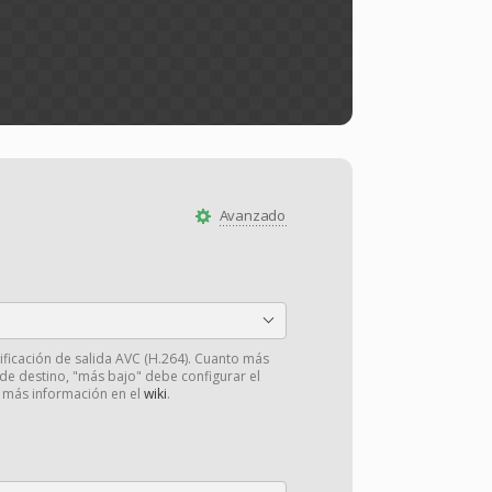
Avanzado
dificación de salida AVC (H.264). Cuanto más
 de destino, "más bajo" debe configurar el
r más información en el
wiki
.