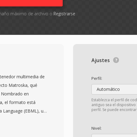
tamaño máximo de archivo o
Registrarse
Ajustes
tenedor multimedia de
Perfil:
yecto Matroska, qué
Automático
2. Nombrado en
Establezca el perfil de co
a, el formato está
antiguo sea el dispositivo
perfil. Se puede encontra
eta Language (EBML), una
 proporciona una
elante. MKV puede
Nivel:
as de pistas de vídeo,