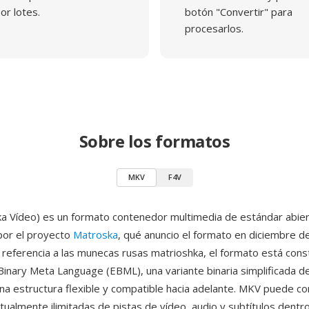
or lotes.
botón "Convertir" para
procesarlos.
Sobre los formatos
MKV
F4V
 Vídeo) es un formato contenedor multimedia de estándar abie
por el proyecto
Matroska
, qué anuncio el formato en diciembre d
eferencia a las munecas rusas matrioshka, el formato está cons
 Binary Meta Language (EBML), una variante binaria simplificada 
na estructura flexible y compatible hacia adelante. MKV puede c
tualmente ilimitadas de pistas de vídeo, audio y subtítulos dentr