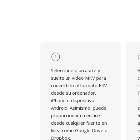
1
Seleccione o arrastre y
A
suelte un video MKV para
c
convertirlo al formato F4V
l
desde su ordenador,
F
iPhone o dispositivo
c
Android. Asimismo, puede
s
proporcionar un enlace
f
desde cualquier fuente en
a
línea como Google Drive o
e
Dropbox.
v