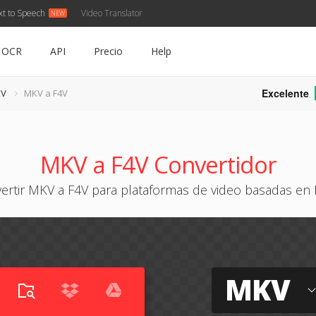
xt to Speech
Video Translator
OCR
API
Precio
Help
Excelente
KV
MKV a F4V
MKV a F4V Convertidor
ertir MKV a F4V para plataformas de video basadas en 
MKV