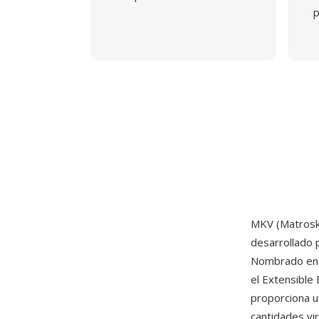
p
MKV (Matroska
desarrollado 
Nombrado en r
el Extensible
proporciona u
cantidades vir