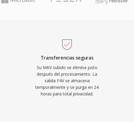
izado para subtítulos y
do para la distribución
estrategico para abordar
bibliotecas de medios
en la web, ya qué el
etar eficientemente
 de apogeo, F4V
o de alta calidad
reaming y reproductores
Transferencias seguras
contenedor soporta tanto
Su MKV subido se elimina justo
reaming dinámico,
después del procesamiento. La
salida F4V se almacena
ciones de distribución
temporalmente y se purga en 24
r en favor del vídeo
horas para total privacidad.
contenido F4V, la
os flujos de medios
ravés de herramientas