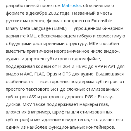
разработанный проектом
Matroska
, объявившим о
формате в декабре 2002 года. Названный в честь
русских матрёшек, формат построен на Extensible
Binary Meta Language (EBML) — упрощённом бинарном
варианте XML, обеспечивающем гибкую и совместимую
с будущими расширениями структуру. MKV способен
вместить практически неограниченное число видео-,
аудио- и дорожек субтитров в одном файле,
поддерживая кодеки от H.264 и HEVC до VP9 и AV1 для
видео и AAC, FLAC, Opus и DTS для аудио. Выдающаяся
особенность — всесторонняя поддержка субтитров: от
простого текстового SRT до сложных стилизованных
субтитров ASS и растровых дорожек PGS с Blu-ray-
дисков. MKV также поддерживает маркеры глав,
вложения (например, шрифты для стилизованных
субтитров) и метаданные в виде тегов, что делает его
одним из наиболее функциональных контейнеров.