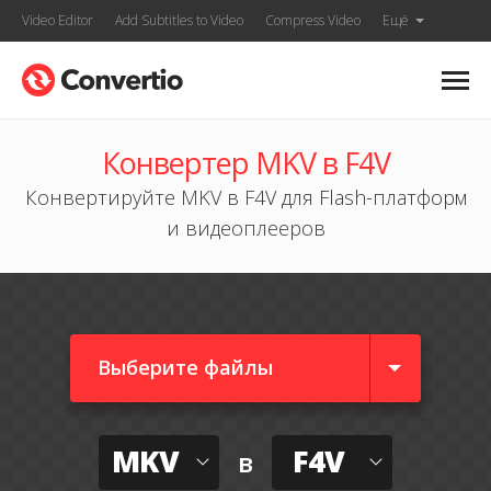
Video Editor
Add Subtitles to Video
Compress Video
Ещё
Конвертер MKV в F4V
Конвертируйте MKV в F4V для Flash-платформ
и видеоплееров
Выберите файлы
MKV
F4V
в