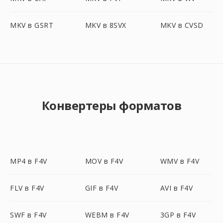
MKV в GSRT
MKV в 8SVX
MKV в CVSD
Конвертеры форматов
MP4 в F4V
MOV в F4V
WMV в F4V
FLV в F4V
GIF в F4V
AVI в F4V
SWF в F4V
WEBM в F4V
3GP в F4V