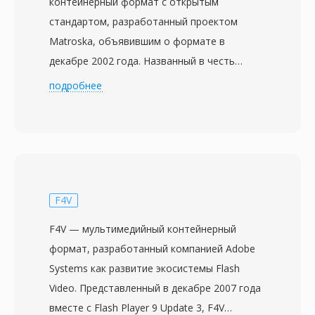
контейнерный формат с открытым
стандартом, разработанный проектом
Matroska, объявившим о формате в
декабре 2002 года. Названный в честь
русских матрёшек, формат построен на
подробнее
Extensible Binary Meta Language (EBML) —
упрощённом бинарном варианте XML,
обеспечивающем гибкую и совместимую с
будущими расширениями структуру. MKV
способен вместить практически
неограниченное число видео-, аудио- и
F4V
дорожек субтитров в одном файле,
F4V — мультимедийный контейнерный
поддерживая кодеки от H.264 и HEVC до VP9
формат, разработанный компанией Adobe
и AV1 для видео и AAC, FLAC, Opus и DTS
Systems как развитие экосистемы Flash
для аудио. Выдающаяся особенность —
Video. Представленный в декабре 2007 года
всесторонняя поддержка субтитров: от
вместе с Flash Player 9 Update 3, F4V