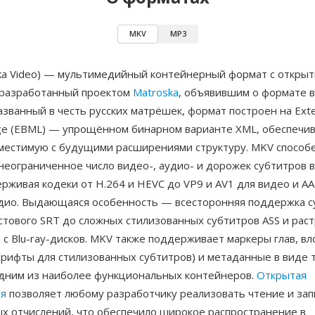
MKV
MP3
ka Video) — мультимедийный контейнерный формат с откры
 разработанный проектом
Matroska
, объявившим о формате 
азванный в честь русских матрёшек, формат построен на Exten
ge (EBML) — упрощённом бинарном варианте XML, обеспеч
вместимую с будущими расширениями структуру. MKV способ
неограниченное число видео-, аудио- и дорожек субтитров 
рживая кодеки от H.264 и HEVC до VP9 и AV1 для видео и AA
удио. Выдающаяся особенность — всесторонняя поддержка су
стового SRT до сложных стилизованных субтитров ASS и рас
с Blu-ray-дисков. MKV также поддерживает маркеры глав, в
рифты для стилизованных субтитров) и метаданные в виде т
одним из наиболее функциональных контейнеров.
Открытая
ия
позволяет любому разработчику реализовать чтение и зап
х отчислений, что обеспечило широкое распространение в