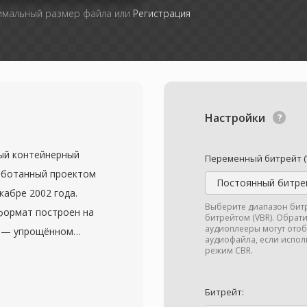
симальный размер файла или
Регистрация
Настройки
ый контейнерный
Переменный битрейт (
аботанный проектом
Постоянный битрей
кабре 2002 года.
Выберите диапазон бит
 формат построен на
битрейтом (VBR). Обрат
аудиоплееры могут ото
L) — упрощённом
аудиофайла, если исполь
щем гибкую и
режим CBR.
и структуру. MKV
аниченное число
Битрейт: