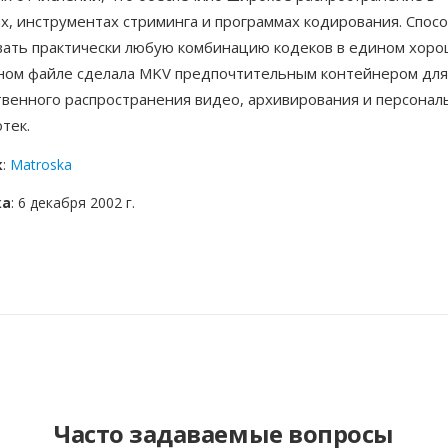
х, инструментах стриминга и программах кодирования. Спос
вать практически любую комбинацию кодеков в едином хор
ном файле сделала MKV предпочтительным контейнером для
твенного распространения видео, архивирования и персонал
тек.
к
:
Matroska
ка
: 6 декабря 2002 г.
Часто задаваемые вопросы