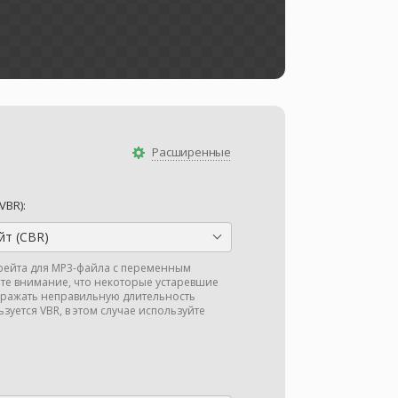
Расширенные
VBR):
т (CBR)
рейта для MP3-файла с переменным
ите внимание, что некоторые устаревшие
бражать неправильную длительность
зуется VBR, в этом случае используйте