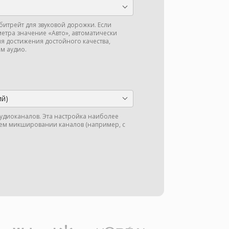
битрейт для звуковой дорожки. Если
метра значение «Авто», автоматически
ля достижения достойного качества,
м аудио.
ий)
аудиоканалов. Эта настройка наиболее
м микшировании каналов (например, с