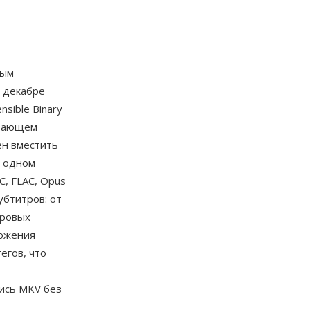
тым
в декабре
sible Binary
ивающем
ен вместить
в одном
C, FLAC, Opus
бтитров: от
тровых
ложения
егов, что
ись MKV без