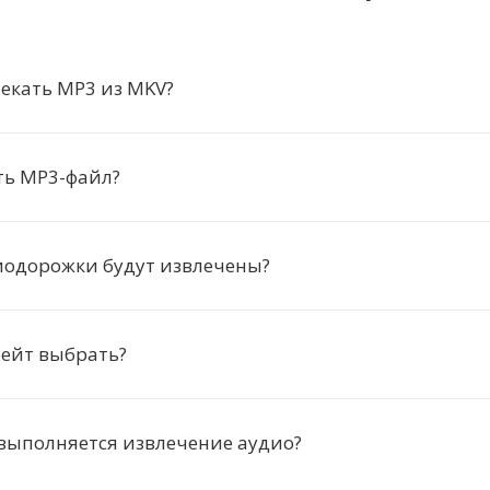
екать MP3 из MKV?
ть MP3-файл?
иодорожки будут извлечены?
рейт выбрать?
выполняется извлечение аудио?