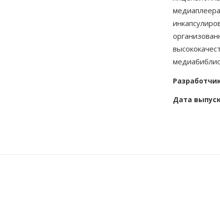
медиаплеера
инкапсулиро
организован
высококачес
медиабиблио
Разработчи
Дата выпус