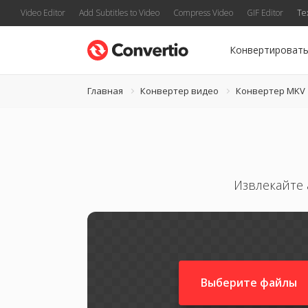
Video Editor
Add Subtitles to Video
Compress Video
GIF Editor
Te
Конвертироват
Главная
Конвертер видео
Конвертер MKV
Извлекайте
Выберите файлы