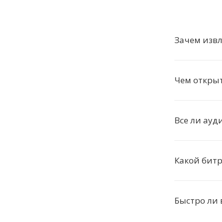
Зачем извл
Чем откры
Все ли ауд
Какой бит
Быстро ли 