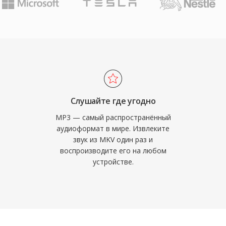
о распространения
тимость с
 медиабиблиотек.
айлов сделали MP3
музыки, обеспечив
ие музыки через
м из наиболее
форматов на
ционных системах и
Слушайте где угодно
MP3 — самый распространённый
аудиоформат в мире. Извлеките
звук из MKV один раз и
воспроизводите его на любом
устройстве.