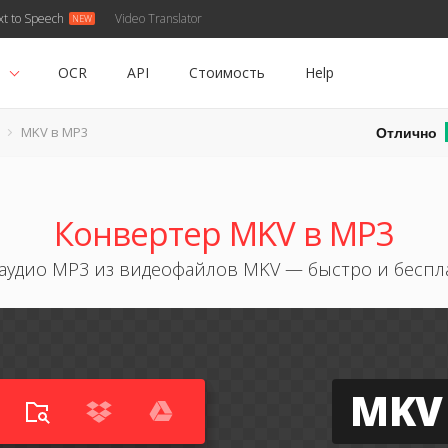
xt to Speech
Video Translator
ь
OCR
API
Стоимость
Help
Отлично
MKV в MP3
Конвертер MKV в MP3
 аудио MP3 из видеофайлов MKV — быстро и беспл
MKV