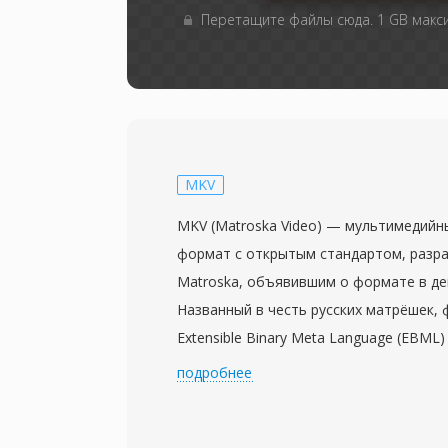
Перетащите файлы сюда. 1 GB мак
MKV
MKV (Matroska Video) — мультимедийн
формат с открытым стандартом, разр
Matroska, объявившим о формате в де
Названный в честь русских матрёшек,
Extensible Binary Meta Language (EBM
бинарном варианте XML, обеспечиваю
подробнее
совместимую с будущими расширениям
способен вместить практически неогр