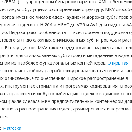
ge (EBML) — упрощённом бинарном варианте XML, обеспеч
вместимую с будущими расширениями структуру. MKV способ
неограниченное число видео-, аудио- и дорожек субтитров 
рживая кодеки от H.264 и HEVC до VP9 и AV1 для видео и AA
удио. Выдающаяся особенность — всесторонняя поддержка су
стового SRT до сложных стилизованных субтитров ASS и рас
с Blu-ray-дисков. MKV также поддерживает маркеры глав, в
рифты для стилизованных субтитров) и метаданные в виде т
одним из наиболее функциональных контейнеров.
Открытая
ия
позволяет любому разработчику реализовать чтение и зап
х отчислений, что обеспечило широкое распространение в
х, инструментах стриминга и программах кодирования. Спос
вать практически любую комбинацию кодеков в едином хор
ном файле сделала MKV предпочтительным контейнером для
твенного распространения видео, архивирования и персонал
тек.
к
:
Matroska