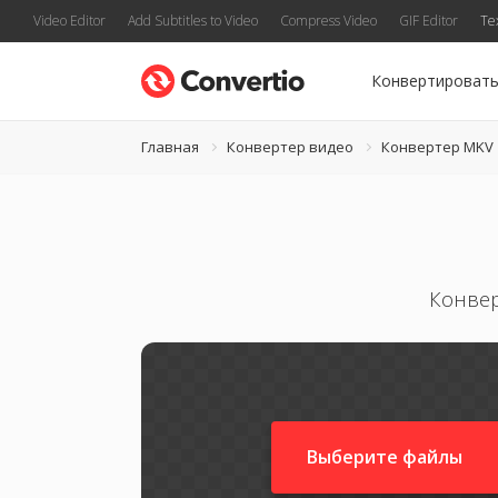
Video Editor
Add Subtitles to Video
Compress Video
GIF Editor
Te
Конвертироват
Главная
Конвертер видео
Конвертер MKV
Конвер
Выберите файлы