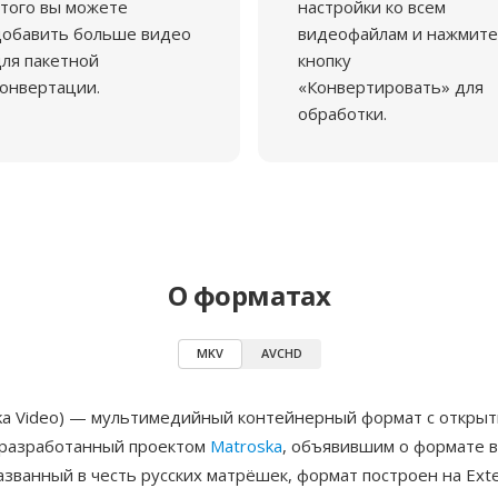
того вы можете
настройки ко всем
добавить больше видео
видеофайлам и нажмите
ля пакетной
кнопку
онвертации.
«Конвертировать» для
обработки.
О форматах
MKV
AVCHD
ka Video) — мультимедийный контейнерный формат с откры
 разработанный проектом
Matroska
, объявившим о формате 
азванный в честь русских матрёшек, формат построен на Exten