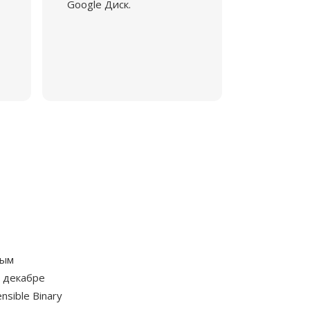
Google Диск.
тым
в декабре
sible Binary