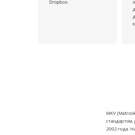
Dropbox.
э
д
к
MKV (Matros
стандартом,
2002 года. Н