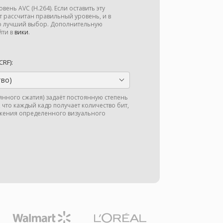
ень AVC (H.264). Если оставить эту
ет рассчитан правильный уровень, и в
то лучший выбор. Дополнительную
ти в
вики
.
RF):
тво)
янного сжатия) задаёт постоянную степень
что каждый кадр получает количество бит,
жения определенного визуального