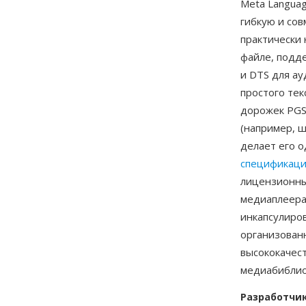
Meta Langua
гибкую и со
практически 
файле, подде
и DTS для а
простого тек
дорожек PGS 
(например, ш
делает его 
спецификац
лицензионны
медиаплеера
инкапсулиро
организован
высококачес
медиабиблио
Разработчи