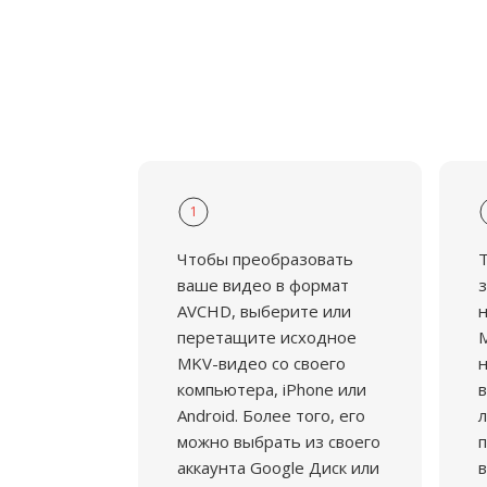
1
Чтобы преобразовать
ваше видео в формат
з
AVCHD, выберите или
н
перетащите исходное
M
MKV-видео со своего
н
компьютера, iPhone или
в
Android. Более того, его
л
можно выбрать из своего
аккаунта Google Диск или
в