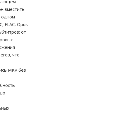
ивающем
ен вместить
в одном
C, FLAC, Opus
бтитров: от
тровых
ложения
егов, что
ись MKV без
обность
ошо
ьных