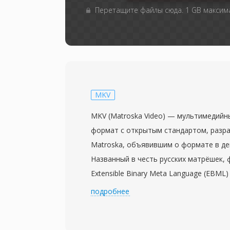
Перетащите файлы сюда. 1 GB макси
MKV
MKV (Matroska Video) — мультимедийн
формат с открытым стандартом, разр
Matroska, объявившим о формате в де
Названный в честь русских матрёшек,
Extensible Binary Meta Language (EBM
бинарном варианте XML, обеспечиваю
подробнее
совместимую с будущими расширениям
способен вместить практически неогр