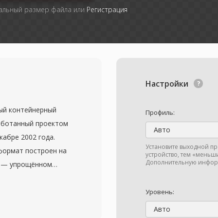
мальный размер файла или
Регистрация
Настройки
ый контейнерный
Профиль:
аботанный проектом
Авто
кабре 2002 года.
Установите выходной про
 формат построен на
устройство, тем «меньш
Дополнительную инфор
L) — упрощённом
щем гибкую и
и структуру. MKV
Уровень:
аниченное число
Авто