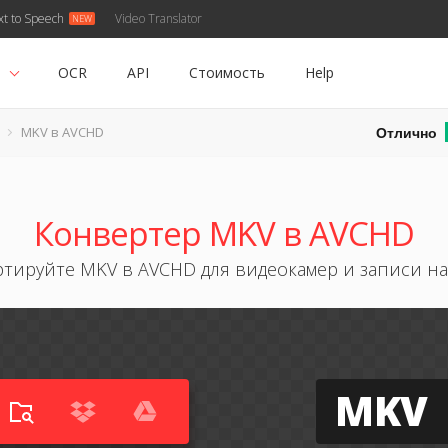
xt to Speech
Video Translator
ь
OCR
API
Стоимость
Help
Отлично
MKV в AVCHD
Конвертер MKV в AVCHD
тируйте MKV в AVCHD для видеокамер и записи на 
MKV