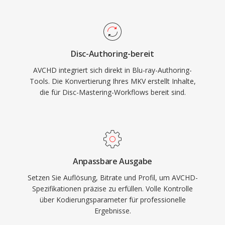
rundfunkmässige Aufnahmestile. Die
Verzeichnisstruktur folgt einer strikten
Spezifikation mit Playlist-Dateien zur
Navigation aufgenommener Clips, was es bei
Disc-Authoring-bereit
Aufnahme auf kompatible Disc-Medien mit Blu-
AVCHD integriert sich direkt in Blu-ray-Authoring-
ray-Playern kompatibel macht. Eine erweiterte
Tools. Die Konvertierung Ihres MKV erstellt Inhalte,
Version, AVCHD 2.0, fügte Unterstützung für
die für Disc-Mastering-Workflows bereit sind.
1080/60p-Progressive-Aufnahme und 3D-
Stereovideo hinzu. Das Format wird im
Camcorder-Markt weiterhin breit eingesetzt
und von allen großen
Videobearbeitungsanwendungen unterstützt.
Anpassbare Ausgabe
Setzen Sie Auflösung, Bitrate und Profil, um AVCHD-
Spezifikationen präzise zu erfüllen. Volle Kontrolle
über Kodierungsparameter für professionelle
Ergebnisse.