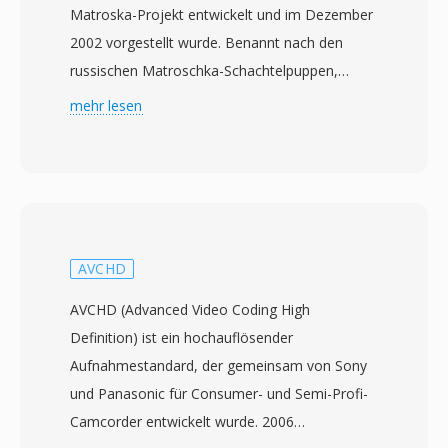
Matroska-Projekt entwickelt und im Dezember
2002 vorgestellt wurde. Benannt nach den
russischen Matroschka-Schachtelpuppen,
basiert das Format auf der Extensible Binary
mehr lesen
Meta Language (EBML), einer vereinfachten
binären XML-Variante, die eine flexible und
zukunftskompatible Struktur bietet. MKV kann
eine praktisch unbegrenzte Anzahl von Video-,
Audio- und Untertitelspuren in einer einzigen
Datei aufnehmen und unterstützt Codecs von
AVCHD
H.264 und HEVC über VP9 bis AV1 für Video
AVCHD (Advanced Video Coding High
sowie AAC, FLAC, Opus und DTS für Audio. Ein
Definition) ist ein hochauflösender
herausragendes Merkmal ist die umfassende
Aufnahmestandard, der gemeinsam von Sony
Untertitelunterstützung, die Formate von
und Panasonic für Consumer- und Semi-Profi-
einfachem SRT-Text über komplexe ASS-
Camcorder entwickelt wurde. 2006
gestylte Untertitel bis hin zu Bitmap-basierten