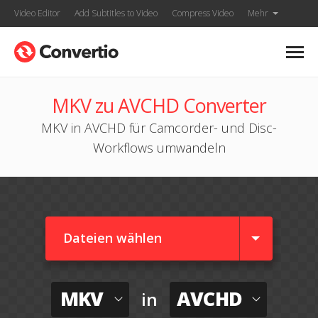
Video Editor
Add Subtitles to Video
Compress Video
Mehr
MKV zu AVCHD Converter
MKV in AVCHD für Camcorder- und Disc-
Workflows umwandeln
Dateien wählen
MKV
AVCHD
in