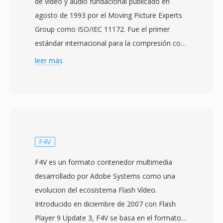
de vídeo y audio fundacional publicado en
agosto de 1993 por el Moving Picture Experts
Group como ISO/IEC 11172. Fue el primer
estándar internacional para la compresión con
pérdida de imágenes en movimiento y audio
leer más
asociado, estableciendo principios y técnicas
qué influirian prácticamente en todos los
códecs de vídeo posteriores. El vídeo MPEG-1
logra la compresión mediante una
combinación de prediccion compensada por
movimiento, codificación de transformada de
F4V
coseno discreta y codificación de entropia de
F4V es un formato contenedor multimedia
longitud variable, organizados en tres tipos de
desarrollado por Adobe Systems como una
cuadros: cuadros I (intra-codificados), cuadros
evolucion del ecosistema Flash Vídeo.
P (predichos) y cuadros B (predichos
Introducido en diciembre de 2007 con Flash
bidireccionalmente). El estándar apunta a tasas
Player 9 Update 3, F4V se basa en el formato