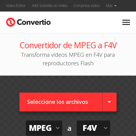
Video Editor
Add Subtitles to Video
Compress Video
Más
Convertidor de MPEG a F4V
Transforma vídeos MPEG en F4V para
reproductores Flash
Seleccione los archivos
MPEG
F4V
a