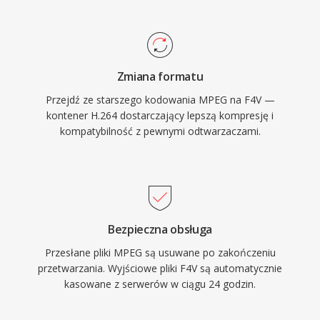
poniewaz starszy kontener FLV nie mogl
kompresji, MPEG-1 pozostaje obslugiwany
efektywnie pakowac tego nowszego kodeka. W
przez praktycznie kazde oprogramowanie
szczytowym okresie F4V napedzal znaczna
multimedialne.
czesc tresci wideo wysokiej jakosci
Zmiana formatu
dostarczanych przez platformy streamingowe i
Przejdź ze starszego kodowania MPEG na F4V —
odtwarzacze wideo oparte na Flashu w sieci.
kontener H.264 dostarczający lepszą kompresję i
Kontener obsluguje zarowno progresywne
kompatybilność z pewnymi odtwarzaczami.
pobieranie, jak i dynamiczne dostarczanie
strumieniowe, dajac wydawcom tresci
elastyczne opcje dystrybucji. Choc upadek
Flash Playera na rzecz wideo HTML5
zmniejszyl tworzenie nowych tresci F4V,
Bezpieczna obsługa
struktura oparta na MP4 oznacza, ze zawarte
Przesłane pliki MPEG są usuwane po zakończeniu
strumienie medialne sa latwo dostepne za
przetwarzania. Wyjściowe pliki F4V są automatycznie
pomoca wspolczesnych narzedzi.
kasowane z serwerów w ciągu 24 godzin.