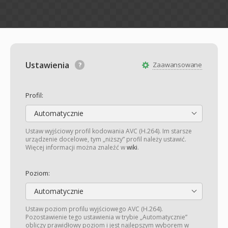
Ustawienia
Zaawansowane
Profil:
Automatycznie
Ustaw wyjściowy profil kodowania AVC (H.264). Im starsze
urządzenie docelowe, tym „niższy” profil należy ustawić.
Więcej informacji można znaleźć w
wiki
.
Poziom:
Automatycznie
Ustaw poziom profilu wyjściowego AVC (H.264).
Pozostawienie tego ustawienia w trybie „Automatycznie”
obliczy prawidłowy poziom i jest najlepszym wyborem w