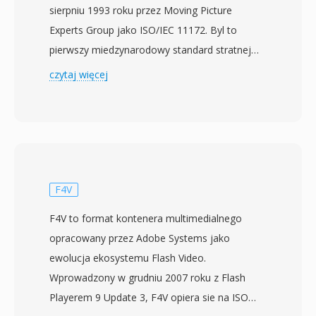
sierpniu 1993 roku przez Moving Picture
Experts Group jako ISO/IEC 11172. Byl to
pierwszy miedzynarodowy standard stratnej
kompresji ruchomych obrazow i
czytaj więcej
towarzyszacego audio, ustanawiajacy zasady i
techniki, ktore wplynely na praktycznie
wszystkie kolejne kodeki wideo. Wideo MPEG-1
osiaga kompresje poprzez kombinacje
predykcji kompensowanej ruchem, kodowania
dyskretna transformata kosinusowa i
F4V
kodowania entropijnego o zmiennej dlugosci,
F4V to format kontenera multimedialnego
zorganizowanego wokol trzech typow klatek: I-
opracowany przez Adobe Systems jako
klatki (kodowane wewnetrznie), P-klatki
ewolucja ekosystemu Flash Video.
(predykcyjne) i B-klatki (predykcyjne
Wprowadzony w grudniu 2007 roku z Flash
dwukierunkowo). Standard celuje w szybkosci
Playerem 9 Update 3, F4V opiera sie na ISO
transmisji ok. 1,5 Mbps dla laczonego audio i