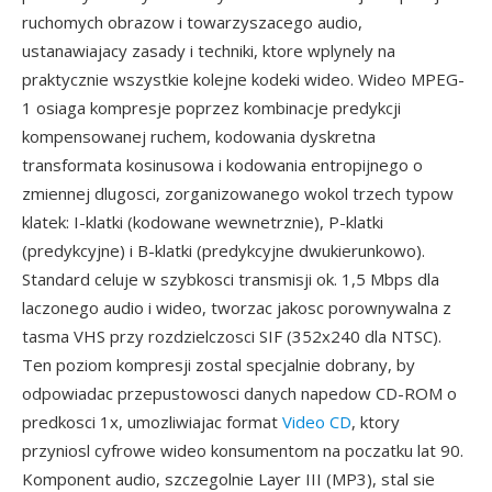
ruchomych obrazow i towarzyszacego audio,
ustanawiajacy zasady i techniki, ktore wplynely na
praktycznie wszystkie kolejne kodeki wideo. Wideo MPEG-
1 osiaga kompresje poprzez kombinacje predykcji
kompensowanej ruchem, kodowania dyskretna
transformata kosinusowa i kodowania entropijnego o
zmiennej dlugosci, zorganizowanego wokol trzech typow
klatek: I-klatki (kodowane wewnetrznie), P-klatki
(predykcyjne) i B-klatki (predykcyjne dwukierunkowo).
Standard celuje w szybkosci transmisji ok. 1,5 Mbps dla
laczonego audio i wideo, tworzac jakosc porownywalna z
tasma VHS przy rozdzielczosci SIF (352x240 dla NTSC).
Ten poziom kompresji zostal specjalnie dobrany, by
odpowiadac przepustowosci danych napedow CD-ROM o
predkosci 1x, umozliwiajac format
Video CD
, ktory
przyniosl cyfrowe wideo konsumentom na poczatku lat 90.
Komponent audio, szczegolnie Layer III (MP3), stal sie