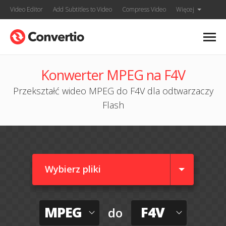
Video Editor
Add Subtitles to Video
Compress Video
Więcej
Konwerter MPEG na F4V
Przekształć wideo MPEG do F4V dla odtwarzaczy
Flash
Wybierz pliki
MPEG
F4V
do