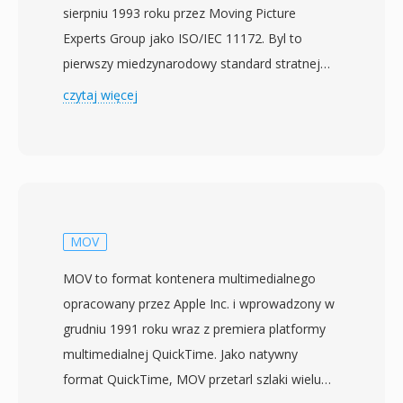
sierpniu 1993 roku przez Moving Picture
Experts Group jako ISO/IEC 11172. Byl to
pierwszy miedzynarodowy standard stratnej
kompresji ruchomych obrazow i
czytaj więcej
towarzyszacego audio, ustanawiajacy zasady i
techniki, ktore wplynely na praktycznie
wszystkie kolejne kodeki wideo. Wideo MPEG-1
osiaga kompresje poprzez kombinacje
predykcji kompensowanej ruchem, kodowania
dyskretna transformata kosinusowa i
MOV
kodowania entropijnego o zmiennej dlugosci,
MOV to format kontenera multimedialnego
zorganizowanego wokol trzech typow klatek: I-
opracowany przez Apple Inc. i wprowadzony w
klatki (kodowane wewnetrznie), P-klatki
grudniu 1991 roku wraz z premiera platformy
(predykcyjne) i B-klatki (predykcyjne
multimedialnej QuickTime. Jako natywny
dwukierunkowo). Standard celuje w szybkosci
format QuickTime, MOV przetarl szlaki wielu
transmisji ok. 1,5 Mbps dla laczonego audio i