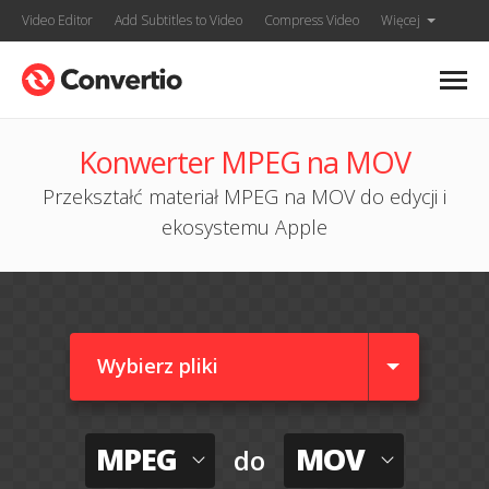
Video Editor
Add Subtitles to Video
Compress Video
Więcej
Konwerter MPEG na MOV
Przekształć materiał MPEG na MOV do edycji i
ekosystemu Apple
Wybierz pliki
MPEG
MOV
do