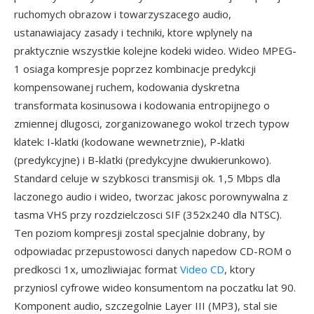
ruchomych obrazow i towarzyszacego audio,
ustanawiajacy zasady i techniki, ktore wplynely na
praktycznie wszystkie kolejne kodeki wideo. Wideo MPEG-
1 osiaga kompresje poprzez kombinacje predykcji
kompensowanej ruchem, kodowania dyskretna
transformata kosinusowa i kodowania entropijnego o
zmiennej dlugosci, zorganizowanego wokol trzech typow
klatek: I-klatki (kodowane wewnetrznie), P-klatki
(predykcyjne) i B-klatki (predykcyjne dwukierunkowo).
Standard celuje w szybkosci transmisji ok. 1,5 Mbps dla
laczonego audio i wideo, tworzac jakosc porownywalna z
tasma VHS przy rozdzielczosci SIF (352x240 dla NTSC).
Ten poziom kompresji zostal specjalnie dobrany, by
odpowiadac przepustowosci danych napedow CD-ROM o
predkosci 1x, umozliwiajac format
Video CD
, ktory
przyniosl cyfrowe wideo konsumentom na poczatku lat 90.
Komponent audio, szczegolnie Layer III (MP3), stal sie