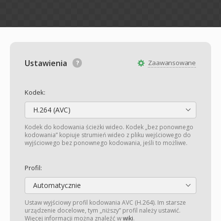
Ustawienia
Zaawansowane
Kodek:
H.264 (AVC)
Kodek do kodowania ścieżki wideo. Kodek „bez ponownego
kodowania” kopiuje strumień wideo z pliku wejściowego do
wyjściowego bez ponownego kodowania, jeśli to możliwe.
Profil:
Automatycznie
Ustaw wyjściowy profil kodowania AVC (H.264). Im starsze
urządzenie docelowe, tym „niższy” profil należy ustawić.
Więcej informacji można znaleźć w
wiki
.