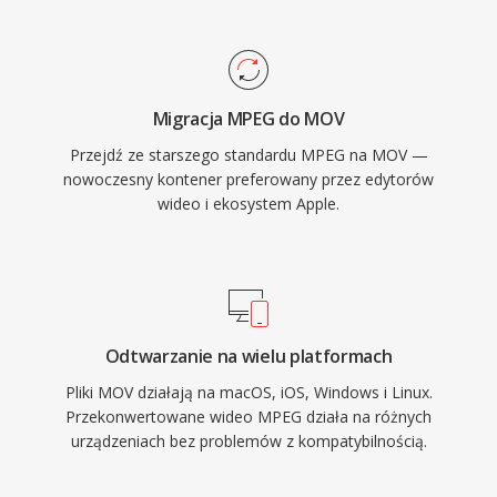
branżowym standardem postprodukcji i
kompresji, MPEG-1 pozostaje obslugiwany
finalizacji emisji. Format radzi sobie zarowno z
przez praktycznie kazde oprogramowanie
tresciami skompresowanymi w jakosci
multimedialne.
docelowej, jak i z materialem produkcyjnym o
Migracja MPEG do MOV
wysokiej szybkosci transmisji z jednakowa
Przejdź ze starszego standardu MPEG na MOV —
sprawnoscia. Precyzyjna obsluga kodu
nowoczesny kontener preferowany przez edytorów
czasowego i metadanych czyni MOV
wideo i ekosystem Apple.
szczegolnie cenionym w przepływach
wymagajacych montazu z dokladnoscia do
klatki i niezawodnej wymiany miedzy
narzedziami produkcyjnymi. MOV jest natywnie
obslugiwany na wszystkich platformach Apple i
Odtwarzanie na wielu platformach
szeroko rozpoznawany przez profesjonalne
Pliki MOV działają na macOS, iOS, Windows i Linux.
oprogramowanie do montazu na wszystkich
Przekonwertowane wideo MPEG działa na różnych
systemach operacyjnych, utrzymujac swoja
urządzeniach bez problemów z kompatybilnością.
pozycje na przestrzeni dekad ewoluujacej