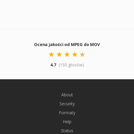
Ocena jakości od MPEG do MOV
4.7
(150 głosów)
About
Security
Formaty
Help
Status