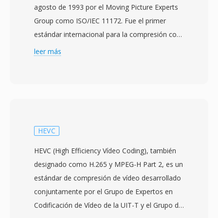
agosto de 1993 por el Moving Picture Experts
Group como ISO/IEC 11172. Fue el primer
estándar internacional para la compresión con
pérdida de imágenes en movimiento y audio
leer más
asociado, estableciendo principios y técnicas
qué influirian prácticamente en todos los
códecs de vídeo posteriores. El vídeo MPEG-1
logra la compresión mediante una
combinación de prediccion compensada por
movimiento, codificación de transformada de
HEVC
coseno discreta y codificación de entropia de
HEVC (High Efficiency Vídeo Coding), también
longitud variable, organizados en tres tipos de
designado como H.265 y MPEG-H Part 2, es un
cuadros: cuadros I (intra-codificados), cuadros
estándar de compresión de vídeo desarrollado
P (predichos) y cuadros B (predichos
conjuntamente por el Grupo de Expertos en
bidireccionalmente). El estándar apunta a tasas
Codificación de Vídeo de la UIT-T y el Grupo de
de bits de alrededor de 1.5 Mbps para audio y