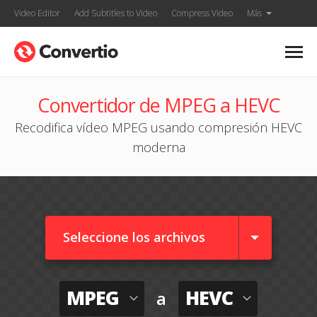
Video Editor
Add Subtitles to Video
Compress Video
Más
Convertidor de MPEG a HEVC
Recodifica vídeo MPEG usando compresión HEVC
moderna
Seleccione los archivos
MPEG
HEVC
a