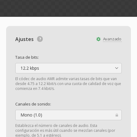
Ajustes
Avanzado
Tasa de bits:
12.2 kbps
El códec de audio AMR admite varias tasas de bits que van
desde 4.75 a 12.2 kbit/s con una cuota de calidad de voz que
comienza en 7.4 kbit/s.
Canales de sonido:
Mono (1.0)
Establezca el número de canales de audio. Esta
configuración es más útil cuando se mezclan canales (por
ejemplo, de 5.1 a estéreo).