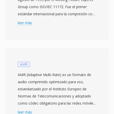
Group como ISO/IEC 11172. Fue el primer
estándar internacional para la compresión con
pérdida de imágenes en movimiento y audio
leer más
asociado, estableciendo principios y técnicas
qué influirian prácticamente en todos los
códecs de vídeo posteriores. El vídeo MPEG-1
logra la compresión mediante una
combinación de prediccion compensada por
movimiento, codificación de transformada de
AMR
coseno discreta y codificación de entropia de
AMR (Adaptive Multi-Rate) es un formato de
longitud variable, organizados en tres tipos de
audio comprimido optimizado para voz,
cuadros: cuadros I (intra-codificados), cuadros
estandarizado por el Instituto Europeo de
P (predichos) y cuadros B (predichos
Normas de Telecomunicaciones y adoptado
bidireccionalmente). El estándar apunta a tasas
como códec obligatorio para las redes móviles
de bits de alrededor de 1.5 Mbps para audio y
GSM y 3G. El códec alterna dinamicamente
leer más
vídeo combinados, produciendo una calidad