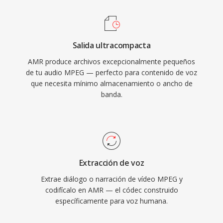
limitado. Otro beneficio es la deteccion de
superado hace tiempo en eficiencia de
actividad vocal integrada y la generación de
compresión, MPEG-1 sigue siendo soportado
ruido de confort, qué reducen la transmision
por prácticamente todo el software de medios.
Salida ultracompacta
durante los silencios. Aunque AMR no es
AMR produce archivos excepcionalmente pequeños
adecuado para música debido a su ancho de
de tu audio MPEG — perfecto para contenido de voz
banda reducido (300-3400 Hz), sobresale al
que necesita mínimo almacenamiento o ancho de
entregar voz inteligible bajo condiciones de red
banda.
adversas.
Extracción de voz
Extrae diálogo o narración de vídeo MPEG y
codifícalo en AMR — el códec construido
específicamente para voz humana.