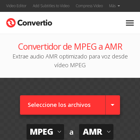
Video Editor
Add Subtitles to Video
Compress Video
Más
Convertidor de MPEG a AMR
Extrae audio AMR optimizado para voz desde
vídeo MPEG
Seleccione los archivos
MPEG
AMR
a