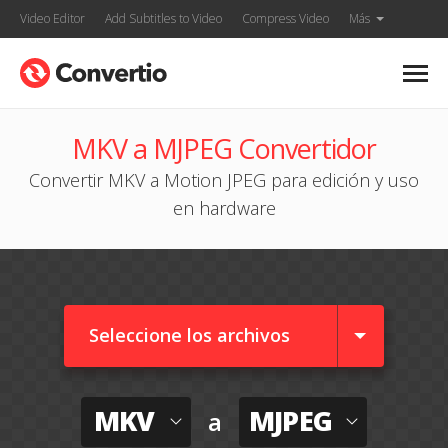
Video Editor
Add Subtitles to Video
Compress Video
Más
MKV a MJPEG Convertidor
Convertir MKV a Motion JPEG para edición y uso
en hardware
Seleccione los archivos
MKV
MJPEG
a