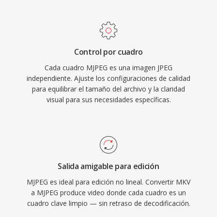
aleatorio preciso a nivel de cuadro. MJPEG se
contenedor preferido para la distribución de
usa comúnmente en cámaras IP, sistemas de
vídeo de alta calidad, el archivo y las bibliotecas
videovigilancia, imágenes médicas y visión
de medios personales.
artificial industrial, dónde la integridad individual
Control por cuadro
de los cuadros y la baja latencia de
Cada cuadro MJPEG es una imagen JPEG
procesamiento superan los mayores requisitos
independiente. Ajuste los configuraciones de calidad
de ancho de banda en comparacion con los
para equilibrar el tamaño del archivo y la claridad
códecs interframe modernos. El formato logra
visual para sus necesidades específicas.
relaciones de compresión típicas de 10:1 a 20:1
manteniendo buena calidad visual, aunque a
tasas de bits significativamente más altas qué
los métodos de compresión temporal para
calidad equivalente. Los flujos MJPEG pueden
Salida amigable para edición
entregarse a través de HTTP, haciéndolos
MJPEG es ideal para edición no lineal. Convertir MKV
sencillos de implementar en aplicaciones de
a MJPEG produce video donde cada cuadro es un
cuadro clave limpio — sin retraso de decodificación.
monitoreo basadas en web, y la simplicidad del