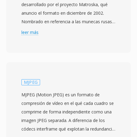
desarrollado por el proyecto Matroska, qué
anuncio el formato en diciembre de 2002.
Nombrado en referencia a las munecas rusas
matrioshka, el formato está construido sobre
leer más
el Extensible Binary Meta Language (EBML),
una variante binaria simplificada de XML qué
proporciona una estructura flexible y
compatible hacia adelante. MKV puede
contener cantidades virtualmente ilimitadas de
pistas de vídeo, audio y subtítulos dentro de un
MJPEG
solo archivo, soportando códecs desde H.264 y
MJPEG (Motion JPEG) es un formato de
HEVC hasta VP9 y AV1 para vídeo, y AAC, FLAC,
compresión de vídeo en el qué cada cuadro se
Opus y DTS para audio. Una caracteristica
comprime de forma independiente como una
destacada es el soporte completo de
imagen JPEG separada. A diferencia de los
subtítulos, manejando formatos desde texto
códecs interframe qué explotan la redundancia
SRT simple hasta subtítulos ASS con estilo