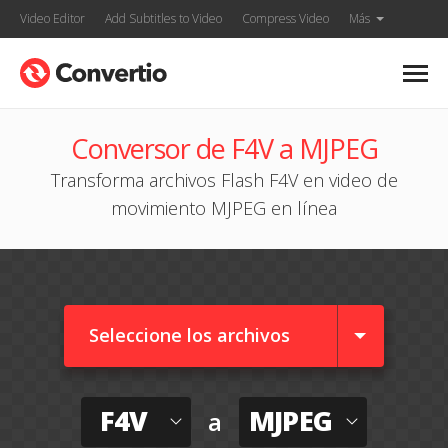
Video Editor
Add Subtitles to Video
Compress Video
Más
Conversor de F4V a MJPEG
Transforma archivos Flash F4V en video de
movimiento MJPEG en línea
Seleccione los archivos
F4V
MJPEG
a