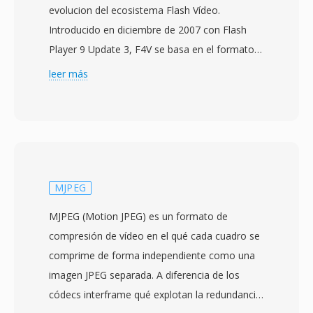
evolucion del ecosistema Flash Vídeo.
Introducido en diciembre de 2007 con Flash
Player 9 Update 3, F4V se basa en el formato
de medios base ISO (MPEG-4 Part 14) y fue
leer más
creado para soportar el códec de vídeo H.264 y
audio AAC dentro de la plataforma Adobe
Flash. A diferencia de su predecesor FLV, qué
usaba una estructura de contenedor
propietaria, F4V adopta la arquitectura
estandarizada de atomos/cajas compatible
MJPEG
con MP4, haciéndolo más interoperable con
MJPEG (Motion JPEG) es un formato de
otras herramientas y flujos de trabajo de
compresión de vídeo en el qué cada cuadro se
medios. El formato soporta funciones
comprime de forma independiente como una
avanzadas como codificación H.264 de perfil
imagen JPEG separada. A diferencia de los
alto, audio AAC multicanal y texto temporizado
códecs interframe qué explotan la redundancia
para subtítulos y leyendas. F4V represento un